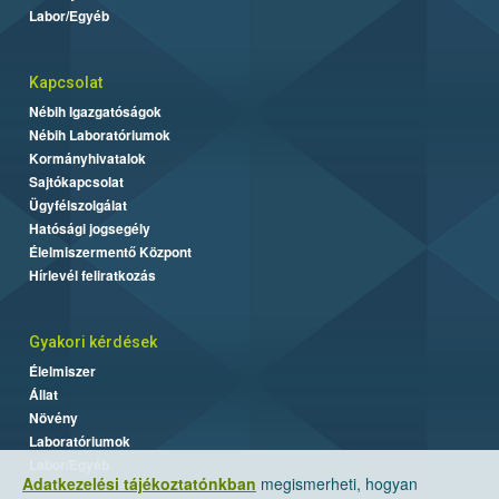
Labor/Egyéb
Kapcsolat
Nébih Igazgatóságok
Nébih Laboratóriumok
Kormányhivatalok
Sajtókapcsolat
Ügyfélszolgálat
Hatósági jogsegély
Élelmiszermentő Központ
Hírlevél feliratkozás
Gyakori kérdések
Élelmiszer
Állat
Növény
Laboratóriumok
Labor/Egyéb
Adatkezelési tájékoztatónkban
megismerheti, hogyan