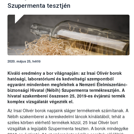
Szupermenta tesztjén
2020. május 25, hétfő
Kiváló eredmény a bor világnapján: az Irsai Olivér borok
hatósági, laboratóriumi és kedveltségi szempontból
egyaránt mindenben megfeleltek a Nemzeti Élelmiszerlánc-
biztonsági Hivatal (Nébih) Szupermenta terméktesztjén. A
hivatal szakemberei összesen 25, 2019-es évjáratú termék
komplex vizsgálatát végezték el.
Az Irsai Olivér borok napjaink sláger termékeinek számítanak. A
Nébih szakemberei a kereskedelmi láncok kínálatából, tehát a
széles körben elérhető termékek közül, 25 Irsai Olivér bort
vizsgáltak a legújabb Szupermenta teszten. A borok mindegyike