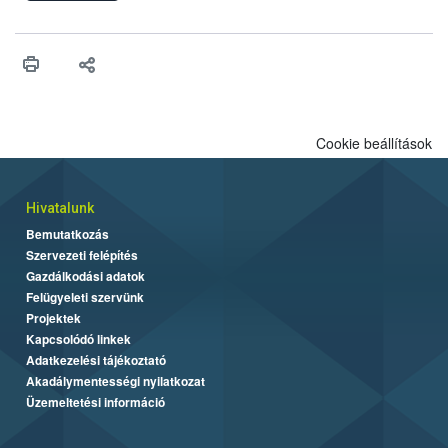
ellenőriztek. Három vetőmagtétel csírázóképessége nem felelt
meg a jogszabályi előírásoknak, egy további termék pedig a
tisztasági követelményeknek nem tett eleget. A hatósági
felügyelők mind a négy esetben eljárást indítottak és elrendelték
a termékek forgalomból történő kivonását. A végső rangsor a
kedveltségi és a hatósági vizsgálat összesített eredményei
alapján alakult ki. A teszt a Nébih tordasi fajtakísérleti állomásán
Cookie beállítások
folytatódik a növények fejlődésének nyomonkövetésével.
Hivatalunk
Bemutatkozás
Szervezeti felépítés
Gazdálkodási adatok
Felügyeleti szervünk
Projektek
Kapcsolódó linkek
Adatkezelési tájékoztató
Akadálymentességi nyilatkozat
Üzemeltetési információ