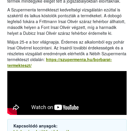
termék mindegyike eleget tett a jogszabályokban előírtaknak.
A Szupermenta termékteszt kedveltségi vizsgálatán ezúttal is
szakértő és laikus kóstolók pontozták a termékeket. A dobogó
legfelső fokára a Frittmann Irsai Olivér száraz fehérbor állhatott,
második helyen a Font Irsai Olivér végzett, míg a harmadik
helyet a Dubicz Irsai Olivér száraz fehérbor érdemelte ki.
Május 25-e a bor világnapja. Érdemes az alkalomból egy pohár
Irsai Olivérrel koccintani. Az Irsairól további érdekességek és a
részletes vizsgálati eredmények elérhetők a Nébih Szupermenta
termékteszt oldalán:
https://szupermenta.hu/borbarat-
termekteszt/
Kapcsolódó anyagok: