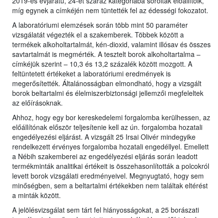
2019-es évjáratú, 24-et száraz kategóriába soroltak előállítóik,
míg egynek a címkéjén nem tüntették fel az édességi fokozatot.
A laboratóriumi elemzések során több mint 50 paraméter
vizsgálatát végezték el a szakemberek. Többek között a
termékek alkoholtartalmát, kén-dioxid, valamint illósav és összes
savtartalmát is megmérték. A tesztelt borok alkoholtartalma –
címkéjük szerint – 10,3 és 13,2 százalék között mozgott. A
feltüntetett értékeket a laboratóriumi eredmények is
megerősítették. Általánosságban elmondható, hogy a vizsgált
borok beltartalmi és élelmiszerbiztonsági jellemzői megfeleltek
az előírásoknak.
Ahhoz, hogy egy bor kereskedelemi forgalomba kerülhessen, az
előállítónak először teljesítenie kell az ún. forgalomba hozatali
engedélyezési eljárást. A vizsgált 25 Irsai Olivér mindegyike
rendelkezett érvényes forgalomba hozatali engedéllyel. Emellett
a Nébih szakemberei az engedélyezési eljárás során leadott
termékminták analitikai értékeit is összehasonlították a polcokról
levett borok vizsgálati eredményeivel. Megnyugtató, hogy sem
minőségben, sem a beltartalmi értékekben nem találtak eltérést
a minták között.
A jelölésvizsgálat sem tárt fel hiányosságokat, a 25 borászati