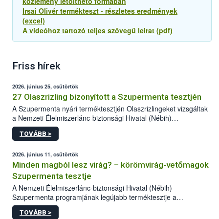
közlemény letölthető formában
Irsai Olivér termékteszt - részletes eredmények
(excel)
A videóhoz tartozó teljes szövegű leirat (pdf)
Friss hírek
2026. június 25, csütörtök
27 Olaszrizling bizonyított a Szupermenta tesztjén
A Szupermenta nyári terméktesztjén Olaszrizlingeket vizsgáltak
a Nemzeti Élelmiszerlánc-biztonsági Hivatal (Nébih)
szakemberei. Összesen 27 bor került „nagyító alá”, melyek az
TOVÁBB >
élelmiszerbiztonsági és -minőségi vizsgálatok, valamint a
jelölés-ellenőrzés szempontjából is megfeleltek. A kedveltségi
vizsgálaton az is kiderült, melyek a kóstolók által
2026. június 11, csütörtök
legkedveltebbnek ítélt Olaszrizlingek.
Minden magból lesz virág? – körömvirág-vetőmagok
Szupermenta tesztje
A Nemzeti Élelmiszerlánc-biztonsági Hivatal (Nébih)
Szupermenta programjának legújabb terméktesztje a
körömvirág-vetőmagokra fókuszált. A hatósági vizsgálatokon a
TOVÁBB >
szakemberek 16 kereskedelmi forgalomban kapható terméket