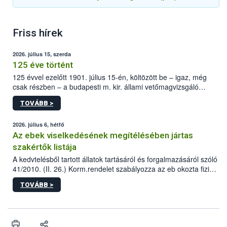
Friss hírek
2026. július 15, szerda
125 éve történt
125 évvel ezelőtt 1901. július 15-én, költözött be – igaz, még
csak részben – a budapesti m. kir. állami vetőmagvizsgáló
állomás a Kis Rókus utca 15. szám alatti, Czigler Győző által
TOVÁBB >
tervezett új épületébe.
2026. július 6, hétfő
Az ebek viselkedésének megítélésében jártas
szakértők listája
A kedvtelésből tartott állatok tartásáról és forgalmazásáról szóló
41/2010. (II. 26.) Korm.rendelet szabályozza az eb okozta fizikai
sérülés, illetve ennek veszélye keletkezésekor felmerülő
TOVÁBB >
hatósági feladatokat, valamint a veszélyes eb tartását és annak
engedélyezését. Ezen eljárások során szükség esetén be kell
vonni az ebek viselkedésének megítélésében jártas szakértőt.