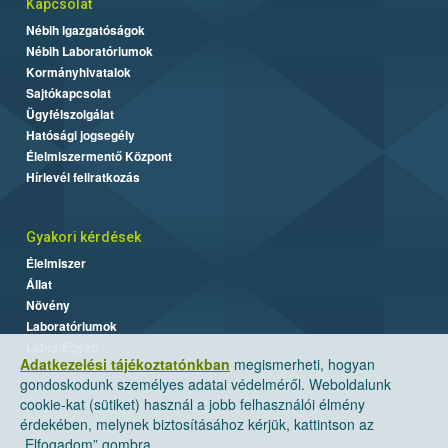
Kapcsolat
Nébih Igazgatóságok
Nébih Laboratóriumok
Kormányhivatalok
Sajtókapcsolat
Ügyfélszolgálat
Hatósági jogsegély
Élelmiszermentő Központ
Hírlevél feliratkozás
Gyakori kérdések
Élelmiszer
Állat
Növény
Laboratóriumok
Labor/Egyéb
Adatkezelési tájékoztatónkban
megismerheti, hogyan
gondoskodunk személyes adatai védelméről. Weboldalunk
cookie-kat (sütiket) használ a jobb felhasználói élmény
érdekében, melynek biztosításához kérjük, kattintson az
„Elfogadom” gombra.