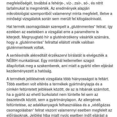
megfelelőségét, továbbá a fehérje-, víz-, zsír-, só-, és nitrit
tartalmukat is megmérték. Az eredmények alapján
mikrobiológiai szempontból valamennyi minta megfelelt, illetve a
minőségi vizsgálatok során sem merült fel kifogásolnivaló.
Hat termék csomagolásán szerepelt a „gluténmentes” felirat, így
ezekben az esetekben a vizsgálat erre a paraméterre is
kiterjedt. Megnyugtató hír a gluténérzékeny vásárlók számára,
hogy a „gluténmentes” felirattal ellátott virslik valóban
gluténmentesek voltak.
A sertésvirslik akkreditált érzékszervi bírálatát is elvégezték a
NÉBIH munkatársai. Egy mintánál kellemetlen szagot
állapítottak meg a szakemberek, ami miatt a gyártó ellen eljárást
kezdeményezett a hatóság.
A termékek jelölésének vizsgálata több hiányosságot is feltárt.
Több esetben volt eltérés a termékek gyártmánylapja és a
címkén feltüntetett jelölések között, de az is hibának számított,
ha a gyártó az ehető burkolatot nem tüntette fel sem az
összetevők között, sem a gyártmánylapon. Az allergének
feltüntetése, az adalékanyagok felhasználása és a „védőgázas
csomagolásban” felirat viszont valamennyi esetben megfelelt az
előírásoknak. Jelölési hiba miatt nyolc esetben indít eljárást a