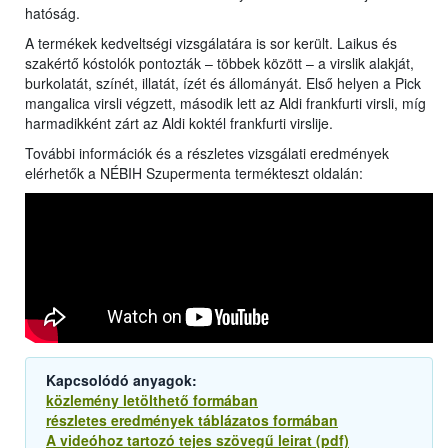
hatóság.
A termékek kedveltségi vizsgálatára is sor került. Laikus és
szakértő kóstolók pontozták – többek között – a virslik alakját,
burkolatát, színét, illatát, ízét és állományát. Első helyen a Pick
mangalica virsli végzett, második lett az Aldi frankfurti virsli, míg
harmadikként zárt az Aldi koktél frankfurti virslije.
További információk és a részletes vizsgálati eredmények
elérhetők a NÉBIH Szupermenta termékteszt oldalán:
Kapcsolódó anyagok:
közlemény letölthető formában
részletes eredmények táblázatos formában
A videóhoz tartozó tejes szövegű leirat (pdf)