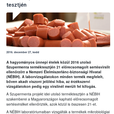
tesztjén
2016. december 27, kedd
A hagyományos ünnepi ételek közül 2016 utolsó
Szupermenta terméktesztjén 21 előrecsomagolt sertésvirslit
ellenőrzött a Nemzeti Élelmiszerlánc-biztonsági Hivatal
(NÉBIH). A laborvizsgálatokon minden termék megfelelt,
bőven akadt viszont jelölési hiba, az érzékszervi
vizsgálatokon pedig egy virslinél merült fel kifogás.
A Szupermenta projekt idei utolsó terméktesztjén a NÉBIH
szakemberei a Magyarországon kapható előrecsomagolt
sertésvirsliket ellenőrizték, azok közül is összesen 21-et.
A NÉBIH laboratóriumaiban vizsgálták a termékek mikrobiológiai