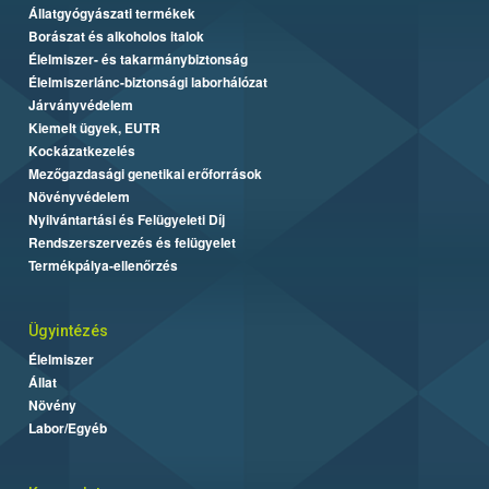
Állatgyógyászati termékek
Borászat és alkoholos italok
Élelmiszer- és takarmánybiztonság
Élelmiszerlánc-biztonsági laborhálózat
Járványvédelem
Kiemelt ügyek, EUTR
Kockázatkezelés
Mezőgazdasági genetikai erőforrások
Növényvédelem
Nyilvántartási és Felügyeleti Díj
Rendszerszervezés és felügyelet
Termékpálya-ellenőrzés
Ügyintézés
Élelmiszer
Állat
Növény
Labor/Egyéb