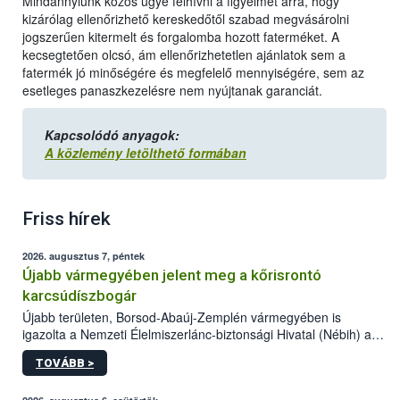
Mindannyiunk közös ügye felhívni a figyelmet arra, hogy
kizárólag ellenőrizhető kereskedőtől szabad megvásárolni
jogszerűen kitermelt és forgalomba hozott faterméket. A
kecsegtetően olcsó, ám ellenőrizhetetlen ajánlatok sem a
fatermék jó minőségére és megfelelő mennyiségére, sem az
esetleges panaszkezelésre nem nyújtanak garanciát.
Kapcsolódó anyagok:
A közlemény letölthető formában
Friss hírek
2026. augusztus 7, péntek
Újabb vármegyében jelent meg a kőrisrontó
karcsúdíszbogár
Újabb területen, Borsod-Abaúj-Zemplén vármegyében is
igazolta a Nemzeti Élelmiszerlánc-biztonsági Hivatal (Nébih) a
kőrisrontó karcsúdíszbogár (Agrilus planipennis) jelenlétét. A
TOVÁBB >
kártevőt nem csak színcsapdában találták meg, de már fertőzött
fában is azonosították. A növényvédelmi szakemberek folytatják