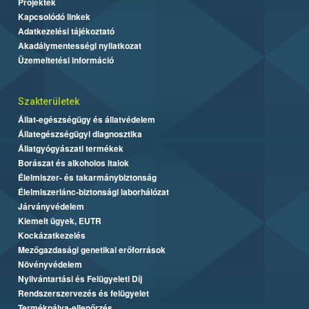
Projektek
Kapcsolódó linkek
Adatkezelési tájékoztató
Akadálymentességi nyilatkozat
Üzemeltetési információ
Szakterületek
Állat-egészségügy és állatvédelem
Állategészségügyi diagnosztika
Állatgyógyászati termékek
Borászat és alkoholos italok
Élelmiszer- és takarmánybiztonság
Élelmiszerlánc-biztonsági laborhálózat
Járványvédelem
Kiemelt ügyek, EUTR
Kockázatkezelés
Mezőgazdasági genetikai erőforrások
Növényvédelem
Nyilvántartási és Felügyeleti Díj
Rendszerszervezés és felügyelet
Termékpálya-ellenőrzés