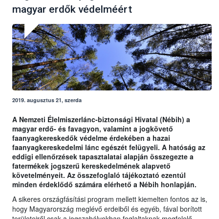
magyar erdők védelméért
2019. augusztus 21, szerda
A Nemzeti Élelmiszerlánc-biztonsági Hivatal (Nébih) a
magyar erdő- és favagyon, valamint a jogkövető
faanyagkereskedők védelme érdekében a hazai
faanyagkereskedelmi lánc egészét felügyeli. A hatóság az
eddigi ellenőrzések tapasztalatai alapján összegezte a
fatermékek jogszerű kereskedelmének alapvető
követelményeit. Az összefoglaló tájékoztató ezentúl
minden érdeklődő számára elérhető a Nébih honlapján.
A sikeres országfásítási program mellett kiemelten fontos az is,
hogy Magyarország meglévő erdeiből és egyéb, fával borított
területeiről csak a jogszabályokban foglaltaknak megfelelő