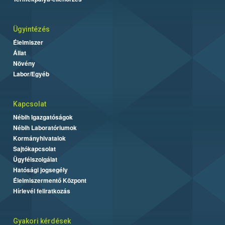
Ügyintézés
Élelmiszer
Állat
Növény
Labor/Egyéb
Kapcsolat
Nébih Igazgatóságok
Nébih Laboratóriumok
Kormányhivatalok
Sajtókapcsolat
Ügyfélszolgálat
Hatósági jogsegély
Élelmiszermentő Központ
Hírlevél feliratkozás
Gyakori kérdések