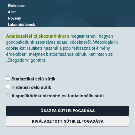
Élelmiszer
Állat
Növény
Laboratóriumok
Labor/Egyéb
Adatkezelési tájékoztatónkban
megismerheti, hogyan
gondoskodunk személyes adatai védelméről. Weboldalunk
cookie-kat (sütiket) használ a jobb felhasználói élmény
érdekében, melynek biztosításához kérjük, kattintson az
„Elfogadom” gombra.
Statisztikai célú sütik
Nemzeti Élelmiszerlánc-biztonsági Hivatal
Hirdetési célú sütik
Cím: 1024 Budapest, Keleti Károly utca. 24.
Alapműködést biztosító és funkcionális sütik
Levelezési cím: 1525 Budapest. Pf. 30.
ÖSSZES SÜTI ELFOGADÁSA
E-mail:
ugyfelszolgalat@nebih.gov.hu
Zöld szám: 06-80/263-244
KIVÁLASZTOTT SÜTIK ELFOGADÁSA
Telefon: 06-1/ 336-9000
Fax: 06-1/336-9479