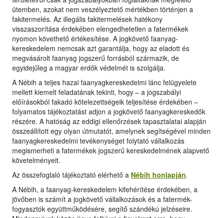
ütemben, azokat nem veszélyeztető mértékben történjen a
fakitermelés. Az illegális fakitermelések hatékony
visszaszorítása érdekében elengedhetetlen a fatermékek
nyomon követhető értékesítése. A jogkövető faanyag-
kereskedelem nemcsak azt garantálja, hogy az eladott és
megvásárolt faanyag jogszerű forrásból származik, de
egyidejűleg a magyar erdők védelmét is szolgálja.
A Nébih a teljes hazai faanyagkereskedelmi lánc felügyelete
mellett kiemelt feladatának tekinti, hogy – a jogszabályi
előírásokból fakadó kötelezettségeik teljesítése érdekében –
folyamatos tájékoztatást adjon a jogkövető faanyagkereskedők
részére. A hatóság az eddigi ellenőrzések tapasztalatai alapján
összeállított egy olyan útmutatót, amelynek segítségével minden
faanyagkereskedelmi tevékenységet folytató vállalkozás
megismerheti a fatermékek jogszerű kereskedelmének alapvető
követelményeit.
Az összefoglaló tájékoztató elérhető a
Nébih honlapján
.
A Nébih, a faanyag-kereskedelem kifehérítése érdekében, a
jövőben is számít a jogkövető vállalkozások és a fatermék-
fogyasztók együttműködésére, segítő szándékú jelzéseire.