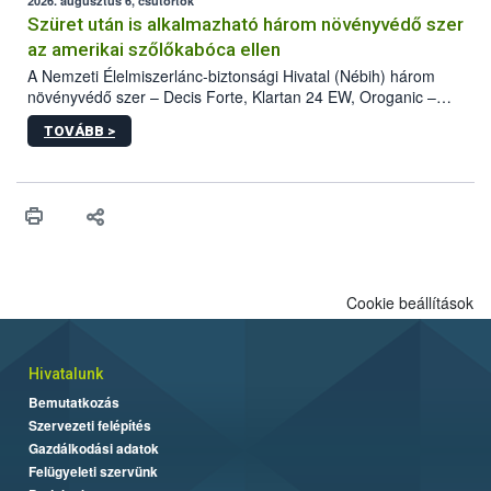
az intenzív felderítést, emellett az intézkedéseket a szlovák
2026. augusztus 6, csütörtök
hatósággal is összehangolják a terjedés megállítása érdekében.
Szüret után is alkalmazható három növényvédő szer
az amerikai szőlőkabóca ellen
A Nemzeti Élelmiszerlánc-biztonsági Hivatal (Nébih) három
növényvédő szer – Decis Forte, Klartan 24 EW, Oroganic –
engedélyokiratát módosította, így azok a szüretet követően,
TOVÁBB >
egészen a vesszőérettség (BBCH 91) stádiumáig
felhasználhatóak a szőlőben. A kiterjesztések célja, hogy a korai
érésű szőlőkben is legyen lehetőség a károsító elleni további
védekezésre. Az Oroganic készítmény kis kiszerelésben kiskerti
felhasználók számára is elérhető és ökológiai termesztésben is
engedélyezett.
Cookie beállítások
Hivatalunk
Bemutatkozás
Szervezeti felépítés
Gazdálkodási adatok
Felügyeleti szervünk