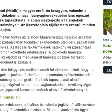
TO
kőris
jelen
tal (Nébih) a magyar erdő- és favagyon, valamint a
talál
rdekében a hazai faanyagkereskedelmi lánc egészét
azono
sek tapasztalatai alapján összegezte a fatermékek
folyta
telményeit. Az összefoglaló tájékoztató ezentúl minden
intéz
lapján.
össze
érdek
iemelten fontos az is, hogy Magyarország meglévő erdeiből
2026. 
a jogszabályokban foglaltaknak megfelelő ütemben, azokat nem
Szür
elés. Az illegális fakitermelések hatékony visszaszorítása
növé
omon követhető értékesítése. A jogkövető faanyag-
szől
az eladott és megvásárolt faanyag jogszerű forrásból
A Nem
(Nébi
delmét is szolgálja.
Klart
ánc felügyelete mellett kiemelt feladatának tekinti, hogy – a
TO
módos
égeik teljesítése érdekében – folyamatos tájékoztatást adjon
egész
atóság az eddigi ellenőrzések tapasztalatai alapján
felha
k segítségével minden faanyagkereskedelmi tevékenységet
célja
ékek jogszerű kereskedelmének alapvető követelményeit.
lehet
Az Or
h honlapján
.
felha
se érdekében, a jövőben is számít a jogkövető vállalkozások
terme
, segítő szándékú jelzéseire. Mindannyiunk közös ügye