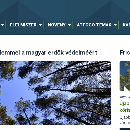
ÉLELMISZER
NÖVÉNY
ÁTFOGÓ TÉMÁK
KA
lemmel a magyar erdők védelméért
Fris
2026. 
Újab
kőri
Újabb
várme
Élelm