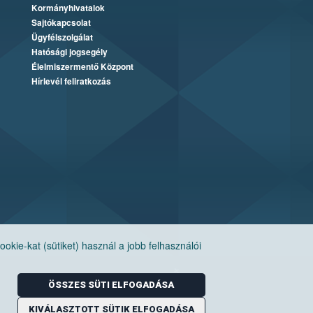
Kormányhivatalok
Sajtókapcsolat
Ügyfélszolgálat
Hatósági jogsegély
Élelmiszermentő Központ
Hírlevél feliratkozás
ie-kat (sütiket) használ a jobb felhasználói
ÖSSZES SÜTI ELFOGADÁSA
KIVÁLASZTOTT SÜTIK ELFOGADÁSA