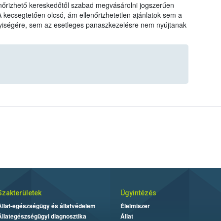
llenőrizhető kereskedőtől szabad megvásárolni jogszerűen
A kecsegtetően olcsó, ám ellenőrizhetetlen ajánlatok sem a
yiségére, sem az esetleges panaszkezelésre nem nyújtanak
Szakterületek
Ügyintézés
Állat-egészségügy és állatvédelem
Élelmiszer
Állategészségügyi diagnosztika
Állat