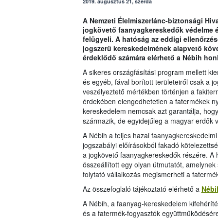
2019. augusztus 21, szerda
A Nemzeti Élelmiszerlánc-biztonsági Hiva
jogkövető faanyagkereskedők védelme é
felügyeli. A hatóság az eddigi ellenőrzé
jogszerű kereskedelmének alapvető köve
érdeklődő számára elérhető a Nébih hon
A sikeres országfásítási program mellett k
és egyéb, fával borított területeiről csak 
veszélyeztető mértékben történjen a fakiterm
érdekében elengedhetetlen a fatermékek ny
kereskedelem nemcsak azt garantálja, hogy 
származik, de egyidejűleg a magyar erdők vé
A Nébih a teljes hazai faanyagkereskedelmi l
jogszabályi előírásokból fakadó kötelezetts
a jogkövető faanyagkereskedők részére. A h
összeállított egy olyan útmutatót, amelyne
folytató vállalkozás megismerheti a faterm
Az összefoglaló tájékoztató elérhető a
Nébi
A Nébih, a faanyag-kereskedelem kifehéríté
és a fatermék-fogyasztók együttműködésére