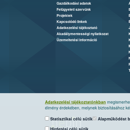
Gazdálkodási adatok
Felügyeleti szervünk
Projektek
Kapcsolódó linkek
Adatkezelési tájékoztató
Akadálymentességi nyilatkozat
Üzemeltetési információ
Adatkezelési tájékoztatónkban
megismerheti
élmény érdekében, melynek biztosításához kér
Statisztikai célú sütik
Alapműködést biz
Hirdetési célú sütik