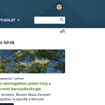
PCSOLAT
s hírek
augusztus 7, péntek
b vármegyében jelent meg a
srontó karcsúdíszbogár
 területen, Borsod-Abaúj-Zemplén
gyében is igazolta a Nemzeti
iszerlánc-biztonsági Hivatal (Nébih) a