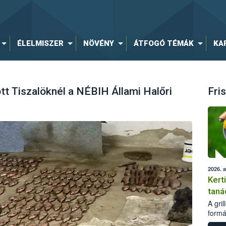
ÉLELMISZER
NÖVÉNY
ÁTFOGÓ TÉMÁK
KA
tt Tiszalöknél a NÉBIH Állami Halőri
Fris
2026. 
Kert
taná
A gri
formá
romlá