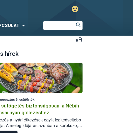
PCSOLAT
s hírek
augusztus 6, csütörtök
i sütögetés biztonságosan: a Nébih
csai nyári grillezéshez
llezés a nyári étkezések egyik legkedveltebb
ja. A meleg időjárás azonban a kórokozó,
st okozó baktériumok gyorsabb