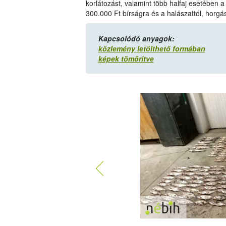
korlátozást, valamint több halfaj esetében a
300.000 Ft bírságra és a halászattól, horgász
Kapcsolódó anyagok:
közlemény letölthető formában
képek tömörítve