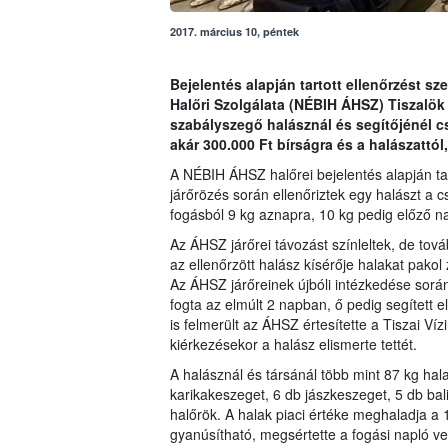
2017. március 10, péntek
Bejelentés alapján tartott ellenőrzést sz
Halőri Szolgálata (NÉBIH ÁHSZ) Tiszalö
szabályszegő halásznál és segítőjénél c
akár 300.000 Ft bírságra és a halászattól,
A NÉBIH ÁHSZ halőrei bejelentés alapján tar
járőrözés során ellenőriztek egy halászt a c
fogásból 9 kg aznapra, 10 kg pedig előző na
Az ÁHSZ járőrei távozást színleltek, de tová
az ellenőrzött halász kísérője halakat pakol 
Az ÁHSZ járőreinek újbóli intézkedése során
fogta az elmúlt 2 napban, ő pedig segített e
is felmerült az ÁHSZ értesítette a Tiszai V
kiérkezésekor a halász elismerte tettét.
A halásznál és társánál több mint 87 kg ha
karikakeszeget, 6 db jászkeszeget, 5 db bali
halőrök. A halak piaci értéke meghaladja a 
gyanúsítható, megsértette a fogási napló v