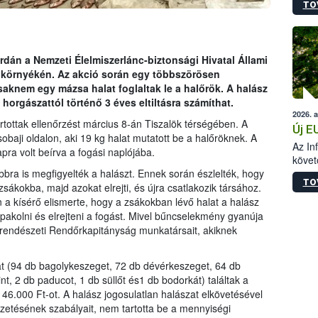
TO
szapo
sütög
techni
alapa
erdán a Nemzeti Élelmiszerlánc-biztonsági Hivatal Állami
higié
k környékén. Az akció során egy többszörösen
hőkez
saknem egy mázsa halat foglaltak le a halőrök. A halász
tárol
 horgászattól történő 3 éves eltiltásra számíthat.
Hivat
2026. 
a biz
tottak ellenőrzést március 8-án Tiszalök térségében. A
Új E
sobaji oldalon, aki 19 kg halat mutatott be a halőröknek. A
Az In
pra volt beírva a fogási naplójába.
követ
szere
bbra is megfigyelték a halászt. Ennek során észlelték, hogy
TO
zsákokba, majd azokat elrejti, és újra csatlakozik társához.
 a kísérő elismerte, hogy a zsákokban lévő halat a halász
lpakolni és elrejteni a fogást. Mivel bűncselekmény gyanúja
ízirendészeti Rendőrkapitányság munkatársait, akiknek
lat (94 db bagolykeszeget, 72 db dévérkeszeget, 64 db
nt, 2 db paducot, 1 db süllőt és1 db bodorkát) találtak a
146.000 Ft-ot. A halász jogosulatlan halászat elkövetésével
ezetésének szabályait, nem tartotta be a mennyiségi