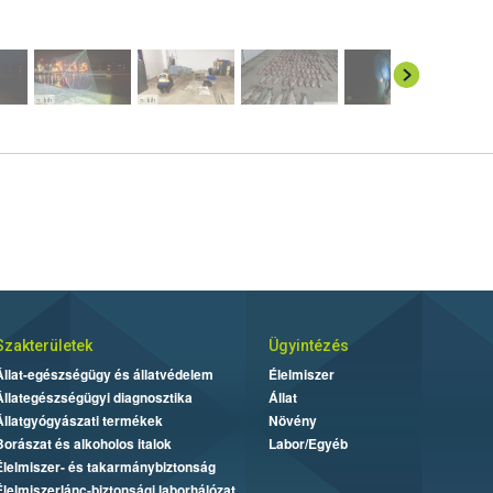
Szakterületek
Ügyintézés
Állat-egészségügy és állatvédelem
Élelmiszer
Állategészségügyi diagnosztika
Állat
Állatgyógyászati termékek
Növény
Borászat és alkoholos italok
Labor/Egyéb
Élelmiszer- és takarmánybiztonság
Élelmiszerlánc-biztonsági laborhálózat