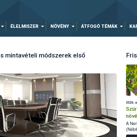
ÉLELMISZER
NÖVÉNY
ÁTFOGÓ TÉMÁK
KA
és mintavételi módszerek első
Fris
2026. 
Szür
növé
szől
A Nem
(Nébi
Klart