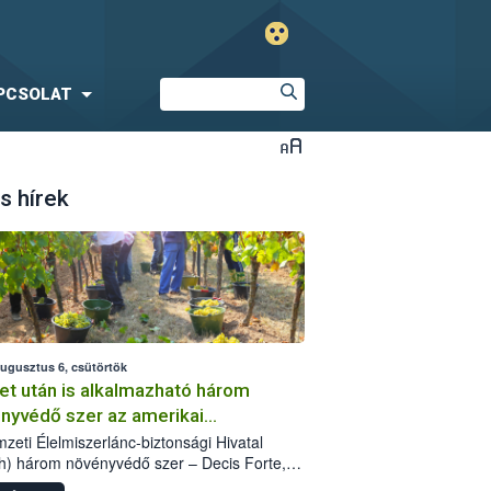
PCSOLAT
s hírek
augusztus 6, csütörtök
et után is alkalmazható három
nyvédő szer az amerikai
őkabóca ellen
zeti Élelmiszerlánc-biztonsági Hivatal
h) három növényvédő szer – Decis Forte,
an 24 EW, Oroganic – engedélyokiratát