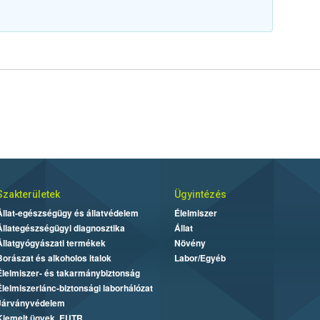
Szakterületek
Ügyintézés
Állat-egészségügy és állatvédelem
Élelmiszer
Állategészségügyi diagnosztika
Állat
Állatgyógyászati termékek
Növény
Borászat és alkoholos italok
Labor/Egyéb
Élelmiszer- és takarmánybiztonság
Élelmiszerlánc-biztonsági laborhálózat
Járványvédelem
Kiemelt ügyek, EUTR