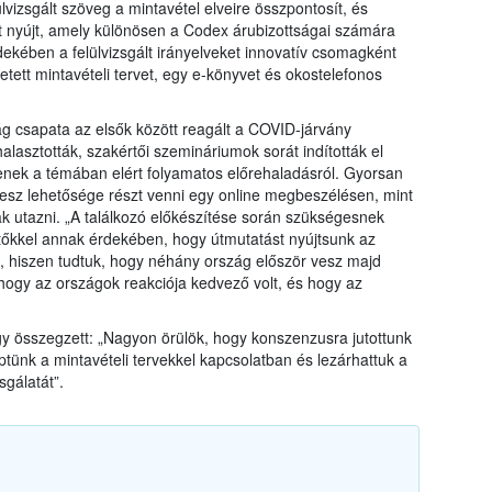
vizsgált szöveg a mintavétel elveire összpontosít, és
 nyújt, amely különösen a Codex árubizottságai számára
ekében a felülvizsgált irányelveket innovatív csomagként
tett mintavételi tervet, egy e-könyvet és okostelefonos
 csapata az elsők között reagált a COVID-járvány
halasztották, szakértői szemináriumok sorát indították el
enek a témában elért folyamatos előrehaladásról. Gyorsan
lesz lehetősége részt venni egy online megbeszélésen, mint
 utazni. „A találkozó előkészítése során szükségesnek
rtőkkel annak érdekében, hogy útmutatást nyújtsunk az
 hiszen tudtuk, hogy néhány ország először vesz majd
hogy az országok reakciója kedvező volt, és hogy az
így összegzett: „Nagyon örülök, hogy konszenzusra jutottunk
tünk a mintavételi tervekkel kapcsolatban és lezárhattuk a
gálatát”.