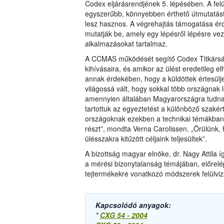
Codex eljárásrendjének 5. lépésében. A felül
egyszerűbb, könnyebben érthető útmutatást
lesz hasznos. A végrehajtás támogatása érd
mutatják be, amely egy lépésről lépésre veze
alkalmazásokat tartalmaz.
A CCMAS működését segítő Codex Titkárság
kihívásaira, és amikor az ülést eredetileg el
annak érdekében, hogy a küldöttek értesülj
világossá vált, hogy sokkal több országnak 
amennyien általában Magyarországra tudnak
tartottuk az egyeztetést a különböző szaké
országoknak ezekben a technikai témákban,
részt”, mondta Verna Carolissen. „Örülünk, 
ülésszakra kitűzött céljaink teljesültek”.
A bizottság magyar elnöke, dr. Nagy Attila 
a mérési bizonytalanság témájában, előrelép
tejtermékekre vonatkozó módszerek felülvizs
Kapcsolódó anyagok:
*
CXG 54 - 2004