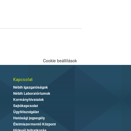
Cookie beállítások
Kapcsolat
Nébih Igazgatóságok
Nébih Laboratóriumok
Kormányhivatalok
Sajtókapcsolat
Ügyfélszolgálat
Hatósági jogsegély
Élelmiszermentő Központ
Hírlevél feliratkozás