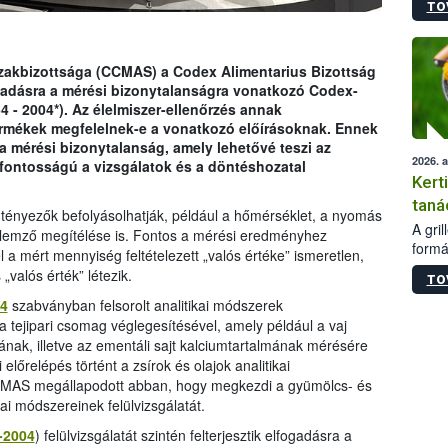
TO
módos
egész
felha
célja
Szakbizottsága (CCMAS) a Codex Alimentarius Bizottság
lehet
ogadásra a mérési bizonytalanságra vonatkozó Codex-
Az Or
54 - 2004*). Az élelmiszer-ellenőrzés annak
felha
termékek megfelelnek-e a vonatkozó előírásoknak. Ennek
terme
 a mérési bizonytalanság, amely lehetővé teszi az
2026. 
fontosságú a vizsgálatok és a döntéshozatal
Kert
taná
tényezők befolyásolhatják, például a hőmérséklet, a nyomás
A gri
 elemző megítélése is. Fontos a mérési eredményhez
formá
 a mért mennyiség feltételezett „valós értéke” ismeretlen,
romlá
„valós érték” létezik.
TO
szapo
sütög
4
szabványban felsorolt analitikai módszerek
techni
 a tejipari csomag véglegesítésével, amely például a vaj
alapa
mának, illetve az ementáli sajt kalciumtartalmának mérésére
higié
lőrelépés történt a zsírok és olajok analitikai
hőkez
CCMAS megállapodott abban, hogy megkezdi a gyümölcs- és
tárol
ai módszereinek felülvizsgálatát.
Hivat
-2004
) felülvizsgálatát szintén felterjesztik elfogadásra a
a biz