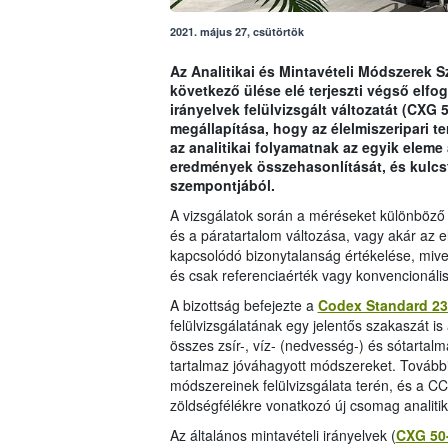
2021. május 27, csütörtök
Az Analitikai és Mintavételi Módszerek 
következő ülése elé terjeszti végső elf
irányelvek felülvizsgált változatát (CXG 
megállapítása, hogy az élelmiszeripari 
az analitikai folyamatnak az egyik eleme
eredmények összehasonlítását, és kulcs
szempontjából.
A vizsgálatok során a méréseket különböző 
és a páratartalom változása, vagy akár az
kapcsolódó bizonytalanság értékelése, mivel
és csak referenciaérték vagy konvencionális 
A bizottság befejezte a
Codex Standard 23
felülvizsgálatának egy jelentős szakaszát is
összes zsír-, víz- (nedvesség-) és sótartal
tartalmaz jóváhagyott módszereket. További e
módszereinek felülvizsgálata terén, és a 
zöldségfélékre vonatkozó új csomag analitik
Az általános mintavételi irányelvek (
CXG 50