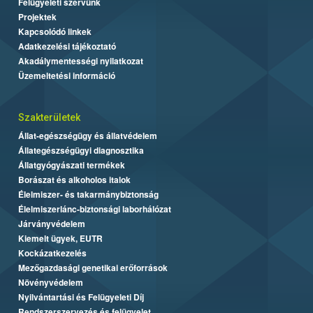
Felügyeleti szervünk
Projektek
Kapcsolódó linkek
Adatkezelési tájékoztató
Akadálymentességi nyilatkozat
Üzemeltetési információ
Szakterületek
Állat-egészségügy és állatvédelem
Állategészségügyi diagnosztika
Állatgyógyászati termékek
Borászat és alkoholos italok
Élelmiszer- és takarmánybiztonság
Élelmiszerlánc-biztonsági laborhálózat
Járványvédelem
Kiemelt ügyek, EUTR
Kockázatkezelés
Mezőgazdasági genetikai erőforrások
Növényvédelem
Nyilvántartási és Felügyeleti Díj
Rendszerszervezés és felügyelet