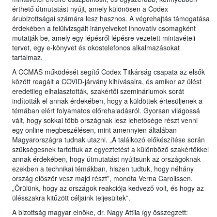
érthető útmutatást nyújt, amely különösen a Codex
árubizottságai számára lesz hasznos. A végrehajtás támogatása
érdekében a felülvizsgált irányelveket innovatív csomagként
mutatják be, amely egy lépésről lépésre vezetett mintavételi
tervet, egy e-könyvet és okostelefonos alkalmazásokat
tartalmaz.
A CCMAS működését segítő Codex Titkárság csapata az elsők
között reagált a COVID-járvány kihívásaira, és amikor az ülést
eredetileg elhalasztották, szakértői szemináriumok sorát
indították el annak érdekében, hogy a küldöttek értesüljenek a
témában elért folyamatos előrehaladásról. Gyorsan világossá
vált, hogy sokkal több országnak lesz lehetősége részt venni
egy online megbeszélésen, mint amennyien általában
Magyarországra tudnak utazni. „A találkozó előkészítése során
szükségesnek tartottuk az egyeztetést a különböző szakértőkkel
annak érdekében, hogy útmutatást nyújtsunk az országoknak
ezekben a technikai témákban, hiszen tudtuk, hogy néhány
ország először vesz majd részt”, mondta Verna Carolissen.
„Örülünk, hogy az országok reakciója kedvező volt, és hogy az
ülésszakra kitűzött céljaink teljesültek”.
A bizottság magyar elnöke, dr. Nagy Attila így összegzett: