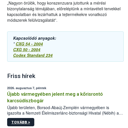
„Nagyon örülök, hogy konszenzusra jutottunk a mérési
bizonytalanság témájában, előreléptünk a mintavételi tervekkel
kapcsolatban és lezárhattuk a tejtermékekre vonatkozó
módszerek felülvizsgálatát”.
Kapcsolódó anyagok:
*
CXG 54 - 2004
CXG 50 - 2004
Codex Standard 234
Friss hírek
2026. augusztus 7, péntek
Újabb vármegyében jelent meg a kőrisrontó
karcsúdíszbogár
Újabb területen, Borsod-Abaúj-Zemplén vármegyében is
igazolta a Nemzeti Élelmiszerlánc-biztonsági Hivatal (Nébih) a
kőrisrontó karcsúdíszbogár (Agrilus planipennis) jelenlétét. A
TOVÁBB >
kártevőt nem csak színcsapdában találták meg, de már fertőzött