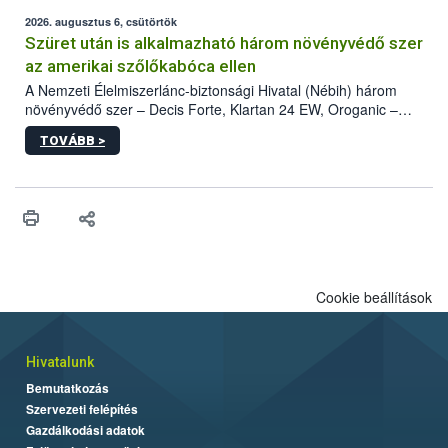
fában is azonosították. A növényvédelmi szakemberek folytatják
az intenzív felderítést, emellett az intézkedéseket a szlovák
2026. augusztus 6, csütörtök
hatósággal is összehangolják a terjedés megállítása érdekében.
Szüret után is alkalmazható három növényvédő szer
az amerikai szőlőkabóca ellen
A Nemzeti Élelmiszerlánc-biztonsági Hivatal (Nébih) három
növényvédő szer – Decis Forte, Klartan 24 EW, Oroganic –
engedélyokiratát módosította, így azok a szüretet követően,
TOVÁBB >
egészen a vesszőérettség (BBCH 91) stádiumáig
felhasználhatóak a szőlőben. A kiterjesztések célja, hogy a korai
érésű szőlőkben is legyen lehetőség a károsító elleni további
védekezésre. Az Oroganic készítmény kis kiszerelésben kiskerti
felhasználók számára is elérhető és ökológiai termesztésben is
engedélyezett.
Cookie beállítások
Hivatalunk
Bemutatkozás
Szervezeti felépítés
Gazdálkodási adatok