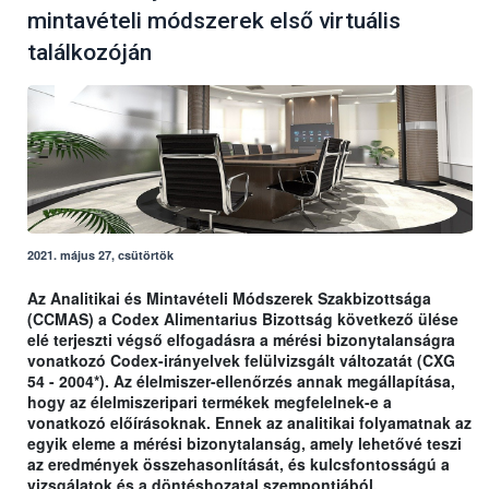
mintavételi módszerek első virtuális
találkozóján
2021. május 27, csütörtök
Az Analitikai és Mintavételi Módszerek Szakbizottsága
(CCMAS) a Codex Alimentarius Bizottság következő ülése
elé terjeszti végső elfogadásra a mérési bizonytalanságra
vonatkozó Codex-irányelvek felülvizsgált változatát (CXG
54 - 2004*). Az élelmiszer-ellenőrzés annak megállapítása,
hogy az élelmiszeripari termékek megfelelnek-e a
vonatkozó előírásoknak. Ennek az analitikai folyamatnak az
egyik eleme a mérési bizonytalanság, amely lehetővé teszi
az eredmények összehasonlítását, és kulcsfontosságú a
vizsgálatok és a döntéshozatal szempontjából.