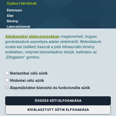
Gyakori kérdések
Élelmiszer
Állat
Növény
Laboratóriumok
Labor/Egyéb
Adatkezelési tájékoztatónkban
megismerheti, hogyan
gondoskodunk személyes adatai védelméről. Weboldalunk
cookie-kat (sütiket) használ a jobb felhasználói élmény
érdekében, melynek biztosításához kérjük, kattintson az
„Elfogadom” gombra.
Statisztikai célú sütik
Nemzeti Élelmiszerlánc-biztonsági Hivatal
Hirdetési célú sütik
Cím: 1024 Budapest, Keleti Károly utca. 24.
Alapműködést biztosító és funkcionális sütik
Levelezési cím: 1525 Budapest. Pf. 30.
ÖSSZES SÜTI ELFOGADÁSA
E-mail:
ugyfelszolgalat@nebih.gov.hu
Zöld szám: 06-80/263-244
KIVÁLASZTOTT SÜTIK ELFOGADÁSA
Telefon: 06-1/ 336-9000