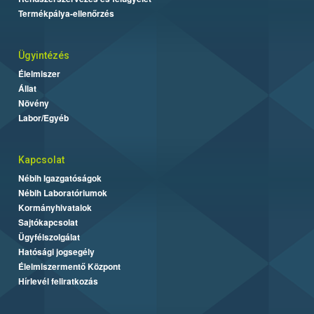
Termékpálya-ellenőrzés
Ügyintézés
Élelmiszer
Állat
Növény
Labor/Egyéb
Kapcsolat
Nébih Igazgatóságok
Nébih Laboratóriumok
Kormányhivatalok
Sajtókapcsolat
Ügyfélszolgálat
Hatósági jogsegély
Élelmiszermentő Központ
Hírlevél feliratkozás