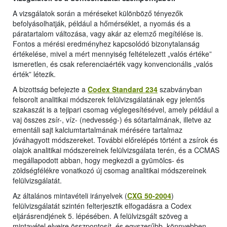
A vizsgálatok során a méréseket különböző tényezők
befolyásolhatják, például a hőmérséklet, a nyomás és a
páratartalom változása, vagy akár az elemző megítélése is.
Fontos a mérési eredményhez kapcsolódó bizonytalanság
értékelése, mivel a mért mennyiség feltételezett „valós értéke”
ismeretlen, és csak referenciaérték vagy konvencionális „valós
érték” létezik.
A bizottság befejezte a
Codex Standard 234
szabványban
felsorolt analitikai módszerek felülvizsgálatának egy jelentős
szakaszát is a tejipari csomag véglegesítésével, amely például a
vaj összes zsír-, víz- (nedvesség-) és sótartalmának, illetve az
ementáli sajt kalciumtartalmának mérésére tartalmaz
jóváhagyott módszereket. További előrelépés történt a zsírok és
olajok analitikai módszereinek felülvizsgálata terén, és a CCMAS
megállapodott abban, hogy megkezdi a gyümölcs- és
zöldségfélékre vonatkozó új csomag analitikai módszereinek
felülvizsgálatát.
Az általános mintavételi irányelvek (
CXG 50-2004
)
felülvizsgálatát szintén felterjesztik elfogadásra a Codex
eljárásrendjének 5. lépésében. A felülvizsgált szöveg a
mintavétel elveire összpontosít, és egyszerűbb, könnyebben