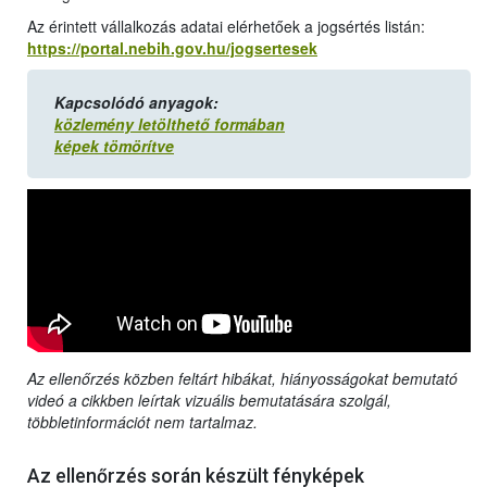
Az érintett vállalkozás adatai elérhetőek a jogsértés listán:
https://portal.nebih.gov.hu/jogsertesek
Kapcsolódó anyagok:
közlemény letölthető formában
képek tömörítve
Az ellenőrzés közben feltárt hibákat, hiányosságokat bemutató
videó a cikkben leírtak vizuális bemutatására szolgál,
többletinformációt nem tartalmaz.
Az ellenőrzés során készült fényképek