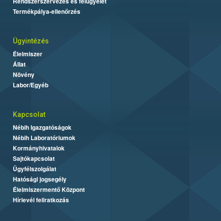
Rendszerszervezés és felügyelet
Termékpálya-ellenőrzés
Ügyintézés
Élelmiszer
Állat
Növény
Labor/Egyéb
Kapcsolat
Nébih Igazgatóságok
Nébih Laboratóriumok
Kormányhivatalok
Sajtókapcsolat
Ügyfélszolgálat
Hatósági jogsegély
Élelmiszermentő Központ
Hírlevél feliratkozás