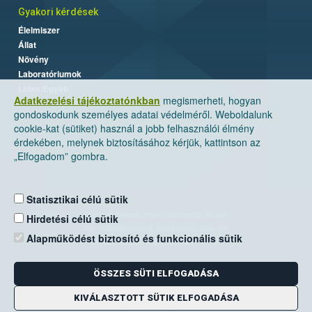
Gyakori kérdések
Élelmiszer
Állat
Növény
Laboratóriumok
Labor/Egyéb
Adatkezelési tájékoztatónkban
megismerheti, hogyan
gondoskodunk személyes adatai védelméről. Weboldalunk
cookie-kat (sütiket) használ a jobb felhasználói élmény
érdekében, melynek biztosításához kérjük, kattintson az
„Elfogadom” gombra.
Statisztikai célú sütik
Nemzeti Élelmiszerlánc-biztonsági Hivatal
Hirdetési célú sütik
Cím: 1024 Budapest, Keleti Károly utca. 24.
Alapműködést biztosító és funkcionális sütik
Levelezési cím: 1525 Budapest. Pf. 30.
ÖSSZES SÜTI ELFOGADÁSA
E-mail:
ugyfelszolgalat@nebih.gov.hu
Zöld szám: 06-80/263-244
KIVÁLASZTOTT SÜTIK ELFOGADÁSA
Telefon: 06-1/ 336-9000