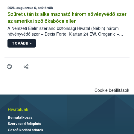
fában is azonosították. A növényvédelmi szakemberek folytatják
az intenzív felderítést, emellett az intézkedéseket a szlovák
2026. augusztus 6, csütörtök
hatósággal is összehangolják a terjedés megállítása érdekében.
Szüret után is alkalmazható három növényvédő szer
az amerikai szőlőkabóca ellen
A Nemzeti Élelmiszerlánc-biztonsági Hivatal (Nébih) három
növényvédő szer – Decis Forte, Klartan 24 EW, Oroganic –
engedélyokiratát módosította, így azok a szüretet követően,
TOVÁBB >
egészen a vesszőérettség (BBCH 91) stádiumáig
felhasználhatóak a szőlőben. A kiterjesztések célja, hogy a korai
érésű szőlőkben is legyen lehetőség a károsító elleni további
védekezésre. Az Oroganic készítmény kis kiszerelésben kiskerti
felhasználók számára is elérhető és ökológiai termesztésben is
engedélyezett.
Cookie beállítások
Hivatalunk
Bemutatkozás
Szervezeti felépítés
Gazdálkodási adatok