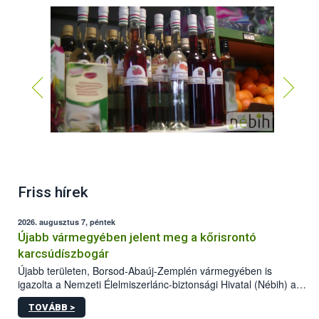
Friss hírek
2026. augusztus 7, péntek
Újabb vármegyében jelent meg a kőrisrontó
karcsúdíszbogár
Újabb területen, Borsod-Abaúj-Zemplén vármegyében is
igazolta a Nemzeti Élelmiszerlánc-biztonsági Hivatal (Nébih) a
kőrisrontó karcsúdíszbogár (Agrilus planipennis) jelenlétét. A
TOVÁBB >
kártevőt nem csak színcsapdában találták meg, de már fertőzött