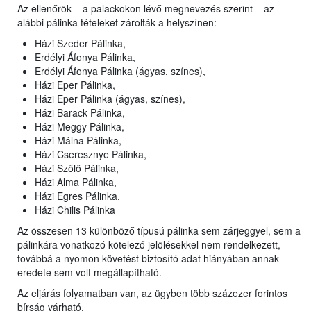
Az ellenőrök – a palackokon lévő megnevezés szerint – az
alábbi pálinka tételeket zárolták a helyszínen:
Házi Szeder Pálinka,
Erdélyi Áfonya Pálinka,
Erdélyi Áfonya Pálinka (ágyas, színes),
Házi Eper Pálinka,
Házi Eper Pálinka (ágyas, színes),
Házi Barack Pálinka,
Házi Meggy Pálinka,
Házi Málna Pálinka,
Házi Cseresznye Pálinka,
Házi Szőlő Pálinka,
Házi Alma Pálinka,
Házi Egres Pálinka,
Házi Chilis Pálinka
Az összesen 13 különböző típusú pálinka sem zárjeggyel, sem a
pálinkára vonatkozó kötelező jelölésekkel nem rendelkezett,
továbbá a nyomon követést biztosító adat hiányában annak
eredete sem volt megállapítható.
Az eljárás folyamatban van, az ügyben több százezer forintos
bírság várható.