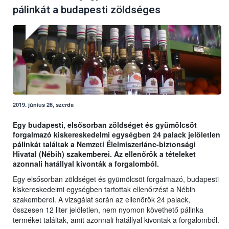
pálinkát a budapesti zöldséges
2019. június 26, szerda
Egy budapesti, elsősorban zöldséget és gyümölcsöt
forgalmazó kiskereskedelmi egységben 24 palack jelöletlen
pálinkát találtak a Nemzeti Élelmiszerlánc-biztonsági
Hivatal (Nébih) szakemberei. Az ellenőrök a tételeket
azonnali hatállyal kivonták a forgalomból.
Egy elsősorban zöldséget és gyümölcsöt forgalmazó, budapesti
kiskereskedelmi egységben tartottak ellenőrzést a Nébih
szakemberei. A vizsgálat során az ellenőrök 24 palack,
összesen 12 liter jelöletlen, nem nyomon követhető pálinka
terméket találtak, amit azonnali hatállyal kivontak a forgalomból.