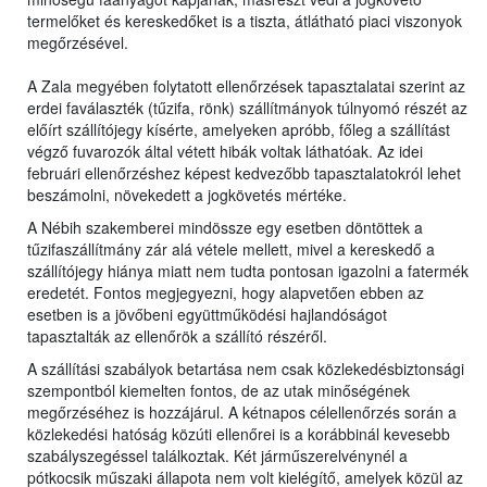
termelőket és kereskedőket is a tiszta, átlátható piaci viszonyok
megőrzésével.
A Zala megyében folytatott ellenőrzések tapasztalatai szerint az
erdei faválaszték (tűzifa, rönk) szállítmányok túlnyomó részét az
előírt szállítójegy kísérte, amelyeken apróbb, főleg a szállítást
végző fuvarozók által vétett hibák voltak láthatóak. Az idei
februári ellenőrzéshez képest kedvezőbb tapasztalatokról lehet
beszámolni, növekedett a jogkövetés mértéke.
A Nébih szakemberei mindössze egy esetben döntöttek a
tűzifaszállítmány zár alá vétele mellett, mivel a kereskedő a
szállítójegy hiánya miatt nem tudta pontosan igazolni a fatermék
eredetét. Fontos megjegyezni, hogy alapvetően ebben az
esetben is a jövőbeni együttműködési hajlandóságot
tapasztalták az ellenőrök a szállító részéről.
A szállítási szabályok betartása nem csak közlekedésbiztonsági
szempontból kiemelten fontos, de az utak minőségének
megőrzéséhez is hozzájárul. A kétnapos célellenőrzés során a
közlekedési hatóság közúti ellenőrei is a korábbinál kevesebb
szabályszegéssel találkoztak. Két járműszerelvénynél a
pótkocsik műszaki állapota nem volt kielégítő, amelyek közül az