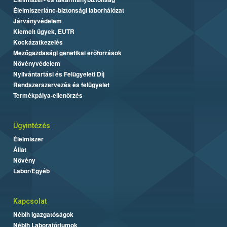
Élelmiszerlánc-biztonsági laborhálózat
Járványvédelem
Kiemelt ügyek, EUTR
Kockázatkezelés
Mezőgazdasági genetikai erőforrások
Növényvédelem
Nyilvántartási és Felügyeleti Díj
Rendszerszervezés és felügyelet
Termékpálya-ellenőrzés
Ügyintézés
Élelmiszer
Állat
Növény
Labor/Egyéb
Kapcsolat
Nébih Igazgatóságok
Nébih Laboratóriumok