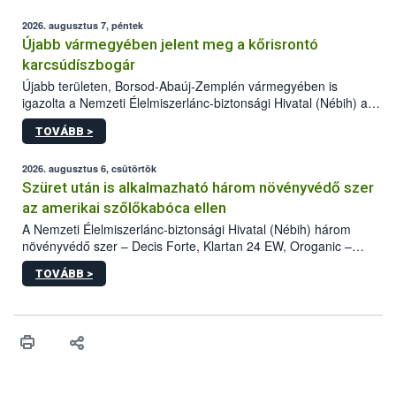
2026. augusztus 7, péntek
Újabb vármegyében jelent meg a kőrisrontó
karcsúdíszbogár
Újabb területen, Borsod-Abaúj-Zemplén vármegyében is
igazolta a Nemzeti Élelmiszerlánc-biztonsági Hivatal (Nébih) a
kőrisrontó karcsúdíszbogár (Agrilus planipennis) jelenlétét. A
TOVÁBB >
kártevőt nem csak színcsapdában találták meg, de már fertőzött
fában is azonosították. A növényvédelmi szakemberek folytatják
az intenzív felderítést, emellett az intézkedéseket a szlovák
2026. augusztus 6, csütörtök
hatósággal is összehangolják a terjedés megállítása érdekében.
Szüret után is alkalmazható három növényvédő szer
az amerikai szőlőkabóca ellen
A Nemzeti Élelmiszerlánc-biztonsági Hivatal (Nébih) három
növényvédő szer – Decis Forte, Klartan 24 EW, Oroganic –
engedélyokiratát módosította, így azok a szüretet követően,
TOVÁBB >
egészen a vesszőérettség (BBCH 91) stádiumáig
felhasználhatóak a szőlőben. A kiterjesztések célja, hogy a korai
érésű szőlőkben is legyen lehetőség a károsító elleni további
védekezésre. Az Oroganic készítmény kis kiszerelésben kiskerti
felhasználók számára is elérhető és ökológiai termesztésben is
engedélyezett.