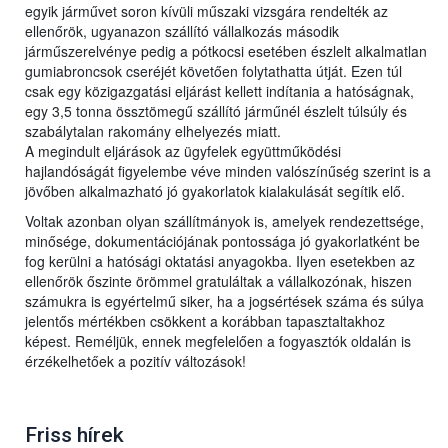
egyik járművet soron kívüli műszaki vizsgára rendelték az
ellenőrök, ugyanazon szállító vállalkozás második
járműszerelvénye pedig a pótkocsi esetében észlelt alkalmatlan
gumiabroncsok cseréjét követően folytathatta útját. Ezen túl
csak egy közigazgatási eljárást kellett indítania a hatóságnak,
egy 3,5 tonna össztömegű szállító járműnél észlelt túlsúly és
szabálytalan rakomány elhelyezés miatt.
A megindult eljárások az ügyfelek együttműködési
hajlandóságát figyelembe véve minden valószínűség szerint is a
jövőben alkalmazható jó gyakorlatok kialakulását segítik elő.
Voltak azonban olyan szállítmányok is, amelyek rendezettsége,
minősége, dokumentációjának pontossága jó gyakorlatként be
fog kerülni a hatósági oktatási anyagokba. Ilyen esetekben az
ellenőrök őszinte örömmel gratuláltak a vállalkozónak, hiszen
számukra is egyértelmű siker, ha a jogsértések száma és súlya
jelentős mértékben csökkent a korábban tapasztaltakhoz
képest. Reméljük, ennek megfelelően a fogyasztók oldalán is
érzékelhetőek a pozitív változások!
Friss hírek