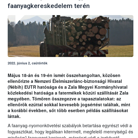
faanyagkereskedelem terén
2022. június 2, csütörtök
Május 18-án és 19-én ismét összehangoltan, közösen
ellenőrizte a Nemzeti Élelmiszerlánc-biztonsági Hivatal
(Nébih) EUTR hatósága és a Zala Megyei Kormányhivatal
közlekedési hatósága a fatermékek közúti szállítását Zala
megyében. Tömören összegezve a tapasztalatokat: az
ellenőrök ezúttal sokkal kevesebb jogsértést találtak, mint
a korábbi években, sőt több esetben példás szállításokat
láttak.
A faanyag-nyomonkövetési szabályok betartása egyrészt védi a
fogyasztókat, hogy legálisan kitermelt, megfelelő mennyiségű és
minőségű faanyagot kapjanak, másrészt védi a jogkövető