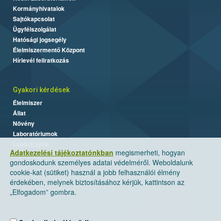
Kormányhivatalok
Sajtókapcsolat
Ügyfélszolgálat
Hatósági jogsegély
Élelmiszermentő Központ
Hírlevél feliratkozás
Gyakori kérdések
Élelmiszer
Állat
Növény
Laboratóriumok
Labor/Egyéb
Adatkezelési tájékoztatónkban
megismerheti, hogyan
gondoskodunk személyes adatai védelméről. Weboldalunk
cookie-kat (sütiket) használ a jobb felhasználói élmény
érdekében, melynek biztosításához kérjük, kattintson az
„Elfogadom” gombra.