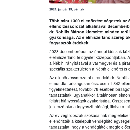
2024. január 19, péntek
Több mint 1300 ellenőrzést végeztek az é
ellenőrzéssorozat alkalmával decemberbe
dr. Nobilis Márton kiemelte: minden terü
gyakorisága. Az élelmiszerlánc szereplő
fogyasztók érdekeit.
2023 decemberében az ünnepi időszak közke
élelmiszerlánc-felügyelet középpontjában. A
a Nébih irányításával a vármegyei és a járá
speciális szakterületen a Nébih ellenőrei is 
Az ellenőrzéssorozatot elrendelő dr. Nobili
elmondta: országosan összesen 1 342 ellenőr
figyelmeztetést, további 78 esetben bírság
tapasztaltak, ugyanakkor általánosan elmon
feltárt hiányosságok gyakorisága. Összesen 
jellemző oka a fogyaszthatósági, illetve a m
Az év végi időszak szokásainak megfelelőe
ellenőrizték a kitelepült vendéglátó egysége
tapasztalat, hogy a vendéglátók megfelelően 