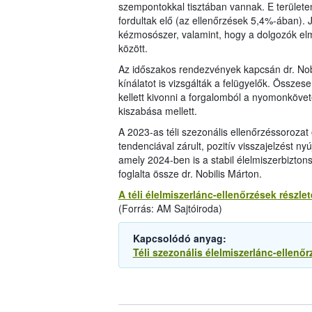
szempontokkal tisztában vannak. E területen
fordultak elő (az ellenőrzések 5,4%-ában). J
kézmosószer, valamint, hogy a dolgozók elm
között.
Az időszakos rendezvények kapcsán dr. Nobil
kínálatot is vizsgálták a felügyelők. Össze
kellett kivonni a forgalomból a nyomonkövet
kiszabása mellett.
A 2023-as téli szezonális ellenőrzéssoroza
tendenciával zárult, pozitív visszajelzést n
amely 2024-ben is a stabil élelmiszerbizton
foglalta össze dr. Nobilis Márton.
A téli élelmiszerlánc-ellenőrzések részlet
(Forrás: AM Sajtóiroda)
Kapcsolódó anyag:
Téli szezonális élelmiszerlánc-ellenőr