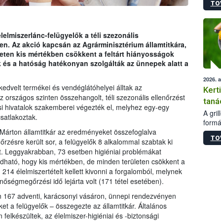
TO
módos
egész
felha
célja
lelmiszerlánc-felügyelők a téli szezonális
lehet
n. Az akció kapcsán az Agrárminisztérium államtitkára,
Az Or
leten kis mértékben csökkent a feltárt hiányosságok
felha
k és a hatóság hatékonyan szolgálták az ünnepek alatt a
terme
2026. 
dvelt termékei és vendéglátóhelyei álltak az
Kert
z országos szinten összehangolt, téli szezonális ellenőrzést
taná
si hivatalok szakemberei végezték el, melyhez egy-egy
A gri
csatlakoztak.
formá
romlá
s Márton államtitkár az eredményeket összefoglalva
TO
szapo
zésre került sor, a felügyelők 8 alkalommal szabtak ki
sütög
ot. Leggyakrabban, 73 esetben higiéniai problémákat
techni
dható, hogy kis mértékben, de minden területen csökkent a
alapa
214 élelmiszertételt kellett kivonni a forgalomból, melynek
higié
inőségmegőrzési idő lejárta volt (171 tétel esetében).
hőkez
n 167 adventi, karácsonyi vásáron, ünnepi rendezvényen
tárol
ket a felügyelők – összegezte az államtitkár. Általános
Hivat
felkészültek, az élelmiszer-higiéniai és -biztonsági
a biz