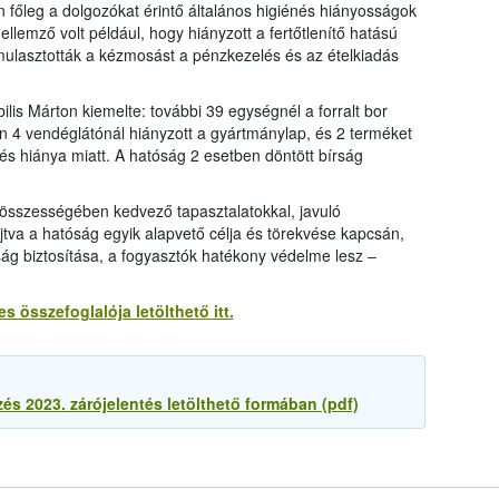
 főleg a dolgozókat érintő általános higiénés hiányosságok
ellemző volt például, hogy hiányzott a fertőtlenítő hatású
ulasztották a kézmosást a pénzkezelés és az ételkiadás
is Márton kiemelte: további 39 egységnél a forralt bor
sen 4 vendéglátónál hiányzott a gyártmánylap, és 2 terméket
és hiánya miatt. A hatóság 2 esetben döntött bírság
t összességében kedvező tapasztalatokkal, javuló
yújtva a hatóság egyik alapvető célja és törekvése kapcsán,
ság biztosítása, a fogyasztók hatékony védelme lesz ‒
es összefoglalója letölthető itt.
zés 2023. zárójelentés letölthető formában (pdf)