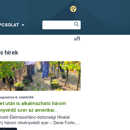
PCSOLAT
s hírek
augusztus 6, csütörtök
et után is alkalmazható három
nyvédő szer az amerikai
őkabóca ellen
zeti Élelmiszerlánc-biztonsági Hivatal
h) három növényvédő szer – Decis Forte,
an 24 EW, Oroganic – engedélyokiratát