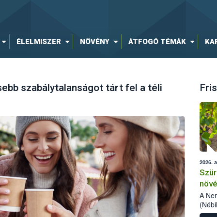
ÉLELMISZER
NÖVÉNY
ÁTFOGÓ TÉMÁK
KA
ebb szabálytalanságot tárt fel a téli
Fris
2026. 
Szür
növé
szől
A Nem
(Nébi
Klart