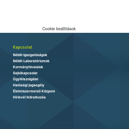
Cookie beállítások
Kapcsolat
Nébih Igazgatóságok
Nébih Laboratóriumok
Kormányhivatalok
Sajtókapcsolat
Ügyfélszolgálat
Hatósági jogsegély
Élelmiszermentő Központ
Hírlevél feliratkozás