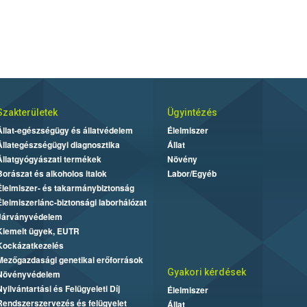
Szakterületek
Ügyintézés
Állat-egészségügy és állatvédelem
Élelmiszer
Állategészségügyi diagnosztika
Állat
Állatgyógyászati termékek
Növény
Borászat és alkoholos italok
Labor/Egyéb
Élelmiszer- és takarmánybiztonság
Élelmiszerlánc-biztonsági laborhálózat
Járványvédelem
Kiemelt ügyek, EUTR
Kockázatkezelés
Mezőgazdasági genetikai erőforrások
Gyakori kérdések
Növényvédelem
Nyilvántartási és Felügyeleti Díj
Élelmiszer
Rendszerszervezés és felügyelet
Állat