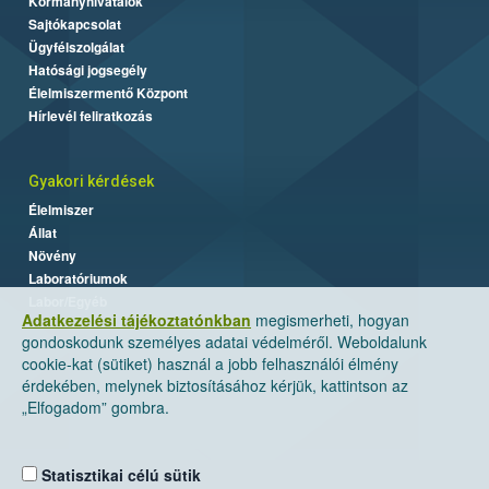
Kormányhivatalok
Sajtókapcsolat
Ügyfélszolgálat
Hatósági jogsegély
Élelmiszermentő Központ
Hírlevél feliratkozás
Gyakori kérdések
Élelmiszer
Állat
Növény
Laboratóriumok
Labor/Egyéb
Adatkezelési tájékoztatónkban
megismerheti, hogyan
gondoskodunk személyes adatai védelméről. Weboldalunk
cookie-kat (sütiket) használ a jobb felhasználói élmény
érdekében, melynek biztosításához kérjük, kattintson az
„Elfogadom” gombra.
Statisztikai célú sütik