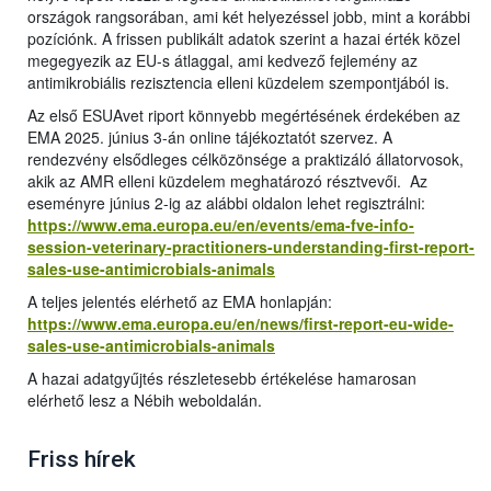
országok rangsorában, ami két helyezéssel jobb, mint a korábbi
pozíciónk. A frissen publikált adatok szerint a hazai érték közel
megegyezik az EU-s átlaggal, ami kedvező fejlemény az
antimikrobiális rezisztencia elleni küzdelem szempontjából is.
Az első ESUAvet riport könnyebb megértésének érdekében az
EMA 2025. június 3-án online tájékoztatót szervez. A
rendezvény elsődleges célközönsége a praktizáló állatorvosok,
akik az AMR elleni küzdelem meghatározó résztvevői. Az
eseményre június 2-ig az alábbi oldalon lehet regisztrálni:
https://www.ema.europa.eu/en/events/ema-fve-info-
session-veterinary-practitioners-understanding-first-report-
sales-use-antimicrobials-animals
A teljes jelentés elérhető az EMA honlapján:
https://www.ema.europa.eu/en/news/first-report-eu-wide-
sales-use-antimicrobials-animals
A hazai adatgyűjtés részletesebb értékelése hamarosan
elérhető lesz a Nébih weboldalán.
Friss hírek