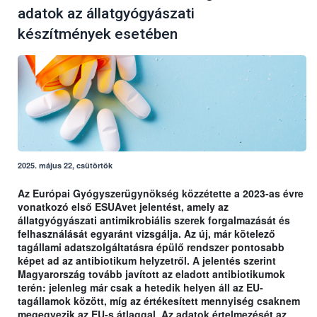
adatok az állatgyógyászati
készítmények esetében
2025. május 22, csütörtök
Az Európai Gyógyszerügynökség közzétette a 2023-as évre
vonatkozó első ESUAvet jelentést, amely az
állatgyógyászati antimikrobiális szerek forgalmazását és
felhasználását egyaránt vizsgálja. Az új, már kötelező
tagállami adatszolgáltatásra épülő rendszer pontosabb
képet ad az antibiotikum helyzetről. A jelentés szerint
Magyarország tovább javított az eladott antibiotikumok
terén: jelenleg már csak a hetedik helyen áll az EU-
tagállamok között, míg az értékesített mennyiség csaknem
megegyezik az EU-s átlaggal. Az adatok értelmezését az