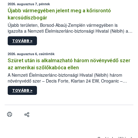
2026. augusztus 7, péntek
Újabb vármegyében jelent meg a kőrisrontó
karcsúdíszbogár
Újabb területen, Borsod-Abaúj-Zemplén vármegyében is
igazolta a Nemzeti Élelmiszerlánc-biztonsági Hivatal (Nébih) a
kőrisrontó karcsúdíszbogár (Agrilus planipennis) jelenlétét. A
TOVÁBB >
kártevőt nem csak színcsapdában találták meg, de már fertőzött
fában is azonosították. A növényvédelmi szakemberek folytatják
az intenzív felderítést, emellett az intézkedéseket a szlovák
2026. augusztus 6, csütörtök
hatósággal is összehangolják a terjedés megállítása érdekében.
Szüret után is alkalmazható három növényvédő szer
az amerikai szőlőkabóca ellen
A Nemzeti Élelmiszerlánc-biztonsági Hivatal (Nébih) három
növényvédő szer – Decis Forte, Klartan 24 EW, Oroganic –
engedélyokiratát módosította, így azok a szüretet követően,
TOVÁBB >
egészen a vesszőérettség (BBCH 91) stádiumáig
felhasználhatóak a szőlőben. A kiterjesztések célja, hogy a korai
érésű szőlőkben is legyen lehetőség a károsító elleni további
védekezésre. Az Oroganic készítmény kis kiszerelésben kiskerti
felhasználók számára is elérhető és ökológiai termesztésben is
engedélyezett.