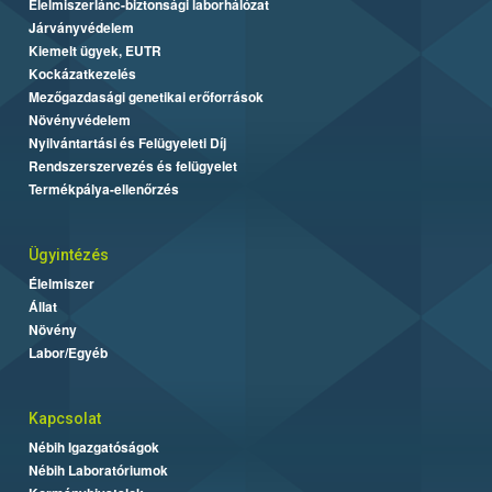
Élelmiszerlánc-biztonsági laborhálózat
Járványvédelem
Kiemelt ügyek, EUTR
Kockázatkezelés
Mezőgazdasági genetikai erőforrások
Növényvédelem
Nyilvántartási és Felügyeleti Díj
Rendszerszervezés és felügyelet
Termékpálya-ellenőrzés
Ügyintézés
Élelmiszer
Állat
Növény
Labor/Egyéb
Kapcsolat
Nébih Igazgatóságok
Nébih Laboratóriumok