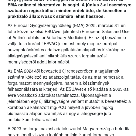
EMA online tájékoztatóval is segíti. A június 3-ai eseményre
szabadon regisztrálhat minden érdeklődő, de kiemelten a
praktizáló állatorvosok számára lehet hasznos.
Az Európai Gyógyszerügynökség (EMA) 2025. március 31-én
tette közzé az első ESUAvet jelentést (European Sales and Use
of Antimicrobials for Veterinary Medicine). Ez az új beszámoló
váltja fel a korábbi ESVAC jelentést, mely még az európai
országok önkéntes adatszolgáltatásán alapult és kizárólag az
állatgyógyászati antimikrobiális szerek forgalmazási
mennyiségéről adott információt.
Az EMA 2024-től bevezetett új rendszerében a tagállamok
számára kötelező az adatszolgáltatás, és az már nemcsak a
forgalmazott mennyiségekre, hanem a készítmények
felhasználására is kiterjed. Az ESUAvet első kiadása a 2023-as
évre vonatkozó adatokat tartalmazza. Újdonságként a
jelentésben egy új állategységre vetített mutatót is bevezettek: a
korábban alkalmazott mg/PCU helyett a jövőben mg/kg
biomassza alapon számítják az egy állategységre jutó
antibiotikum-felhasználást.
A 2023-as forgalmazási adatok szerint Magyarország a hetedik
helyre lépett vissza a legtöbb antibiotikumot forgalmazó