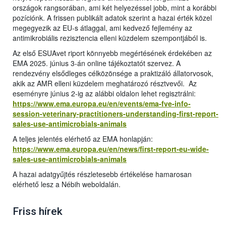
országok rangsorában, ami két helyezéssel jobb, mint a korábbi
pozíciónk. A frissen publikált adatok szerint a hazai érték közel
megegyezik az EU-s átlaggal, ami kedvező fejlemény az
antimikrobiális rezisztencia elleni küzdelem szempontjából is.
Az első ESUAvet riport könnyebb megértésének érdekében az
EMA 2025. június 3-án online tájékoztatót szervez. A
rendezvény elsődleges célközönsége a praktizáló állatorvosok,
akik az AMR elleni küzdelem meghatározó résztvevői. Az
eseményre június 2-ig az alábbi oldalon lehet regisztrálni:
https://www.ema.europa.eu/en/events/ema-fve-info-
session-veterinary-practitioners-understanding-first-report-
sales-use-antimicrobials-animals
A teljes jelentés elérhető az EMA honlapján:
https://www.ema.europa.eu/en/news/first-report-eu-wide-
sales-use-antimicrobials-animals
A hazai adatgyűjtés részletesebb értékelése hamarosan
elérhető lesz a Nébih weboldalán.
Friss hírek