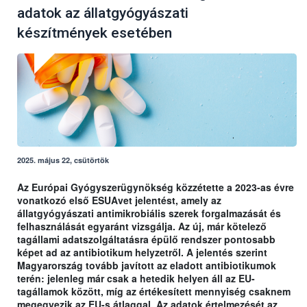
adatok az állatgyógyászati
készítmények esetében
2025. május 22, csütörtök
Az Európai Gyógyszerügynökség közzétette a 2023-as évre
vonatkozó első ESUAvet jelentést, amely az
állatgyógyászati antimikrobiális szerek forgalmazását és
felhasználását egyaránt vizsgálja. Az új, már kötelező
tagállami adatszolgáltatásra épülő rendszer pontosabb
képet ad az antibiotikum helyzetről. A jelentés szerint
Magyarország tovább javított az eladott antibiotikumok
terén: jelenleg már csak a hetedik helyen áll az EU-
tagállamok között, míg az értékesített mennyiség csaknem
megegyezik az EU-s átlaggal. Az adatok értelmezését az