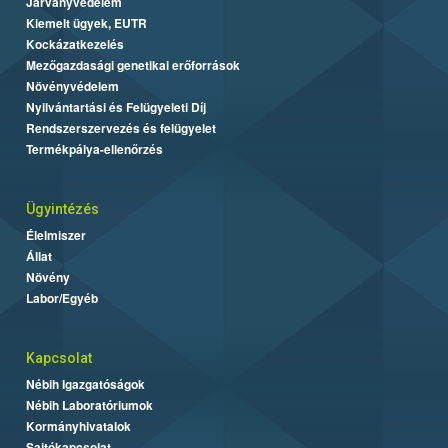
Járványvédelem
Kiemelt ügyek, EUTR
Kockázatkezelés
Mezőgazdasági genetikai erőforrások
Növényvédelem
Nyilvántartási és Felügyeleti Díj
Rendszerszervezés és felügyelet
Termékpálya-ellenőrzés
Ügyintézés
Élelmiszer
Állat
Növény
Labor/Egyéb
Kapcsolat
Nébih Igazgatóságok
Nébih Laboratóriumok
Kormányhivatalok
Sajtókapcsolat