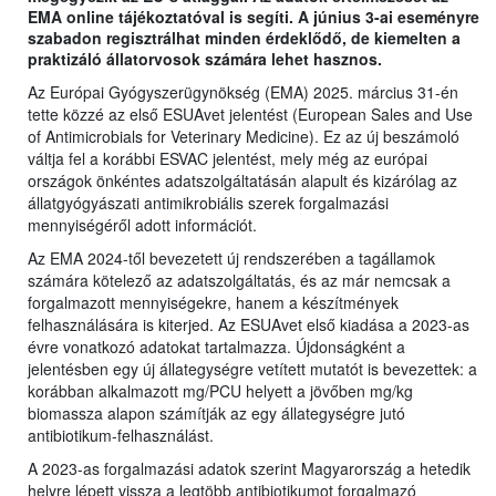
EMA online tájékoztatóval is segíti. A június 3-ai eseményre
szabadon regisztrálhat minden érdeklődő, de kiemelten a
praktizáló állatorvosok számára lehet hasznos.
Az Európai Gyógyszerügynökség (EMA) 2025. március 31-én
tette közzé az első ESUAvet jelentést (European Sales and Use
of Antimicrobials for Veterinary Medicine). Ez az új beszámoló
váltja fel a korábbi ESVAC jelentést, mely még az európai
országok önkéntes adatszolgáltatásán alapult és kizárólag az
állatgyógyászati antimikrobiális szerek forgalmazási
mennyiségéről adott információt.
Az EMA 2024-től bevezetett új rendszerében a tagállamok
számára kötelező az adatszolgáltatás, és az már nemcsak a
forgalmazott mennyiségekre, hanem a készítmények
felhasználására is kiterjed. Az ESUAvet első kiadása a 2023-as
évre vonatkozó adatokat tartalmazza. Újdonságként a
jelentésben egy új állategységre vetített mutatót is bevezettek: a
korábban alkalmazott mg/PCU helyett a jövőben mg/kg
biomassza alapon számítják az egy állategységre jutó
antibiotikum-felhasználást.
A 2023-as forgalmazási adatok szerint Magyarország a hetedik
helyre lépett vissza a legtöbb antibiotikumot forgalmazó