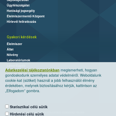
Ügyfélszolgálat
Hatósági jogsegély
Élelmiszermentő Központ
Hírlevél feliratkozás
Gyakori kérdések
Élelmiszer
Állat
Növény
Laboratóriumok
Labor/Egyéb
Adatkezelési tájékoztatónkban
megismerheti, hogyan
gondoskodunk személyes adatai védelméről. Weboldalunk
cookie-kat (sütiket) használ a jobb felhasználói élmény
érdekében, melynek biztosításához kérjük, kattintson az
„Elfogadom” gombra.
Statisztikai célú sütik
Nemzeti Élelmiszerlánc-biztonsági Hivatal
Hirdetési célú sütik