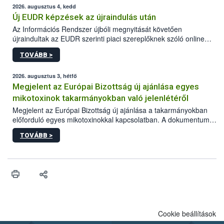
2026. augusztus 4, kedd
Új EUDR képzések az újraindulás után
Az Információs Rendszer újbóli megnyitását követően
újraindultak az EUDR szerinti piaci szereplőknek szóló online
képzések.
TOVÁBB >
2026. augusztus 3, hétfő
Megjelent az Európai Bizottság új ajánlása egyes
mikotoxinok takarmányokban való jelenlétéről
Megjelent az Európai Bizottság új ajánlása a takarmányokban
előforduló egyes mikotoxinokkal kapcsolatban. A dokumentum
2027-től új irányértékek alkalmazását írja elő, és a jelenleg
TOVÁBB >
hatályos uniós ajánlások helyébe lép.
Cookie beállítások