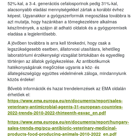
52%-kal, a 3-4. generációs cefalosporinok pedig 31%-kal,
alacsonyabb eladási mennyiségekkel zártak a korábbi évhez
képest. Ugyanakkor a gyógyszerformák megoszlása továbbra is
azt mutatja, hogy hazánkban a tömegkezelésre alkalmas
készítmények, a szájon át adható oldatok és a gyógypremixek
eladása a legjelentősebb.
A jövőben továbbra is arra kell törekedni, hogy csak a
legszükségesebb esetben, állatorvosi utasításra, lehetőleg
laboratóriumi érzékenységi vizsgálat birtokában és egyedileg
történjen az állatok gyógykezelése. Az antibiotikumok
hatékonyságának megőrzése ugyanis a köz- és
állategészségügy együttes védelmének záloga, mindannyiunk
közös érdeke!
Bővebb információk és hazai trendelemzések az EMA oldalán
érhetőek el:
https://www.ema.europa.eu/en/documents/report/sales-
veterinary-antimicrobial-agents-31-european-countries-
2022-trends-2010-2022-thirteenth-esvac_en.pdf
https://www.ema.europa.eu/en/documents/report/hungary-
sales-trends-mg/pcu-antibiotic-veterinary-medicinal-
products-food-producing-animals-2010-2022_en.pdf