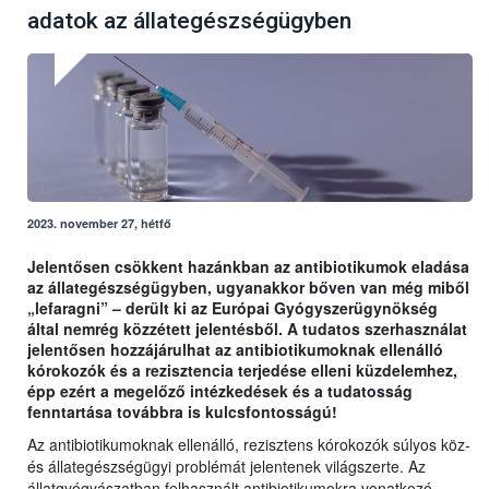
adatok az állategészségügyben
2023. november 27, hétfő
Jelentősen csökkent hazánkban az antibiotikumok eladása
az állategészségügyben, ugyanakkor bőven van még miből
„lefaragni” – derült ki az Európai Gyógyszerügynökség
által nemrég közzétett jelentésből. A tudatos szerhasználat
jelentősen hozzájárulhat az antibiotikumoknak ellenálló
kórokozók és a rezisztencia terjedése elleni küzdelemhez,
épp ezért a megelőző intézkedések és a tudatosság
fenntartása továbbra is kulcsfontosságú!
Az antibiotikumoknak ellenálló, rezisztens kórokozók súlyos köz-
és állategészségügyi problémát jelentenek világszerte. Az
állatgyógyászatban felhasznált antibiotikumokra vonatkozó