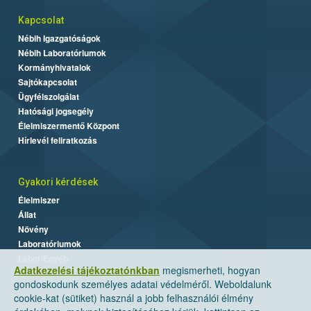
Kapcsolat
Nébih Igazgatóságok
Nébih Laboratóriumok
Kormányhivatalok
Sajtókapcsolat
Ügyfélszolgálat
Hatósági jogsegély
Élelmiszermentő Központ
Hírlevél feliratkozás
Gyakori kérdések
Élelmiszer
Állat
Növény
Laboratóriumok
Labor/Egyéb
Adatkezelési tájékoztatónkban
megismerheti, hogyan
gondoskodunk személyes adatai védelméről. Weboldalunk
cookie-kat (sütiket) használ a jobb felhasználói élmény