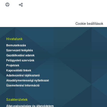
maradékok szakszerű tárolása. A Nemzeti Élelmiszerlánc-
biztonsági Hivatal (Nébih) Oktatási Programja összegyűjtötte a
biztonságos grillezés legfontosabb tudnivalóit.
Cookie beállítások
Hivatalunk
Bemutatkozás
Szervezeti felépítés
Gazdálkodási adatok
Felügyeleti szervünk
Projektek
Kapcsolódó linkek
Adatkezelési tájékoztató
Akadálymentességi nyilatkozat
Üzemeltetési információ
Szakterületek
Állat-egészségügy és állatvédelem