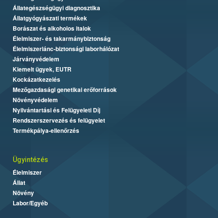
Állategészségügyi diagnosztika
Állatgyógyászati termékek
Borászat és alkoholos italok
Élelmiszer- és takarmánybiztonság
Élelmiszerlánc-biztonsági laborhálózat
Járványvédelem
Kiemelt ügyek, EUTR
Kockázatkezelés
Mezőgazdasági genetikai erőforrások
Növényvédelem
Nyilvántartási és Felügyeleti Díj
Rendszerszervezés és felügyelet
Termékpálya-ellenőrzés
Ügyintézés
Élelmiszer
Állat
Növény
Labor/Egyéb