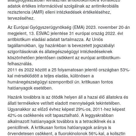
adatok értékes információval szolgálnak az antimikrobiális
rezisztencia (AMR) elleni intézkedések értékeléséhez,
tervezéséhez.
Az Európai Gyógyszerügynökség (EMA) 2023. november 20-án
megjelent, 13. ESVAC jelentése 31 európai ország 2022. évi
antibiotikum eladási adatait tartalmazza. Az Uniós
tagállamokban, így hazánkban is bevezetett jogszabályi
szigorításoknak és állategészségügyi intézkedéseknek
köszönhetően jelentősen csökkent az európai antibiotikum-
felhasználás.
2011 és 2022 között a 25 folyamatosan jelentő országban 53%-
kal mérséklődött a teljes eladás, különösen a
humánegészségügyi szempontból ún. kritikusan fontos
hatóanyagok esetében.
Hazánk továbbra is az ötödik helyen áll a hazai élő állatokra és
állati termékekre vetített eladott mennyiségek tekintetében.
Ugyanakkor az előző évhez képest 29%-os, 2011-hez képest
42%-os csökkenés volt tapasztalható. A leggyakrabban
alkalmazott hatóanyagok továbbra is a tetraciklinek és a
penicillinek. A kritikusan fontos hatóanyagok aránya is
örvendetesen csökkent, a fluorokinolonok 56%-kal, a kolisztin