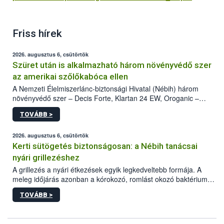
Friss hírek
2026. augusztus 6, csütörtök
Szüret után is alkalmazható három növényvédő szer
az amerikai szőlőkabóca ellen
A Nemzeti Élelmiszerlánc-biztonsági Hivatal (Nébih) három
növényvédő szer – Decis Forte, Klartan 24 EW, Oroganic –
engedélyokiratát módosította, így azok a szüretet követően,
TOVÁBB >
egészen a vesszőérettség (BBCH 91) stádiumáig
felhasználhatóak a szőlőben. A kiterjesztések célja, hogy a korai
érésű szőlőkben is legyen lehetőség a károsító elleni további
2026. augusztus 6, csütörtök
védekezésre. Az Oroganic készítmény kis kiszerelésben kiskerti
Kerti sütögetés biztonságosan: a Nébih tanácsai
felhasználók számára is elérhető és ökológiai termesztésben is
nyári grillezéshez
engedélyezett.
A grillezés a nyári étkezések egyik legkedveltebb formája. A
meleg időjárás azonban a kórokozó, romlást okozó baktériumok
gyorsabb szaporodásának is kedvez. A szabadtéri sütögetés
TOVÁBB >
ezért nem csupán a megfelelő sütési technikáról szól: legalább
ilyen fontos az alapanyagok biztonságos kezelése, az alapvető
higiéniai szabályok betartása, a megfelelő hőkezelés, valamint a