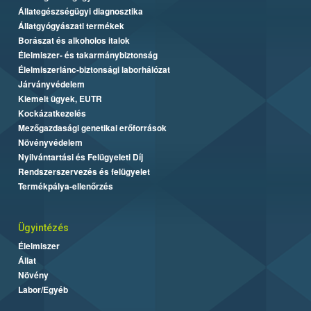
Állategészségügyi diagnosztika
Állatgyógyászati termékek
Borászat és alkoholos italok
Élelmiszer- és takarmánybiztonság
Élelmiszerlánc-biztonsági laborhálózat
Járványvédelem
Kiemelt ügyek, EUTR
Kockázatkezelés
Mezőgazdasági genetikai erőforrások
Növényvédelem
Nyilvántartási és Felügyeleti Díj
Rendszerszervezés és felügyelet
Termékpálya-ellenőrzés
Ügyintézés
Élelmiszer
Állat
Növény
Labor/Egyéb