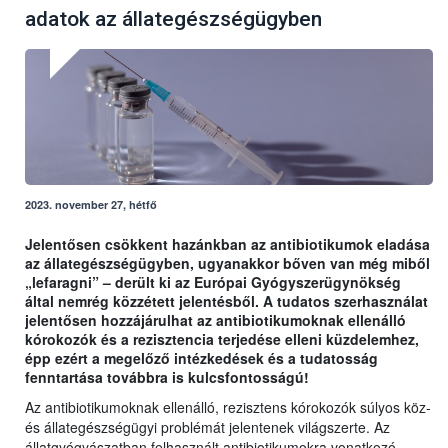
adatok az állategészségügyben
2023. november 27, hétfő
Jelentősen csökkent hazánkban az antibiotikumok eladása
az állategészségügyben, ugyanakkor bőven van még miből
„lefaragni” – derült ki az Európai Gyógyszerügynökség
által nemrég közzétett jelentésből. A tudatos szerhasználat
jelentősen hozzájárulhat az antibiotikumoknak ellenálló
kórokozók és a rezisztencia terjedése elleni küzdelemhez,
épp ezért a megelőző intézkedések és a tudatosság
fenntartása továbbra is kulcsfontosságú!
Az antibiotikumoknak ellenálló, rezisztens kórokozók súlyos köz-
és állategészségügyi problémát jelentenek világszerte. Az
állatgyógyászatban felhasznált antibiotikumokra vonatkozó