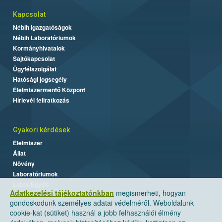
Kapcsolat
Nébih Igazgatóságok
Nébih Laboratóriumok
Kormányhivatalok
Sajtókapcsolat
Ügyfélszolgálat
Hatósági jogsegély
Élelmiszermentő Központ
Hírlevél feliratkozás
Gyakori kérdések
Élelmiszer
Állat
Növény
Laboratóriumok
Labor/Egyéb
Adatkezelési tájékoztatónkban
megismerheti, hogyan
gondoskodunk személyes adatai védelméről. Weboldalunk
cookie-kat (sütiket) használ a jobb felhasználói élmény