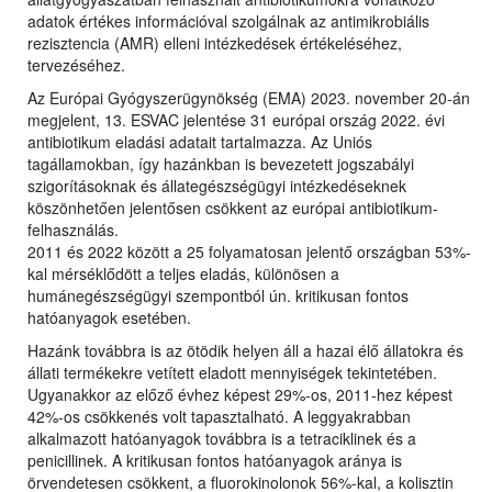
adatok értékes információval szolgálnak az antimikrobiális
rezisztencia (AMR) elleni intézkedések értékeléséhez,
tervezéséhez.
Az Európai Gyógyszerügynökség (EMA) 2023. november 20-án
megjelent, 13. ESVAC jelentése 31 európai ország 2022. évi
antibiotikum eladási adatait tartalmazza. Az Uniós
tagállamokban, így hazánkban is bevezetett jogszabályi
szigorításoknak és állategészségügyi intézkedéseknek
köszönhetően jelentősen csökkent az európai antibiotikum-
felhasználás.
2011 és 2022 között a 25 folyamatosan jelentő országban 53%-
kal mérséklődött a teljes eladás, különösen a
humánegészségügyi szempontból ún. kritikusan fontos
hatóanyagok esetében.
Hazánk továbbra is az ötödik helyen áll a hazai élő állatokra és
állati termékekre vetített eladott mennyiségek tekintetében.
Ugyanakkor az előző évhez képest 29%-os, 2011-hez képest
42%-os csökkenés volt tapasztalható. A leggyakrabban
alkalmazott hatóanyagok továbbra is a tetraciklinek és a
penicillinek. A kritikusan fontos hatóanyagok aránya is
örvendetesen csökkent, a fluorokinolonok 56%-kal, a kolisztin