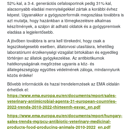
52%-kal, a 3-4. generációs cefalosporinok pedig 31%-kal,
alacsonyabb eladási mennyiségekkel zártak a korábbi évhez
képest. Ugyanakkor a gyógyszerformák megoszlása továbbra is
azt mutatja, hogy hazánkban a tömegkezelésre alkalmas
készítmények, a szájon át adható oldatok és a gyógypremixek
eladása a legjelentősebb.
A jövőben továbbra is arra kell törekedni, hogy csak a
legszükségesebb esetben, állatorvosi utasításra, lehetőleg
laboratóriumi érzékenységi vizsgálat birtokában és egyedileg
történjen az állatok gyógykezelése. Az antibiotikumok
hatékonyságának megőrzése ugyanis a köz- és
állategészségügy együttes védelmének záloga, mindannyiunk
közös érdeke!
Bővebb információk és hazai trendelemzések az EMA oldalán
érhetőek el:
https://www.ema.europa.eu/en/documents/report/sales-
veterinary-antimicrobial-agents-31-european-countries-
2022-trends-2010-2022-thirteenth-esvac_en.pdf
https://www.ema.europa.eu/en/documents/report/hungary-
sales-trends-mg/pcu-antibiotic-veterinary-medicinal-
products-food-producing-animals-2010-2022_en.pdf