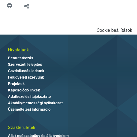
védekezésre. Az Oroganic készítmény kis kiszerelésben kiskerti
felhasználók számára is elérhető és ökológiai termesztésben is
engedélyezett.
Cookie beállítások
Hivatalunk
Bemutatkozás
Szervezeti felépítés
Gazdálkodási adatok
Felügyeleti szervünk
Projektek
Kapcsolódó linkek
Adatkezelési tájékoztató
Akadálymentességi nyilatkozat
Üzemeltetési információ
Szakterületek
Állat-egészségügy és állatvédelem