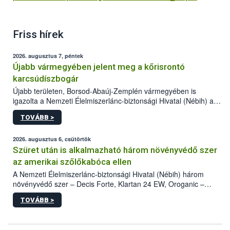
Friss hírek
2026. augusztus 7, péntek
Újabb vármegyében jelent meg a kőrisrontó
karcsúdíszbogár
Újabb területen, Borsod-Abaúj-Zemplén vármegyében is
igazolta a Nemzeti Élelmiszerlánc-biztonsági Hivatal (Nébih) a
kőrisrontó karcsúdíszbogár (Agrilus planipennis) jelenlétét. A
TOVÁBB >
kártevőt nem csak színcsapdában találták meg, de már fertőzött
fában is azonosították. A növényvédelmi szakemberek folytatják
az intenzív felderítést, emellett az intézkedéseket a szlovák
2026. augusztus 6, csütörtök
hatósággal is összehangolják a terjedés megállítása érdekében.
Szüret után is alkalmazható három növényvédő szer
az amerikai szőlőkabóca ellen
A Nemzeti Élelmiszerlánc-biztonsági Hivatal (Nébih) három
növényvédő szer – Decis Forte, Klartan 24 EW, Oroganic –
engedélyokiratát módosította, így azok a szüretet követően,
TOVÁBB >
egészen a vesszőérettség (BBCH 91) stádiumáig
felhasználhatóak a szőlőben. A kiterjesztések célja, hogy a korai
érésű szőlőkben is legyen lehetőség a károsító elleni további