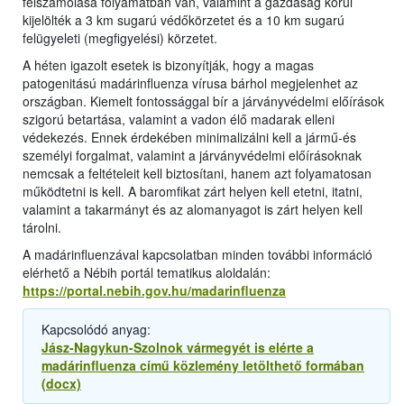
felszámolása folyamatban van, valamint a gazdaság körül
kijelölték a 3 km sugarú védőkörzetet és a 10 km sugarú
felügyeleti (megfigyelési) körzetet.
A héten igazolt esetek is bizonyítják, hogy a magas
patogenitású madárinfluenza vírusa bárhol megjelenhet az
országban. Kiemelt fontossággal bír a járványvédelmi előírások
szigorú betartása, valamint a vadon élő madarak elleni
védekezés. Ennek érdekében minimalizálni kell a jármű-és
személyi forgalmat, valamint a járványvédelmi előírásoknak
nemcsak a feltételeit kell biztosítani, hanem azt folyamatosan
működtetni is kell. A baromfikat zárt helyen kell etetni, itatni,
valamint a takarmányt és az alomanyagot is zárt helyen kell
tárolni.
A madárinfluenzával kapcsolatban minden további információ
elérhető a Nébih portál tematikus aloldalán:
https://portal.nebih.gov.hu/madarinfluenza
Kapcsolódó anyag:
Jász-Nagykun-Szolnok vármegyét is elérte a
madárinfluenza című közlemény letölthető formában
(docx)