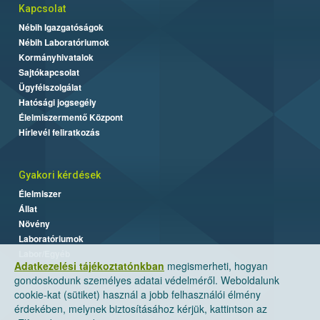
Kapcsolat
Nébih Igazgatóságok
Nébih Laboratóriumok
Kormányhivatalok
Sajtókapcsolat
Ügyfélszolgálat
Hatósági jogsegély
Élelmiszermentő Központ
Hírlevél feliratkozás
Gyakori kérdések
Élelmiszer
Állat
Növény
Laboratóriumok
Labor/Egyéb
Adatkezelési tájékoztatónkban
megismerheti, hogyan
gondoskodunk személyes adatai védelméről. Weboldalunk
cookie-kat (sütiket) használ a jobb felhasználói élmény
érdekében, melynek biztosításához kérjük, kattintson az