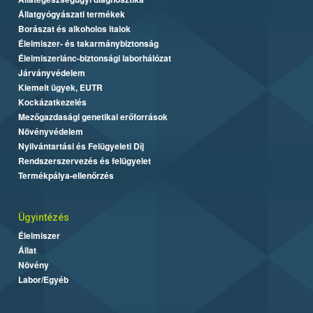
Állatgyógyászati termékek
Borászat és alkoholos italok
Élelmiszer- és takarmánybiztonság
Élelmiszerlánc-biztonsági laborhálózat
Járványvédelem
Kiemelt ügyek, EUTR
Kockázatkezelés
Mezőgazdasági genetikai erőforrások
Növényvédelem
Nyilvántartási és Felügyeleti Díj
Rendszerszervezés és felügyelet
Termékpálya-ellenőrzés
Ügyintézés
Élelmiszer
Állat
Növény
Labor/Egyéb