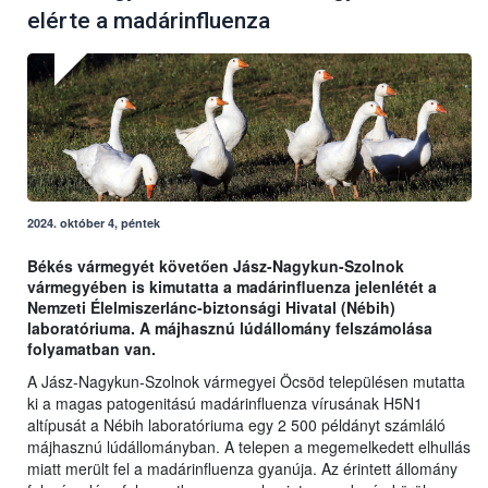
elérte a madárinfluenza
2024. október 4, péntek
Békés vármegyét követően Jász-Nagykun-Szolnok
vármegyében is kimutatta a madárinfluenza jelenlétét a
Nemzeti Élelmiszerlánc-biztonsági Hivatal (Nébih)
laboratóriuma. A májhasznú lúdállomány felszámolása
folyamatban van.
A Jász-Nagykun-Szolnok vármegyei Öcsöd településen mutatta
ki a magas patogenitású madárinfluenza vírusának H5N1
altípusát a Nébih laboratóriuma egy 2 500 példányt számláló
májhasznú lúdállományban. A telepen a megemelkedett elhullás
miatt merült fel a madárinfluenza gyanúja. Az érintett állomány