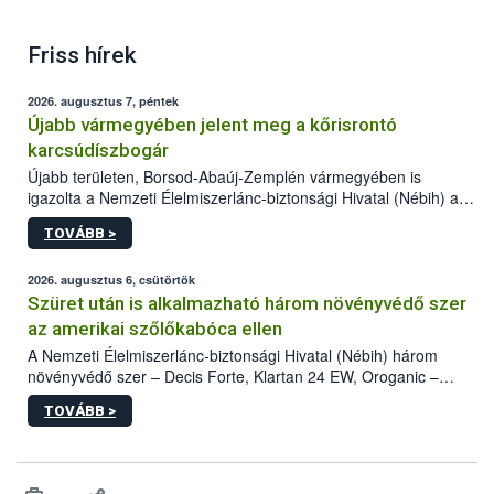
Friss hírek
2026. augusztus 7, péntek
Újabb vármegyében jelent meg a kőrisrontó
karcsúdíszbogár
Újabb területen, Borsod-Abaúj-Zemplén vármegyében is
igazolta a Nemzeti Élelmiszerlánc-biztonsági Hivatal (Nébih) a
kőrisrontó karcsúdíszbogár (Agrilus planipennis) jelenlétét. A
TOVÁBB >
kártevőt nem csak színcsapdában találták meg, de már fertőzött
fában is azonosították. A növényvédelmi szakemberek folytatják
az intenzív felderítést, emellett az intézkedéseket a szlovák
2026. augusztus 6, csütörtök
hatósággal is összehangolják a terjedés megállítása érdekében.
Szüret után is alkalmazható három növényvédő szer
az amerikai szőlőkabóca ellen
A Nemzeti Élelmiszerlánc-biztonsági Hivatal (Nébih) három
növényvédő szer – Decis Forte, Klartan 24 EW, Oroganic –
engedélyokiratát módosította, így azok a szüretet követően,
TOVÁBB >
egészen a vesszőérettség (BBCH 91) stádiumáig
felhasználhatóak a szőlőben. A kiterjesztések célja, hogy a korai
érésű szőlőkben is legyen lehetőség a károsító elleni további
védekezésre. Az Oroganic készítmény kis kiszerelésben kiskerti