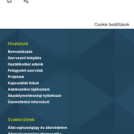
felhasználók számára is elérhető és ökológiai termesztésben is
engedélyezett.
Cookie beállítások
Hivatalunk
Bemutatkozás
Szervezeti felépítés
Gazdálkodási adatok
Felügyeleti szervünk
Projektek
Kapcsolódó linkek
Adatkezelési tájékoztató
Akadálymentességi nyilatkozat
Üzemeltetési információ
Szakterületek
Állat-egészségügy és állatvédelem
Állategészségügyi diagnosztika