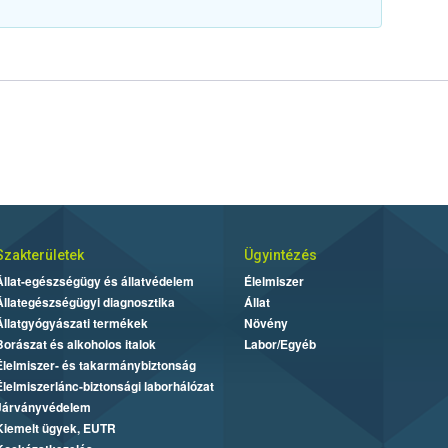
Szakterületek
Ügyintézés
Állat-egészségügy és állatvédelem
Élelmiszer
Állategészségügyi diagnosztika
Állat
Állatgyógyászati termékek
Növény
Borászat és alkoholos italok
Labor/Egyéb
Élelmiszer- és takarmánybiztonság
Élelmiszerlánc-biztonsági laborhálózat
Járványvédelem
Kiemelt ügyek, EUTR