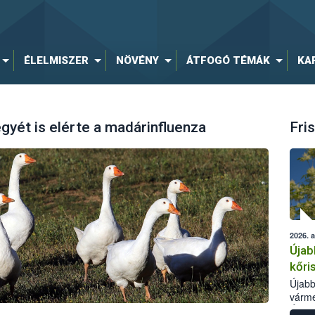
ÉLELMISZER
NÖVÉNY
ÁTFOGÓ TÉMÁK
KA
yét is elérte a madárinfluenza
Fris
2026. 
Újab
kőri
Újabb
várme
Élelm