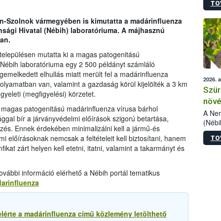
TO
kőris
jelen
-Szolnok vármegyében is kimutatta a madárinfluenza
talál
onsági Hivatal (Nébih) laboratóriuma. A májhasznú
azono
an.
folyta
intéz
elepülésen mutatta ki a magas patogenitású
össze
 Nébih laboratóriuma egy 2 500 példányt számláló
érdek
melkedett elhullás miatt merült fel a madárinfluenza
2026. 
folyamatban van, valamint a gazdaság körül kijelölték a 3 km
Szür
yeleti (megfigyelési) körzetet.
növé
 a magas patogenitású madárinfluenza vírusa bárhol
szől
A Nem
gal bír a járványvédelmi előírások szigorú betartása,
(Nébi
zés. Ennek érdekében minimalizálni kell a jármű-és
Klart
i előírásoknak nemcsak a feltételeit kell biztosítani, hanem
TO
módos
ikat zárt helyen kell etetni, itatni, valamint a takarmányt és
egész
felha
célja
vábbi információ elérhető a Nébih portál tematikus
lehet
darinfluenza
Az Or
felha
terme
lérte a madárinfluenza című közlemény letölthető