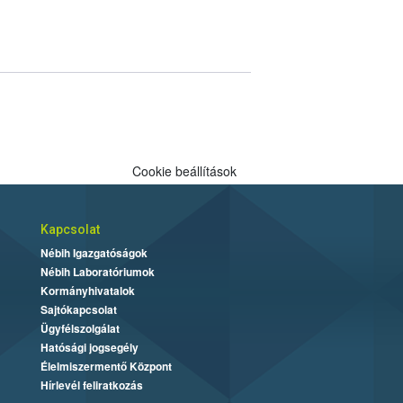
Cookie beállítások
Kapcsolat
Nébih Igazgatóságok
Nébih Laboratóriumok
Kormányhivatalok
Sajtókapcsolat
Ügyfélszolgálat
Hatósági jogsegély
Élelmiszermentő Központ
Hírlevél feliratkozás