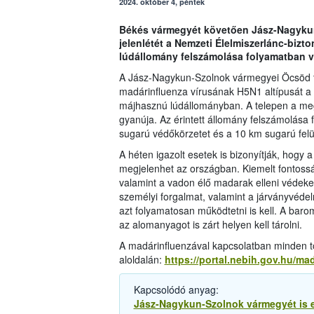
2024. október 4, péntek
Békés vármegyét követően Jász-Nagykun
jelenlétét a Nemzeti Élelmiszerlánc-bizt
lúdállomány felszámolása folyamatban v
A Jász-Nagykun-Szolnok vármegyei Öcsöd t
madárinfluenza vírusának H5N1 altípusát a
májhasznú lúdállományban. A telepen a mege
gyanúja. Az érintett állomány felszámolása 
sugarú védőkörzetet és a 10 km sugarú felüg
A héten igazolt esetek is bizonyítják, hogy
megjelenhet az országban. Kiemelt fontosság
valamint a vadon élő madarak elleni védeke
személyi forgalmat, valamint a járványvédelm
azt folyamatosan működtetni is kell. A baromf
az alomanyagot is zárt helyen kell tárolni.
A madárinfluenzával kapcsolatban minden to
aloldalán:
https://portal.nebih.gov.hu/ma
Kapcsolódó anyag:
Jász-Nagykun-Szolnok vármegyét is e