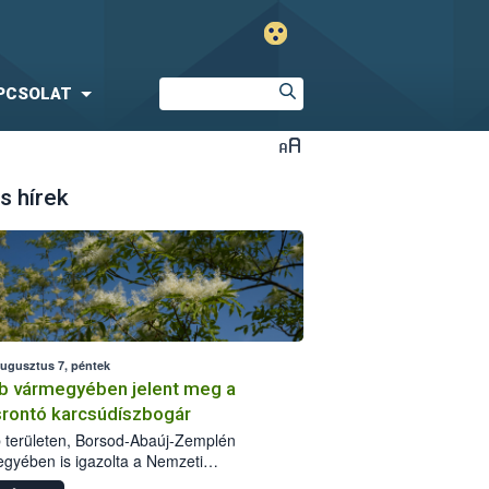
PCSOLAT
s hírek
augusztus 7, péntek
b vármegyében jelent meg a
srontó karcsúdíszbogár
 területen, Borsod-Abaúj-Zemplén
gyében is igazolta a Nemzeti
iszerlánc-biztonsági Hivatal (Nébih) a