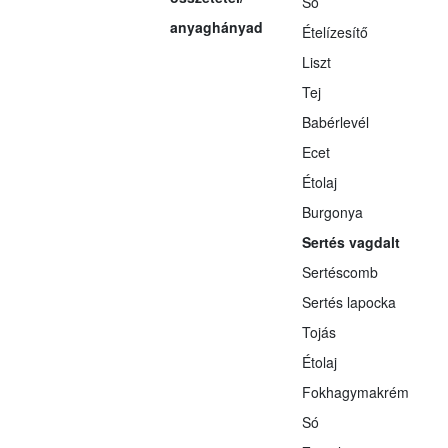
Só
anyaghányad
Ételízesítő
Liszt
Tej
Babérlevél
Ecet
Étolaj
Burgonya
Sertés vagdalt
Sertéscomb
Sertés lapocka
Tojás
Étolaj
Fokhagymakrém
Só