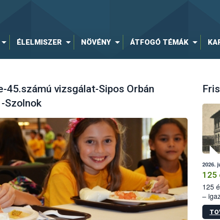
ÉLELMISZER
NÖVÉNY
ÁTFOGÓ TÉMÁK
KA
-45.számú vizsgálat-Sipos Orbán
Fris
 -Szolnok
2026. j
125 
125 é
– iga
állam
TO
15. sz