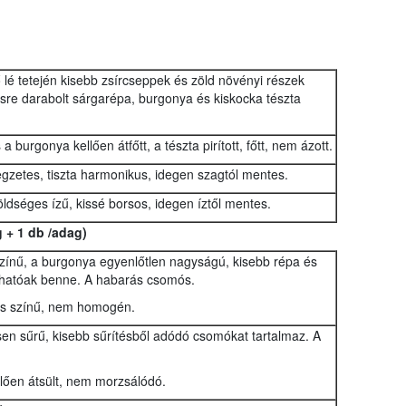
 lé tetején kisebb zsírcseppek és zöld növényi részek
esre darabolt sárgarépa, burgonya és kiskocka tészta
a burgonya kellően átfőtt, a tészta pirított, főtt, nem ázott.
legzetes, tiszta harmonikus, idegen szagtól mentes.
ldséges ízű, kissé borsos, idegen íztől mentes.
 + 1 db /adag)
színű, a burgonya egyenlőtlen nagyságú, kisebb répa és
thatóak benne. A habarás csomós.
ás színű, nem homogén.
esen sűrű, kisebb sűrítésből adódó csomókat tartalmaz. A
llően átsült, nem morzsálódó.