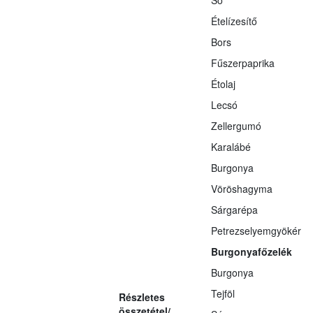
Só
Ételízesítő
Bors
Fűszerpaprika
Étolaj
Lecsó
Zellergumó
Karalábé
Burgonya
Vöröshagyma
Sárgarépa
Petrezselyemgyökér
Burgonyafőzelék
Burgonya
Tejföl
Részletes
összetétel/