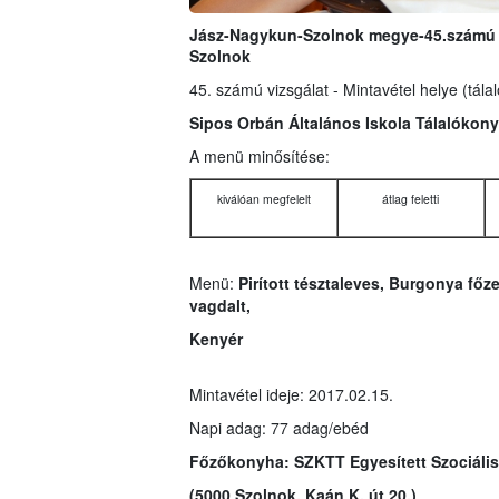
Jász-Nagykun-Szolnok megye-45.számú vi
Szolnok
45. számú vizsgálat - Mintavétel helye (tála
Sipos Orbán Általános Iskola Tálalókony
A menü minősítése:
kiválóan megfelelt
átlag feletti
Menü:
Pirított tésztaleves, Burgonya főze
vagdalt,
Kenyér
Mintavétel ideje: 2017.02.15.
Napi adag: 77 adag/ebéd
Főzőkonyha:
SZKTT Egyesített Szociáli
(5000 Szolnok, Kaán K. út 20.)