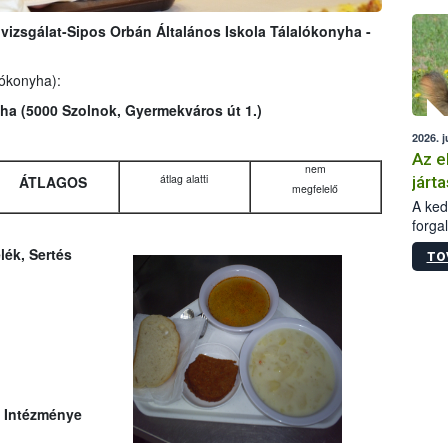
épüle
zsgálat-Sipos Orbán Általános Iskola Tálalókonyha -
lókonyha):
ha (5000 Szolnok, Gyermekváros út 1.)
2026. j
Az e
nem
átlag alatti
járta
ÁTLAGOS
megfelelő
A kedv
forga
Korm.
lék, Sertés
TO
sérül
felme
veszé
Ezen 
vonni
jártas
s Intézménye