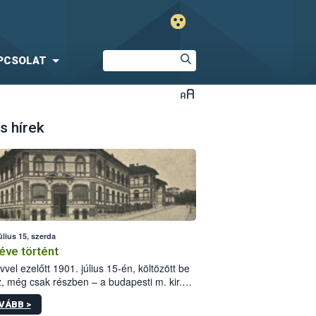
PCSOLAT
s hírek
úlius 15, szerda
éve történt
vvel ezelőtt 1901. július 15-én, költözött be
z, még csak részben – a budapesti m. kir.
i vetőmagvizsgáló állomás a Kis Rókus utca
VÁBB >
ám alatti, Czigler Győző által tervezett új