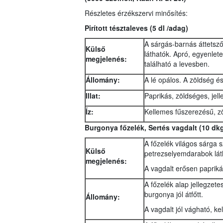
Részletes érzékszervi minősítés:
Pirított tésztaleves
(5 dl /adag)
A sárgás-barnás áttetsző
Külső
láthatók. Apró, egyenlet
megjelenés:
található a levesben.
Állomány:
A lé opálos. A zöldség és 
Illat:
Paprikás, zöldséges, jel
Íz:
Kellemes fűszerezésű, zö
Burgonya főzelék, Sertés vagdalt (10 dkg
A főzelék világos sárga 
Külső
petrezselyemdarabok lá
megjelenés:
A vagdalt erősen paprik
A főzelék alap jellegzet
burgonya jól átfőtt.
Állomány:
A vagdalt jól vágható, ke