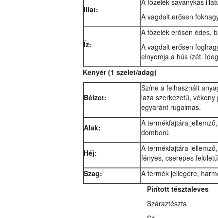
A főzelék savanykás illat
Illat:
A vagdalt erősen fokhagy
A főzelék erősen édes, ba
Íz:
A vagdalt erősen foghag
elnyomja a hús ízét. Ide
Kenyér (1 szelet/adag)
Színe a felhasznált any
Bélzet:
laza szerkezetű, vékony 
egyaránt rugalmas.
A termékfajtára jellemző
Alak:
domború.
A termékfajtára jellemző,
Héj:
fényes, cserepes felületű
Szag:
A termék jellegére, har
Pirított tésztaleves
Száraztészta