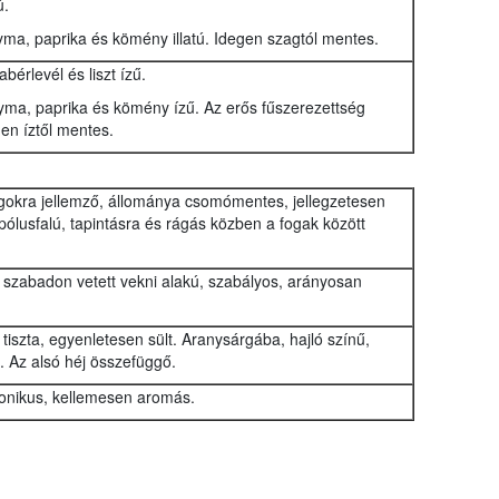
ú.
ma, paprika és kömény illatú. Idegen szagtól mentes.
bérlevél és liszt ízű.
yma, paprika és kömény ízű. Az erős fűszerezettség
gen íztől mentes.
agokra jellemző, állománya csomómentes, jellegzetesen
pólusfalú, tapintásra és rágás közben a fogak között
, szabadon vetett vekni alakú, szabályos, arányosan
 tiszta, egyenletesen sült. Aranysárgába, hajló színű,
. Az alsó héj összefüggő.
monikus, kellemesen aromás.