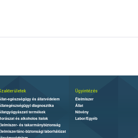
Szakterületek
Ügyintézés
Állat-egészségügy és állatvédelem
Élelmiszer
Állategészségügyi diagnosztika
Állat
Állatgyógyászati termékek
Növény
Borászat és alkoholos italok
Labor/Egyéb
Élelmiszer- és takarmánybiztonság
Élelmiszerlánc-biztonsági laborhálózat
Járványvédelem