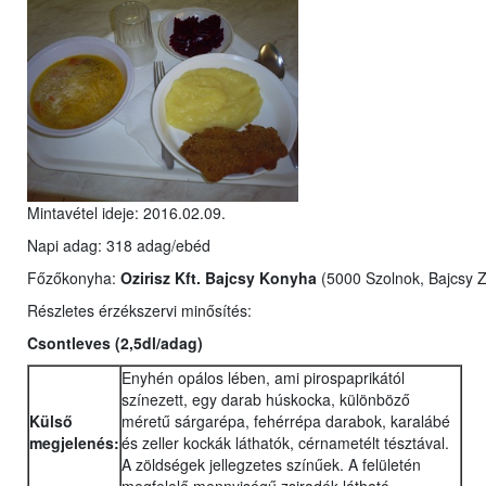
Mintavétel ideje: 2016.02.09.
Napi adag: 318 adag/ebéd
Főzőkonyha:
Ozirisz Kft. Bajcsy Konyha
(5000 Szolnok, Bajcsy Zs
Részletes érzékszervi minősítés:
Csontleves (2,5dl/adag)
Enyhén opálos lében, ami pirospaprikától
színezett, egy darab húskocka, különböző
Külső
méretű sárgarépa, fehérrépa darabok, karalábé
megjelenés:
és zeller kockák láthatók, cérnametélt tésztával.
A zöldségek jellegzetes színűek. A felületén