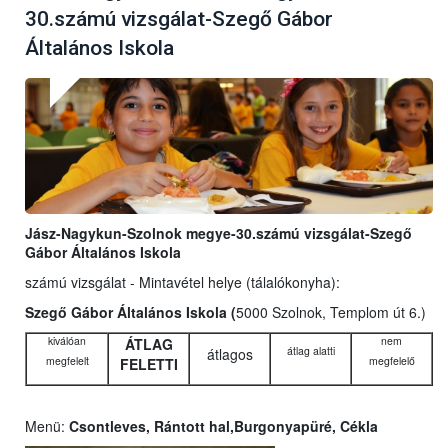
30.számú vizsgálat-Szegő Gábor
Általános Iskola
Jász-Nagykun-Szolnok megye-30.számú vizsgálat-Szegő
Gábor Általános Iskola
számú vizsgálat - Mintavétel helye (tálalókonyha):
Szegő Gábor Általános Iskola (
5000 Szolnok, Templom út 6.)
kiválóan
nem
ÁTLAG
átlag alatti
átlagos
megfelelt
megfelelő
FELETTI
Menü:
Csontleves, Rántott hal,Burgonyapüré, Cékla