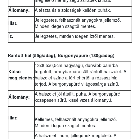
megfelelő mennyiségű zsiradék látható.
Állomány:
A tészta és a zöldségek kellően puhák.
Jellegzetes, felhasznált anyagokra jellemző.
Illat:
Minden idegen szagtól mentes.
Íz:
Jellegzetes, minden idegen íztől mentes.
Rántott hal (55g/adag), Burgonyapüré (180g/adag)
13x8,5x0,5cm nagyságú, durvább panírba
Külső
forgatott, aranybarnára sült rántott halszelet. A
megjelenés:
halszelet színe a törtfehértől a rózsaszínig
terjed. A burgonyapüré világossárga színű.
A halszelet jól átsült, puha. A burgonyapüré
Állomány:
közepesen sűrű, kissé vizes állományú.
Illat:
Kellemes, felhasznált anyagokra jellemző.
Minden idegen szagtól mentes.
A halszelet finom, jellegének megfelelő. A