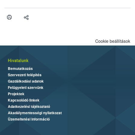
engedélyezését. Ezen eljárások során szükség esetén be kell
vonni az ebek viselkedésének megítélésében jártas szakértőt.
Cookie beállítások
Hivatalunk
Bemutatkozás
Szervezeti felépítés
Gazdálkodási adatok
Felügyeleti szervünk
Projektek
Kapcsolódó linkek
Adatkezelési tájékoztató
Akadálymentességi nyilatkozat
Üzemeltetési információ