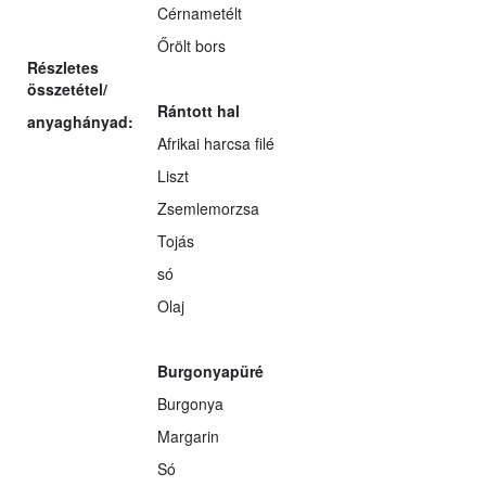
Cérnametélt
Őrölt bors
Részletes
összetétel/
Rántott hal
anyaghányad:
Afrikai harcsa filé
Liszt
Zsemlemorzsa
Tojás
só
Olaj
Burgonyapüré
Burgonya
Margarin
Só