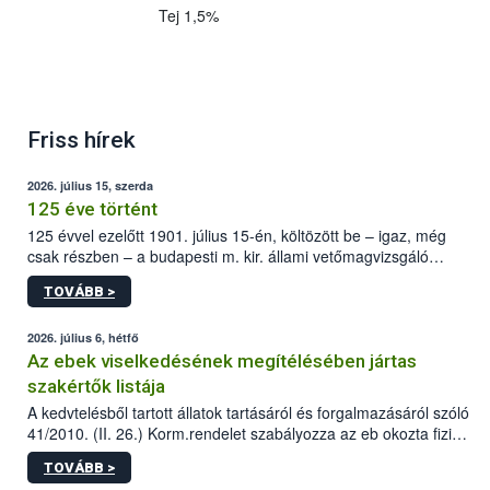
Tej 1,5%
Friss hírek
2026. július 15, szerda
125 éve történt
125 évvel ezelőtt 1901. július 15-én, költözött be – igaz, még
csak részben – a budapesti m. kir. állami vetőmagvizsgáló
állomás a Kis Rókus utca 15. szám alatti, Czigler Győző által
TOVÁBB >
tervezett új épületébe.
2026. július 6, hétfő
Az ebek viselkedésének megítélésében jártas
szakértők listája
A kedvtelésből tartott állatok tartásáról és forgalmazásáról szóló
41/2010. (II. 26.) Korm.rendelet szabályozza az eb okozta fizikai
sérülés, illetve ennek veszélye keletkezésekor felmerülő
TOVÁBB >
hatósági feladatokat, valamint a veszélyes eb tartását és annak