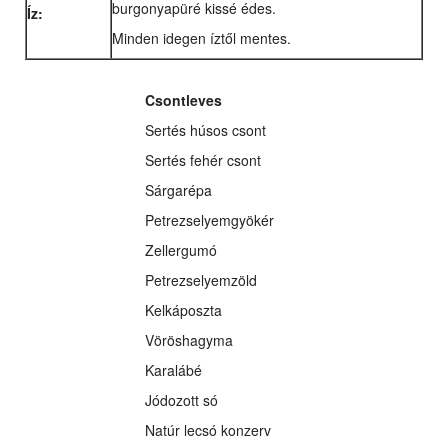
burgonyapüré kissé édes.
Íz:
Minden idegen íztől mentes.
Csontleves
Sertés húsos csont
Sertés fehér csont
Sárgarépa
Petrezselyemgyökér
Zellergumó
Petrezselyemzöld
Kelkáposzta
Vöröshagyma
Karalábé
Jódozott só
Natúr lecsó konzerv