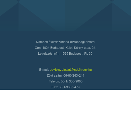
Nemzeti Élelmiszerlánc-biztonsági Hivatal
Cím: 1024 Budapest, Keleti Károly utca. 24.
Levelezési cím: 1525 Budapest. Pf. 30.
E-mail:
ugyfelszolgalat@nebih.gov.hu
Zöld szám: 06-80/263-244
Telefon: 06-1/ 336-9000
Fax: 06-1/336-9479