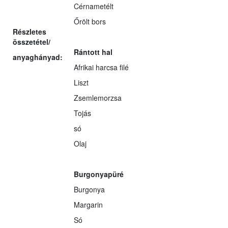
Cérnametélt
Őrölt bors
Részletes
összetétel/
Rántott hal
anyaghányad:
Afrikai harcsa filé
Liszt
Zsemlemorzsa
Tojás
só
Olaj
Burgonyapüré
Burgonya
Margarin
Só