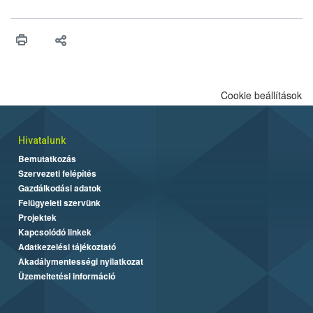
engedélyezését. Ezen eljárások során szükség esetén be kell
vonni az ebek viselkedésének megítélésében jártas szakértőt.
Cookie beállítások
Hivatalunk
Bemutatkozás
Szervezeti felépítés
Gazdálkodási adatok
Felügyeleti szervünk
Projektek
Kapcsolódó linkek
Adatkezelési tájékoztató
Akadálymentességi nyilatkozat
Üzemeltetési információ