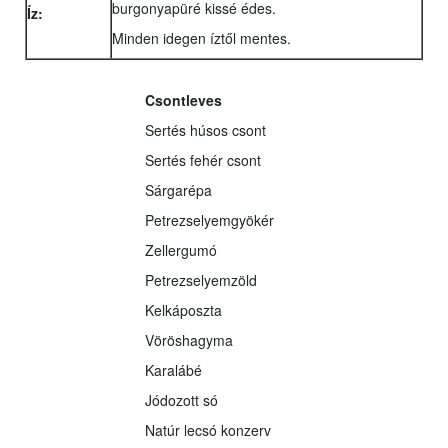
burgonyapüré kissé édes.
Íz:
Minden idegen íztől mentes.
Csontleves
Sertés húsos csont
Sertés fehér csont
Sárgarépa
Petrezselyemgyökér
Zellergumó
Petrezselyemzöld
Kelkáposzta
Vöröshagyma
Karalábé
Jódozott só
Natúr lecsó konzerv