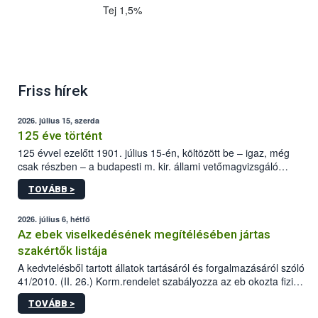
Tej 1,5%
Friss hírek
2026. július 15, szerda
125 éve történt
125 évvel ezelőtt 1901. július 15-én, költözött be – igaz, még
csak részben – a budapesti m. kir. állami vetőmagvizsgáló
állomás a Kis Rókus utca 15. szám alatti, Czigler Győző által
TOVÁBB >
tervezett új épületébe.
2026. július 6, hétfő
Az ebek viselkedésének megítélésében jártas
szakértők listája
A kedvtelésből tartott állatok tartásáról és forgalmazásáról szóló
41/2010. (II. 26.) Korm.rendelet szabályozza az eb okozta fizikai
sérülés, illetve ennek veszélye keletkezésekor felmerülő
TOVÁBB >
hatósági feladatokat, valamint a veszélyes eb tartását és annak