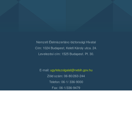
Nemzeti Élelmiszerlánc-biztonsági Hivatal
Cím: 1024 Budapest, Keleti Károly utca. 24.
Levelezési cím: 1525 Budapest. Pf. 30.
E-mail:
ugyfelszolgalat@nebih.gov.hu
Zöld szám: 06-80/263-244
Telefon: 06-1/ 336-9000
Fax: 06-1/336-9479