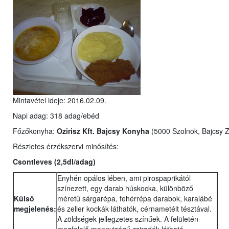
Mintavétel ideje: 2016.02.09.
Napi adag: 318 adag/ebéd
Főzőkonyha:
Ozirisz Kft. Bajcsy Konyha
(5000 Szolnok, Bajcsy Zs
Részletes érzékszervi minősítés:
Csontleves (2,5dl/adag)
Enyhén opálos lében, ami pirospaprikától
színezett, egy darab húskocka, különböző
Külső
méretű sárgarépa, fehérrépa darabok, karalábé
megjelenés:
és zeller kockák láthatók, cérnametélt tésztával.
A zöldségek jellegzetes színűek. A felületén