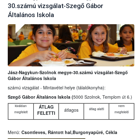
30.számú vizsgálat-Szegő Gábor
Általános Iskola
Jász-Nagykun-Szolnok megye-30.számú vizsgálat-Szegő
Gábor Általános Iskola
számú vizsgálat - Mintavétel helye (tálalókonyha):
Szegő Gábor Általános Iskola (
5000 Szolnok, Templom út 6.)
kiválóan
nem
ÁTLAG
átlag alatti
átlagos
megfelelt
megfelelő
FELETTI
Menü:
Csontleves, Rántott hal,Burgonyapüré, Cékla