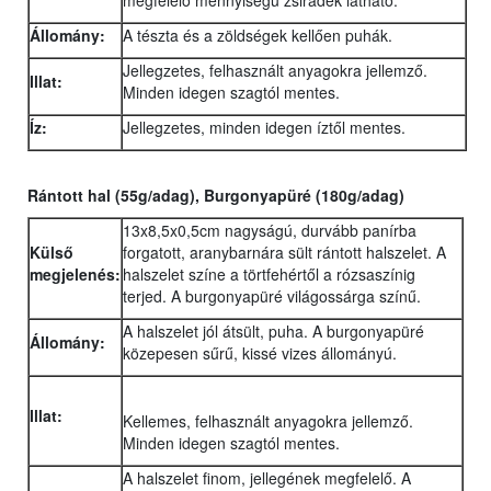
megfelelő mennyiségű zsiradék látható.
Állomány:
A tészta és a zöldségek kellően puhák.
Jellegzetes, felhasznált anyagokra jellemző.
Illat:
Minden idegen szagtól mentes.
Íz:
Jellegzetes, minden idegen íztől mentes.
Rántott hal (55g/adag), Burgonyapüré (180g/adag)
13x8,5x0,5cm nagyságú, durvább panírba
Külső
forgatott, aranybarnára sült rántott halszelet. A
megjelenés:
halszelet színe a törtfehértől a rózsaszínig
terjed. A burgonyapüré világossárga színű.
A halszelet jól átsült, puha. A burgonyapüré
Állomány:
közepesen sűrű, kissé vizes állományú.
Illat:
Kellemes, felhasznált anyagokra jellemző.
Minden idegen szagtól mentes.
A halszelet finom, jellegének megfelelő. A