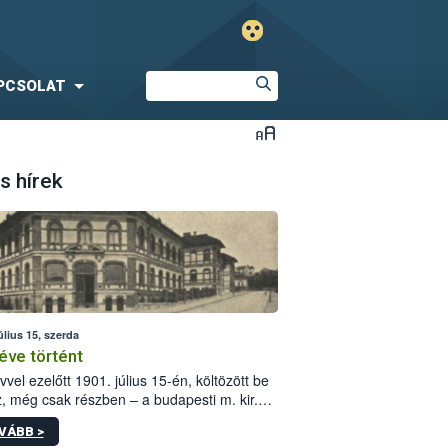
PCSOLAT
s hírek
úlius 15, szerda
éve történt
vvel ezelőtt 1901. július 15-én, költözött be
z, még csak részben – a budapesti m. kir.
i vetőmagvizsgáló állomás a Kis Rókus utca
VÁBB >
ám alatti, Czigler Győző által tervezett új