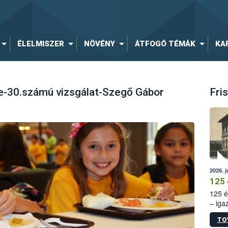
ÉLELMISZER
NÖVÉNY
ÁTFOGÓ TÉMÁK
KA
-30.számú vizsgálat-Szegő Gábor
Fris
2026. j
125 
125 é
– iga
állam
TO
15. sz