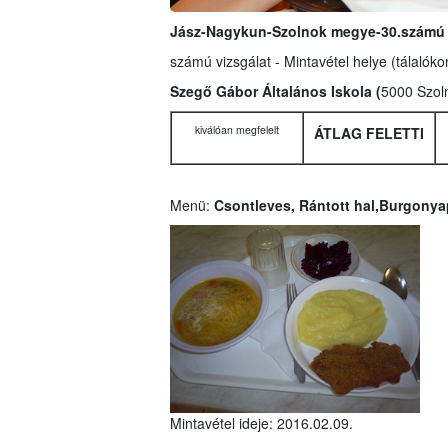
Jász-Nagykun-Szolnok megye-30.számú v
számú vizsgálat - Mintavétel helye (tálalóko
Szegő Gábor Általános Iskola (
5000 Szol
kiválóan megfelelt
ÁTLAG FELETTI
Menü:
Csontleves, Rántott hal,Burgonya
Mintavétel ideje: 2016.02.09.