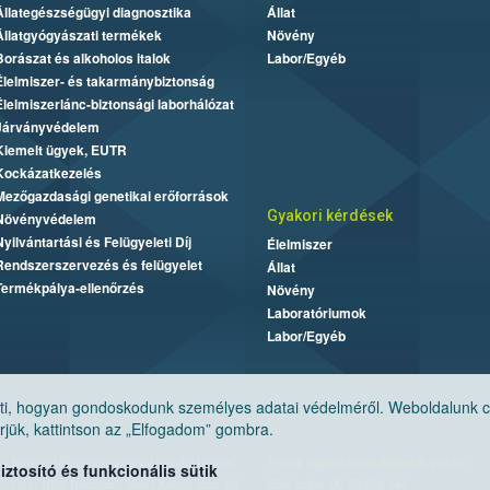
Állategészségügyi diagnosztika
Állat
Állatgyógyászati termékek
Növény
Borászat és alkoholos italok
Labor/Egyéb
Élelmiszer- és takarmánybiztonság
Élelmiszerlánc-biztonsági laborhálózat
Járványvédelem
Kiemelt ügyek, EUTR
Kockázatkezelés
Mezőgazdasági genetikai erőforrások
Gyakori kérdések
Növényvédelem
Nyilvántartási és Felügyeleti Díj
Élelmiszer
Rendszerszervezés és felügyelet
Állat
Termékpálya-ellenőrzés
Növény
Laboratóriumok
Labor/Egyéb
, hogyan gondoskodunk személyes adatai védelméről. Weboldalunk cook
jük, kattintson az „Elfogadom” gombra.
Nemzeti Élelmiszerlánc-biztonsági Hivatal
E-mail:
ugyfelszolgalat@nebih.gov.hu
tosító és funkcionális sütik
Cím: 1024 Budapest, Keleti Károly utca. 24.
Zöld szám: 06-80/263-244