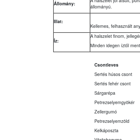
A halszelet jól átsült, p
Állomány:
állományú.
Illat:
Kellemes, felhasznált an
A halszelet finom, jelle
Íz:
Minden idegen íztől ment
Csontleves
Sertés húsos csont
Sertés fehér csont
Sárgarépa
Petrezselyemgyökér
Zellergumó
Petrezselyemzöld
Kelkáposzta
Vöröshagyma