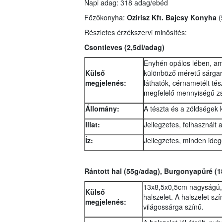
Napi adag: 318 adag/ebéd
Főzőkonyha:
Ozirisz Kft. Bajcsy Konyha
(
Részletes érzékszervi minősítés:
Csontleves (2,5dl/adag)
Enyhén opálos lében, ami
Külső
különböző méretű sárgar
megjelenés:
láthatók, cérnametélt tés
megfelelő mennyiségű zs
Állomány:
A tészta és a zöldségek 
Illat:
Jellegzetes, felhasznált
Íz:
Jellegzetes, minden ideg
Rántott hal (55g/adag), Burgonyapüré (
13x8,5x0,5cm nagyságú, d
Külső
halszelet. A halszelet sz
megjelenés:
világossárga színű.