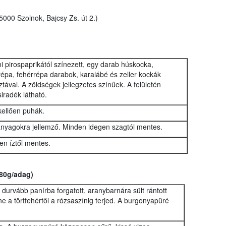
5000 Szolnok, Bajcsy Zs. út 2.)
 pirospaprikától színezett, egy darab húskocka,
épa, fehérrépa darabok, karalábé és zeller kockák
ztával. A zöldségek jellegzetes színűek. A felületén
iradék látható.
kellően puhák.
 anyagokra jellemző. Minden idegen szagtól mentes.
en íztől mentes.
180g/adag)
urvább panírba forgatott, aranybarnára sült rántott
íne a törtfehértől a rózsaszínig terjed. A burgonyapüré