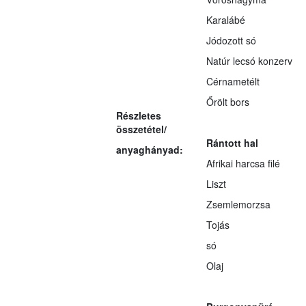
Karalábé
Jódozott só
Natúr lecsó konzerv
Cérnametélt
Őrölt bors
Részletes
összetétel/
Rántott hal
anyaghányad:
Afrikai harcsa filé
Liszt
Zsemlemorzsa
Tojás
só
Olaj