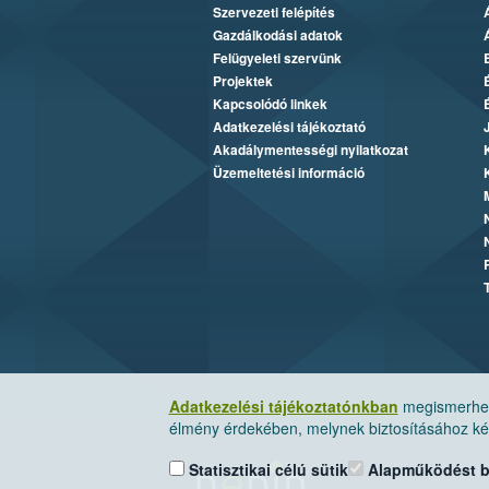
Szervezeti felépítés
Gazdálkodási adatok
Felügyeleti szervünk
Projektek
Kapcsolódó linkek
Adatkezelési tájékoztató
Akadálymentességi nyilatkozat
Üzemeltetési információ
Adatkezelési tájékoztatónkban
megismerheti
élmény érdekében, melynek biztosításához kér
Statisztikai célú sütik
Alapműködést biz