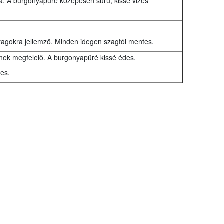
uha. A burgonyapüré közepesen sűrű, kissé vizes
yagokra jellemző. Minden idegen szagtól mentes.
gének megfelelő. A burgonyapüré kissé édes.
es.