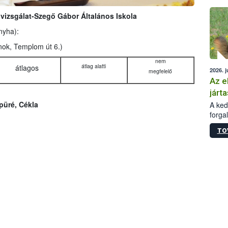
épüle
izsgálat-Szegő Gábor Általános Iskola
nyha):
nok, Templom út 6.)
nem
átlag alatti
átlagos
2026. j
megfelelő
Az e
járta
püré, Cékla
A kedv
forga
Korm.
TO
sérül
felme
veszé
Ezen 
vonni
jártas