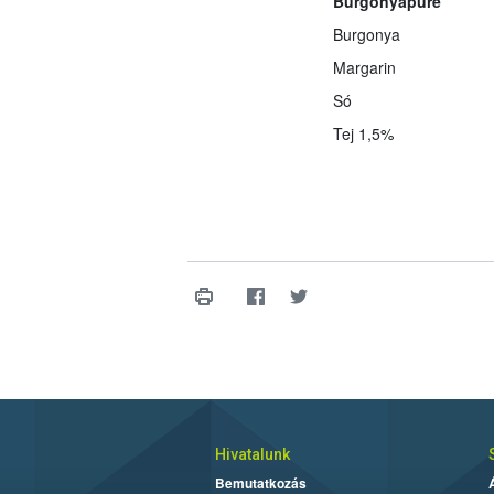
Burgonyapüré
Burgonya
Margarin
Só
Tej 1,5%
Hivatalunk
Bemutatkozás