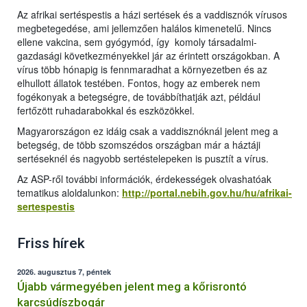
Az afrikai sertéspestis a házi sertések és a vaddisznók vírusos
megbetegedése, ami jellemzően halálos kimenetelű. Nincs
ellene vakcina, sem gyógymód, így komoly társadalmi-
gazdasági következményekkel jár az érintett országokban. A
vírus több hónapig is fennmaradhat a környezetben és az
elhullott állatok testében. Fontos, hogy az emberek nem
fogékonyak a betegségre, de továbbíthatják azt, például
fertőzött ruhadarabokkal és eszközökkel.
Magyarországon ez idáig csak a vaddisznóknál jelent meg a
betegség, de több szomszédos országban már a háztáji
sertéseknél és nagyobb sertéstelepeken is pusztít a vírus.
Az ASP-ről további információk, érdekességek olvashatóak
tematikus aloldalunkon:
http://portal.nebih.gov.hu/hu/afrikai-
sertespestis
Friss hírek
2026. augusztus 7, péntek
Újabb vármegyében jelent meg a kőrisrontó
karcsúdíszbogár