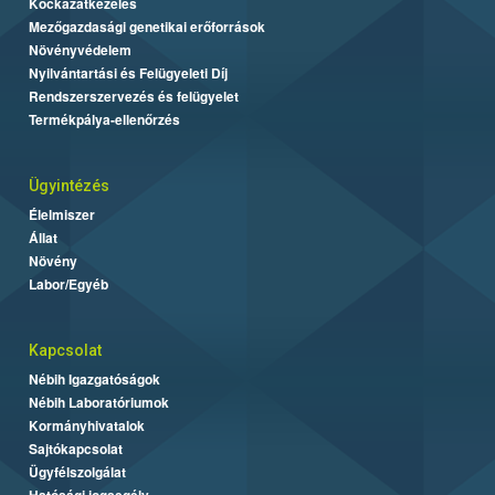
Kockázatkezelés
Mezőgazdasági genetikai erőforrások
Növényvédelem
Nyilvántartási és Felügyeleti Díj
Rendszerszervezés és felügyelet
Termékpálya-ellenőrzés
Ügyintézés
Élelmiszer
Állat
Növény
Labor/Egyéb
Kapcsolat
Nébih Igazgatóságok
Nébih Laboratóriumok
Kormányhivatalok
Sajtókapcsolat
Ügyfélszolgálat
Hatósági jogsegély