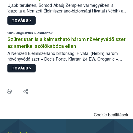
Újabb területen, Borsod-Abaúj-Zemplén vármegyében is
igazolta a Nemzeti Élelmiszerlánc-biztonsági Hivatal (Nébih) a
kőrisrontó karcsúdíszbogár (Agrilus planipennis) jelenlétét. A
TOVÁBB >
kártevőt nem csak színcsapdában találták meg, de már fertőzött
fában is azonosították. A növényvédelmi szakemberek folytatják
az intenzív felderítést, emellett az intézkedéseket a szlovák
2026. augusztus 6, csütörtök
hatósággal is összehangolják a terjedés megállítása érdekében.
Szüret után is alkalmazható három növényvédő szer
az amerikai szőlőkabóca ellen
A Nemzeti Élelmiszerlánc-biztonsági Hivatal (Nébih) három
növényvédő szer – Decis Forte, Klartan 24 EW, Oroganic –
engedélyokiratát módosította, így azok a szüretet követően,
TOVÁBB >
egészen a vesszőérettség (BBCH 91) stádiumáig
felhasználhatóak a szőlőben. A kiterjesztések célja, hogy a korai
érésű szőlőkben is legyen lehetőség a károsító elleni további
védekezésre. Az Oroganic készítmény kis kiszerelésben kiskerti
felhasználók számára is elérhető és ökológiai termesztésben is
engedélyezett.
Cookie beállítások