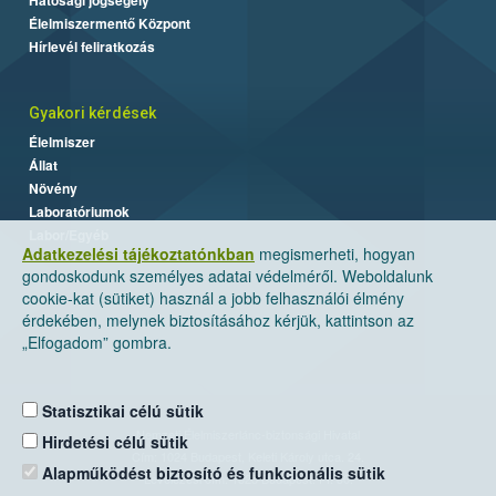
Élelmiszermentő Központ
Hírlevél feliratkozás
Gyakori kérdések
Élelmiszer
Állat
Növény
Laboratóriumok
Labor/Egyéb
Adatkezelési tájékoztatónkban
megismerheti, hogyan
gondoskodunk személyes adatai védelméről. Weboldalunk
cookie-kat (sütiket) használ a jobb felhasználói élmény
érdekében, melynek biztosításához kérjük, kattintson az
„Elfogadom” gombra.
Statisztikai célú sütik
Nemzeti Élelmiszerlánc-biztonsági Hivatal
Hirdetési célú sütik
Cím: 1024 Budapest, Keleti Károly utca. 24.
Alapműködést biztosító és funkcionális sütik
Levelezési cím: 1525 Budapest. Pf. 30.