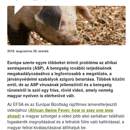
2018. augusztus 29, szerda
Európa szerte egyre többeket érintő probléma az afrikai
sertéspestis (ASP). A betegség további terjedésének
megakadályozásához a legfontosabb a megelőzés, a
járványvédelmi szabályok szigorú betartása. Többek között
erről, de az ASP vírusának jellemzőiről és a betegség
tüneteiről is szól egy friss, rövid videó, amely nemrég
magyar nyelven is elérhetővé vált.
Az EFSA és az Európai Bizottság rajzfilmes ismeretterjesztő
videójához (
African Swine Fever: how to stay one step
ahead
) a magyar szöveget a videó jobb alsó sarkában található
fogaskerék megnyitásával és a feliratok fülre való kattintással, a
magyar felirat kiválasztásával állíthatjuk be.