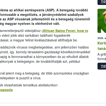
TO
módos
egész
léma az afrikai sertéspestis (ASP). A betegség további
felha
fontosabb a megelőzés, a járványvédelmi szabályok
célja
de az ASP vírusának jellemzőiről és a betegség tüneteiről
lehet
rég magyar nyelven is elérhetővé vált.
Az Or
felha
ismeretterjesztő videójához (
African Swine Fever: how to
terme
 videó jobb alsó sarkában található fogaskerék
2026. 
tással, a magyar felirat kiválasztásával állíthatjuk be.
Kert
a vaddisznók vírusos megbetegedése, ami jellemzően halálos
taná
ógymód, így komoly társadalmi-gazdasági következményekkel
A gri
napig is fennmaradhat a környezetben és az elhullott állatok
formá
konyak a betegségre, de továbbíthatják azt, például
romlá
TO
szapo
sütög
knál jelent meg a betegség, de több szomszédos országban
techni
elepeken is pusztít a vírus.
alapa
ek olvashatóak tematikus aloldalunkon:
higié
tespestis
hőkez
tárol
Hivat
a biz