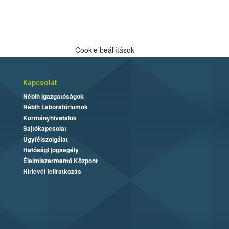
Cookie beállítások
Kapcsolat
Nébih Igazgatóságok
Nébih Laboratóriumok
Kormányhivatalok
Sajtókapcsolat
Ügyfélszolgálat
Hatósági jogsegély
Élelmiszermentő Központ
Hírlevél feliratkozás