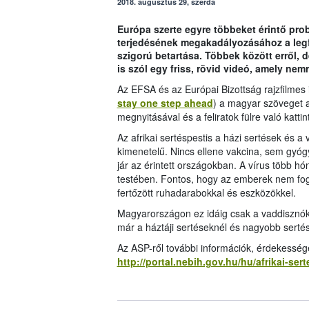
2018. augusztus 29, szerda
Európa szerte egyre többeket érintő prob
terjedésének megakadályozásához a leg
szigorú betartása. Többek között erről, 
is szól egy friss, rövid videó, amely nem
Az EFSA és az Európai Bizottság rajzfilmes 
stay one step ahead
) a magyar szöveget a
megnyitásával és a feliratok fülre való kattin
Az afrikai sertéspestis a házi sertések és 
kimenetelű. Nincs ellene vakcina, sem gy
jár az érintett országokban. A vírus több hó
testében. Fontos, hogy az emberek nem fogé
fertőzött ruhadarabokkal és eszközökkel.
Magyarországon ez idáig csak a vaddisznó
már a háztáji sertéseknél és nagyobb sertést
Az ASP-ről további információk, érdekesség
http://portal.nebih.gov.hu/hu/afrikai-ser