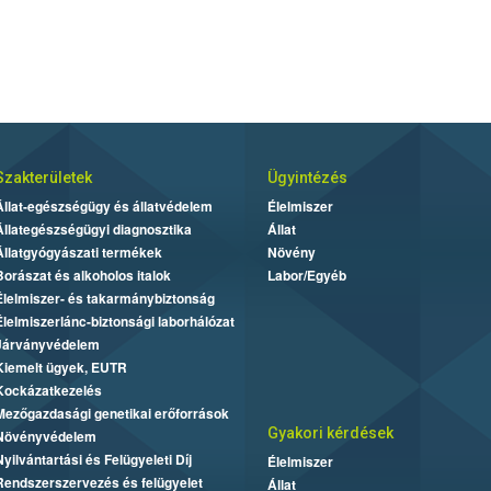
Szakterületek
Ügyintézés
Állat-egészségügy és állatvédelem
Élelmiszer
Állategészségügyi diagnosztika
Állat
Állatgyógyászati termékek
Növény
Borászat és alkoholos italok
Labor/Egyéb
Élelmiszer- és takarmánybiztonság
Élelmiszerlánc-biztonsági laborhálózat
Járványvédelem
Kiemelt ügyek, EUTR
Kockázatkezelés
Mezőgazdasági genetikai erőforrások
Gyakori kérdések
Növényvédelem
Nyilvántartási és Felügyeleti Díj
Élelmiszer
Rendszerszervezés és felügyelet
Állat