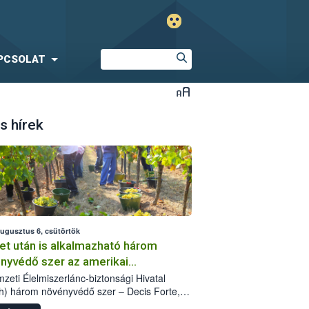
PCSOLAT
s hírek
augusztus 6, csütörtök
et után is alkalmazható három
nyvédő szer az amerikai
őkabóca ellen
zeti Élelmiszerlánc-biztonsági Hivatal
h) három növényvédő szer – Decis Forte,
an 24 EW, Oroganic – engedélyokiratát