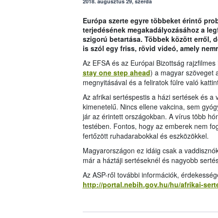
2018. augusztus 29, szerda
Európa szerte egyre többeket érintő prob
terjedésének megakadályozásához a leg
szigorú betartása. Többek között erről, 
is szól egy friss, rövid videó, amely nem
Az EFSA és az Európai Bizottság rajzfilmes 
stay one step ahead
) a magyar szöveget a
megnyitásával és a feliratok fülre való kattin
Az afrikai sertéspestis a házi sertések és 
kimenetelű. Nincs ellene vakcina, sem gy
jár az érintett országokban. A vírus több hó
testében. Fontos, hogy az emberek nem fogé
fertőzött ruhadarabokkal és eszközökkel.
Magyarországon ez idáig csak a vaddisznó
már a háztáji sertéseknél és nagyobb sertést
Az ASP-ről további információk, érdekesség
http://portal.nebih.gov.hu/hu/afrikai-ser