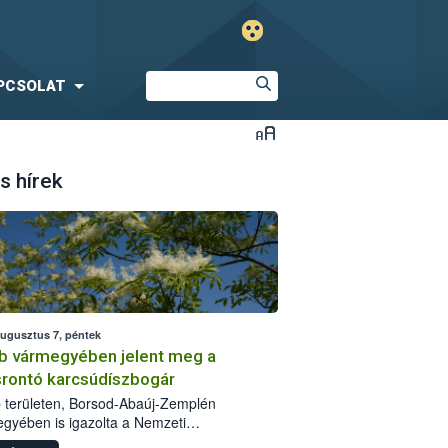
PCSOLAT
s hírek
augusztus 7, péntek
b vármegyében jelent meg a
srontó karcsúdíszbogár
 területen, Borsod-Abaúj-Zemplén
gyében is igazolta a Nemzeti
iszerlánc-biztonsági Hivatal (Nébih) a