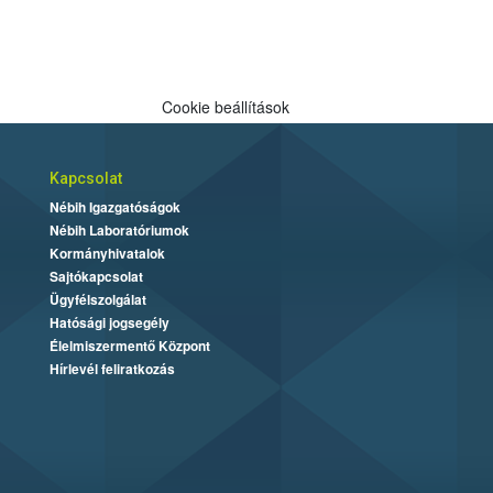
Cookie beállítások
Kapcsolat
Nébih Igazgatóságok
Nébih Laboratóriumok
Kormányhivatalok
Sajtókapcsolat
Ügyfélszolgálat
Hatósági jogsegély
Élelmiszermentő Központ
Hírlevél feliratkozás