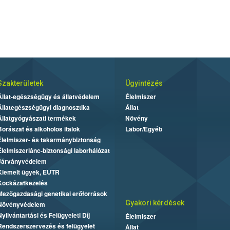
Szakterületek
Ügyintézés
Állat-egészségügy és állatvédelem
Élelmiszer
Állategészségügyi diagnosztika
Állat
Állatgyógyászati termékek
Növény
Borászat és alkoholos italok
Labor/Egyéb
Élelmiszer- és takarmánybiztonság
Élelmiszerlánc-biztonsági laborhálózat
Járványvédelem
Kiemelt ügyek, EUTR
Kockázatkezelés
Mezőgazdasági genetikai erőforrások
Gyakori kérdések
Növényvédelem
Nyilvántartási és Felügyeleti Díj
Élelmiszer
Rendszerszervezés és felügyelet
Állat