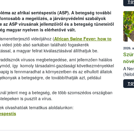
TO
kőris
jelen
léma az afrikai sertéspestis (ASP). A betegség további
talál
fontosabb a megelőzés, a járványvédelmi szabályok
azono
de az ASP vírusának jellemzőiről és a betegség tüneteiről
folyta
rég magyar nyelven is elérhetővé vált.
intéz
össze
ismeretterjesztő videójához (
African Swine Fever: how to
érdek
 videó jobb alsó sarkában található fogaskerék
2026. 
tással, a magyar felirat kiválasztásával állíthatjuk be.
Szür
a vaddisznók vírusos megbetegedése, ami jellemzően halálos
növé
ógymód, így komoly társadalmi-gazdasági következményekkel
szől
A Nem
napig is fennmaradhat a környezetben és az elhullott állatok
(Nébi
konyak a betegségre, de továbbíthatják azt, például
Klart
TO
módos
egész
knál jelent meg a betegség, de több szomszédos országban
felha
elepeken is pusztít a vírus.
célja
ek olvashatóak tematikus aloldalunkon:
lehet
tespestis
Az Or
felha
terme