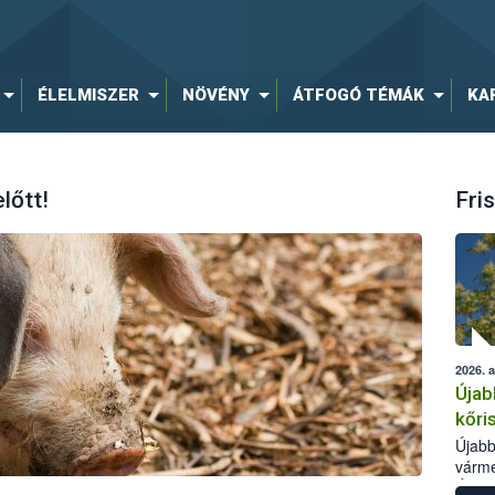
ÉLELMISZER
NÖVÉNY
ÁTFOGÓ TÉMÁK
KA
lőtt!
Fris
2026. 
Újab
kőri
Újabb
várme
Élelm