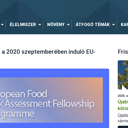
ÉLELMISZER
NÖVÉNY
ÁTFOGÓ TÉMÁK
KA
ni a 2020 szeptemberében induló EU-
Fris
2026. 
Újab
kőri
Újabb
várme
Élelm