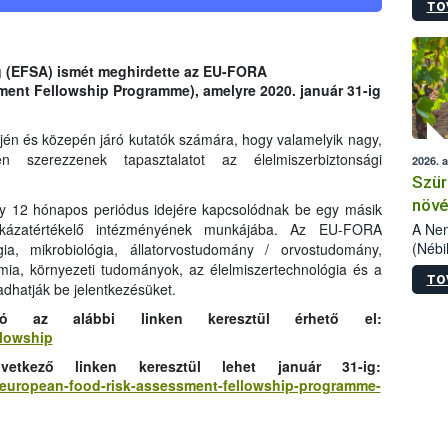
TO
kőris
jelen
talál
azono
g (EFSA) ismét meghirdette az
EU-FORA
folyta
ment Fellowship Programme)
,
amelyre
2020. január 31-ig
intéz
össze
ején és közepén járó kutatók számára, hogy valamelyik nagy,
érdek
en szerezzenek tapasztalatot az élelmiszerbiztonsági
2026. 
Szür
növé
y 12 hónapos periódus idejére kapcsolódnak be egy másik
szől
A Nem
ockázatértékelő intézményének munkájába. Az EU-FORA
(Nébi
gia, mikrobiológia, állatorvostudomány / orvostudomány,
Klart
a, környezeti tudományok, az élelmiszertechnológia és a
TO
módos
adhatják be jelentkezésüket.
egész
ió az alábbi linken keresztül érhető el:
felha
llowship
célja
lehet
vetkező linken keresztül lehet január 31-ig:
Az Or
sa-european-food-risk-assessment-fellowship-programme-
felha
terme