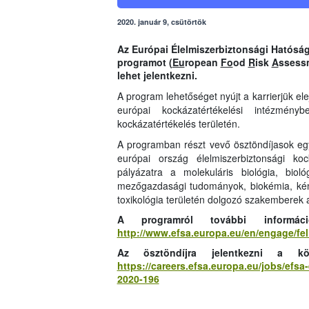
2020. január 9, csütörtök
Az Európai Élelmiszerbiztonsági Hatósá
programot
(
Eu
ropean
Fo
od
R
isk
A
ssess
lehet jelentkezni
.
A program lehetőséget nyújt a karrierjük el
európai kockázatértékelési intézményb
kockázatértékelés területén.
A programban részt vevő ösztöndíjasok eg
európai ország élelmiszerbiztonsági k
pályázatra a molekuláris biológia, bioló
mezőgazdasági tudományok, biokémia, kémi
toxikológia területén dolgozó szakemberek 
A programról további informác
http://www.efsa.europa.eu/en/engage/fe
Az ösztöndíjra jelentkezni a kö
https://careers.efsa.europa.eu/jobs/ef
2020-196