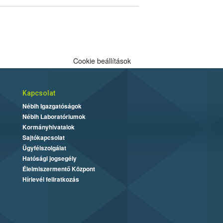
Cookie beállítások
Kapcsolat
Nébih Igazgatóságok
Nébih Laboratóriumok
Kormányhivatalok
Sajtókapcsolat
Ügyfélszolgálat
Hatósági jogsegély
Élelmiszermentő Központ
Hírlevél feliratkozás