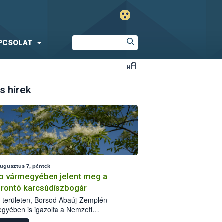
PCSOLAT
s hírek
augusztus 7, péntek
b vármegyében jelent meg a
srontó karcsúdíszbogár
 területen, Borsod-Abaúj-Zemplén
gyében is igazolta a Nemzeti
iszerlánc-biztonsági Hivatal (Nébih) a