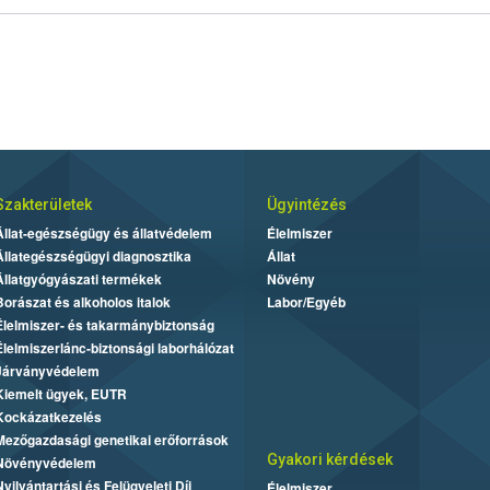
Szakterületek
Ügyintézés
Állat-egészségügy és állatvédelem
Élelmiszer
Állategészségügyi diagnosztika
Állat
Állatgyógyászati termékek
Növény
Borászat és alkoholos italok
Labor/Egyéb
Élelmiszer- és takarmánybiztonság
Élelmiszerlánc-biztonsági laborhálózat
Járványvédelem
Kiemelt ügyek, EUTR
Kockázatkezelés
Mezőgazdasági genetikai erőforrások
Gyakori kérdések
Növényvédelem
Nyilvántartási és Felügyeleti Díj
Élelmiszer