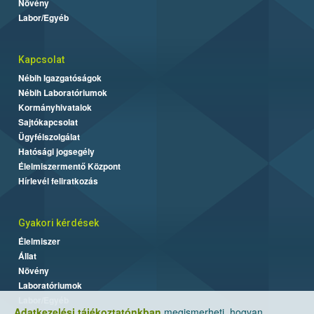
Növény
Labor/Egyéb
Kapcsolat
Nébih Igazgatóságok
Nébih Laboratóriumok
Kormányhivatalok
Sajtókapcsolat
Ügyfélszolgálat
Hatósági jogsegély
Élelmiszermentő Központ
Hírlevél feliratkozás
Gyakori kérdések
Élelmiszer
Állat
Növény
Laboratóriumok
Labor/Egyéb
Adatkezelési tájékoztatónkban
megismerheti, hogyan