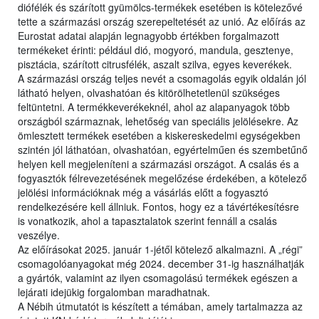
diófélék és szárított gyümölcs-termékek esetében is kötelezővé
tette a származási ország szerepeltetését az unió. Az előírás az
Eurostat adatai alapján legnagyobb értékben forgalmazott
termékeket érinti: például dió, mogyoró, mandula, gesztenye,
pisztácia, szárított citrusfélék, aszalt szilva, egyes keverékek.
A származási ország teljes nevét a csomagolás egyik oldalán jól
látható helyen, olvashatóan és kitörölhetetlenül szükséges
feltüntetni. A termékkeverékeknél, ahol az alapanyagok több
országból származnak, lehetőség van speciális jelölésekre. Az
ömlesztett termékek esetében a kiskereskedelmi egységekben
szintén jól láthatóan, olvashatóan, egyértelműen és szembetűnő
helyen kell megjeleníteni a származási országot. A csalás és a
fogyasztók félrevezetésének megelőzése érdekében, a kötelező
jelölési információknak még a vásárlás előtt a fogyasztó
rendelkezésére kell állniuk. Fontos, hogy ez a távértékesítésre
is vonatkozik, ahol a tapasztalatok szerint fennáll a csalás
veszélye.
Az előírásokat 2025. január 1-jétől kötelező alkalmazni. A „régi”
csomagolóanyagokat még 2024. december 31-ig használhatják
a gyártók, valamint az ilyen csomagolású termékek egészen a
lejárati idejükig forgalomban maradhatnak.
A Nébih útmutatót is készített a témában, amely tartalmazza az