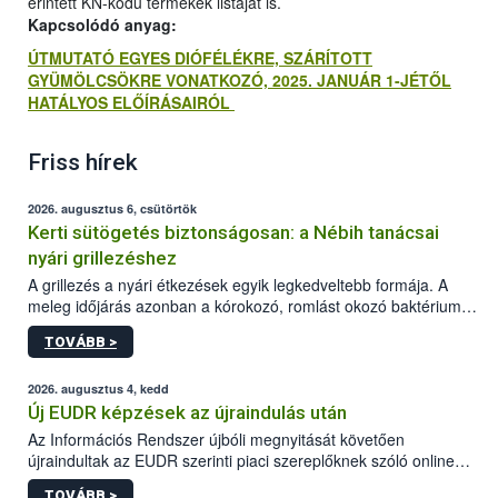
érintett KN-kódú termékek listáját is.
Kapcsolódó anyag:
ÚTMUTATÓ EGYES DIÓFÉLÉKRE, SZÁRÍTOTT
GYÜMÖLCSÖKRE VONATKOZÓ, 2025. JANUÁR 1-JÉTŐL
HATÁLYOS ELŐÍRÁSAIRÓL
Friss hírek
2026. augusztus 6, csütörtök
Kerti sütögetés biztonságosan: a Nébih tanácsai
nyári grillezéshez
A grillezés a nyári étkezések egyik legkedveltebb formája. A
meleg időjárás azonban a kórokozó, romlást okozó baktériumok
gyorsabb szaporodásának is kedvez. A szabadtéri sütögetés
TOVÁBB >
ezért nem csupán a megfelelő sütési technikáról szól: legalább
ilyen fontos az alapanyagok biztonságos kezelése, az alapvető
higiéniai szabályok betartása, a megfelelő hőkezelés, valamint a
2026. augusztus 4, kedd
maradékok szakszerű tárolása. A Nemzeti Élelmiszerlánc-
Új EUDR képzések az újraindulás után
biztonsági Hivatal (Nébih) Oktatási Programja összegyűjtötte a
Az Információs Rendszer újbóli megnyitását követően
biztonságos grillezés legfontosabb tudnivalóit.
újraindultak az EUDR szerinti piaci szereplőknek szóló online
képzések.
TOVÁBB >