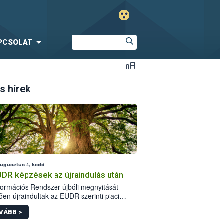
PCSOLAT
s hírek
augusztus 4, kedd
UDR képzések az újraindulás után
formációs Rendszer újbóli megnyitását
ően újraindultak az EUDR szerinti piaci
plőknek szóló online képzések.
VÁBB >