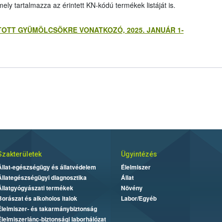
ely tartalmazza az érintett KN-kódú termékek listáját is.
TOTT GYÜMÖLCSÖKRE VONATKOZÓ, 2025. JANUÁR 1-
Szakterületek
Ügyintézés
Állat-egészségügy és állatvédelem
Élelmiszer
Állategészségügyi diagnosztika
Állat
Állatgyógyászati termékek
Növény
Borászat és alkoholos italok
Labor/Egyéb
Élelmiszer- és takarmánybiztonság
Élelmiszerlánc-biztonsági laborhálózat