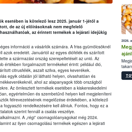
k esetében is kötelező lesz 2025. január 1-jétől a
rtott, de az új előírásoknak nem megfelelő
sználhatóak, az érintett termékek a lejárati idejükig
2026. 
éges információ a vásárlók számára. A friss gyümölcsöknél
Megj
l azok eredetét. Januártól az egyes diófélék és szárított
aján
ette a származási ország szerepeltetését az unió. Az
taka
Megje
b értékben forgalmazott termékeket érinti: például dió,
takar
ított citrusfélék, aszalt szilva, egyes keverékek.
kapcs
ás egyik oldalán jól látható helyen, olvashatóan és
TO
irány
termékkeverékeknél, ahol az alapanyagok több országból
hatál
sekre. Az ömlesztett termékek esetében a kiskereskedelmi
tóan, egyértelműen és szembetűnő helyen kell megjeleníteni
asztók félrevezetésének megelőzése érdekében, a kötelező
 a fogyasztó rendelkezésére kell állniuk. Fontos, hogy ez a
talatok szerint fennáll a csalás veszélye.
ző alkalmazni. A „régi” csomagolóanyagokat még 2024.
lamint az ilyen csomagolású termékek egészen a lejárati