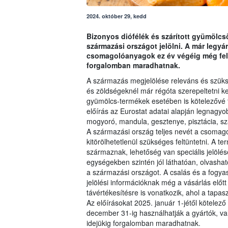
2024. október 29, kedd
Bizonyos diófélék és szárított gyümölcsö
származási országot jelölni. A már legyá
csomagolóanyagok ez év végéig még felha
forgalomban maradhatnak.
A származás megjelölése releváns és szüks
és zöldségeknél már régóta szerepeltetni kel
gyümölcs-termékek esetében is kötelezővé t
előírás az Eurostat adatai alapján legnagyob
mogyoró, mandula, gesztenye, pisztácia, szár
A származási ország teljes nevét a csomagol
kitörölhetetlenül szükséges feltüntetni. A 
származnak, lehetőség van speciális jelölé
egységekben szintén jól láthatóan, olvasha
a származási országot. A csalás és a fogy
jelölési információknak még a vásárlás előtt
távértékesítésre is vonatkozik, ahol a tapasz
Az előírásokat 2025. január 1-jétől kötele
december 31-ig használhatják a gyártók, va
idejükig forgalomban maradhatnak.