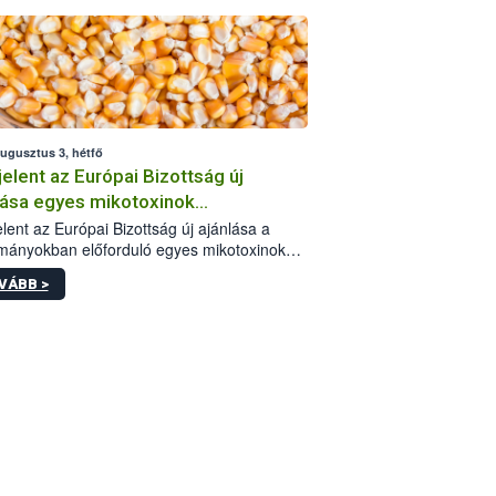
augusztus 3, hétfő
elent az Európai Bizottság új
lása egyes mikotoxinok
rmányokban való jelenlétéről
lent az Európai Bizottság új ajánlása a
mányokban előforduló egyes mikotoxinokkal
olatban. A dokumentum 2027-től új
VÁBB >
értékek alkalmazását írja elő, és a jelenleg
yos uniós ajánlások helyébe lép.