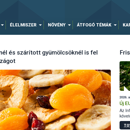
ÉLELMISZER
NÖVÉNY
ÁTFOGÓ TÉMÁK
KA
nél és szárított gyümölcsöknél is fel
Fris
szágot
2026. 
Új E
Az In
követ
szere
TO