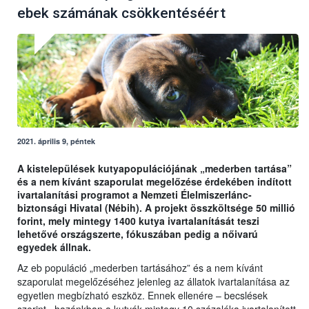
ebek számának csökkentéséért
2021. április 9, péntek
A kistelepülések kutyapopulációjának „mederben tartása”
és a nem kívánt szaporulat megelőzése érdekében indított
ivartalanítási programot a Nemzeti Élelmiszerlánc-
biztonsági Hivatal (Nébih). A projekt összköltsége 50 millió
forint, mely mintegy 1400 kutya ivartalanítását teszi
lehetővé országszerte, fókuszában pedig a nőivarú
egyedek állnak.
Az eb populáció „mederben tartásához” és a nem kívánt
szaporulat megelőzéséhez jelenleg az állatok ivartalanítása az
egyetlen megbízható eszköz. Ennek ellenére – becslések