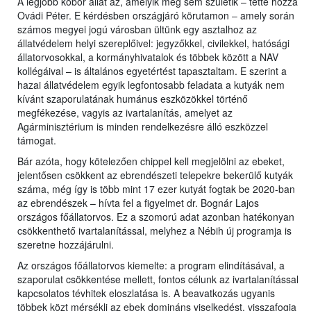
A legjobb kóbor állat az, amelyik meg sem születik – tette hozzá
Ovádi Péter. E kérdésben országjáró körutamon – amely során
számos megyei jogú városban ültünk egy asztalhoz az
állatvédelem helyi szereplőivel: jegyzőkkel, civilekkel, hatósági
állatorvosokkal, a kormányhivatalok és többek között a NAV
kollégáival – is általános egyetértést tapasztaltam. E szerint a
hazai állatvédelem egyik legfontosabb feladata a kutyák nem
kívánt szaporulatának humánus eszközökkel történő
megfékezése, vagyis az ivartalanítás, amelyet az
Agárminisztérium is minden rendelkezésre álló eszközzel
támogat.
Bár azóta, hogy kötelezően chippel kell megjelölni az ebeket,
jelentősen csökkent az ebrendészeti telepekre bekerülő kutyák
száma, még így is több mint 17 ezer kutyát fogtak be 2020-ban
az ebrendészek – hívta fel a figyelmet dr. Bognár Lajos
országos főállatorvos. Ez a szomorú adat azonban hatékonyan
csökkenthető ivartalanítással, melyhez a Nébih új programja is
szeretne hozzájárulni.
Az országos főállatorvos kiemelte: a program elindításával, a
szaporulat csökkentése mellett, fontos célunk az ivartalanítással
kapcsolatos tévhitek eloszlatása is. A beavatkozás ugyanis
többek közt mérsékli az ebek domináns viselkedést, visszafogja