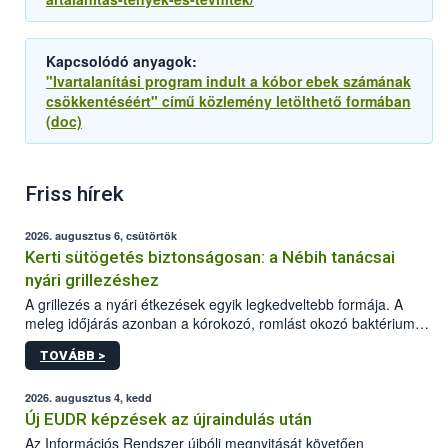
Kapcsolódó anyagok:
"Ivartalanítási program indult a kóbor ebek számának
csökkentéséért" című közlemény letölthető formában
(doc)
Friss hírek
2026. augusztus 6, csütörtök
Kerti sütögetés biztonságosan: a Nébih tanácsai
nyári grillezéshez
A grillezés a nyári étkezések egyik legkedveltebb formája. A
meleg időjárás azonban a kórokozó, romlást okozó baktériumok
gyorsabb szaporodásának is kedvez. A szabadtéri sütögetés
TOVÁBB >
ezért nem csupán a megfelelő sütési technikáról szól: legalább
ilyen fontos az alapanyagok biztonságos kezelése, az alapvető
higiéniai szabályok betartása, a megfelelő hőkezelés, valamint a
2026. augusztus 4, kedd
maradékok szakszerű tárolása. A Nemzeti Élelmiszerlánc-
Új EUDR képzések az újraindulás után
biztonsági Hivatal (Nébih) Oktatási Programja összegyűjtötte a
Az Információs Rendszer újbóli megnyitását követően