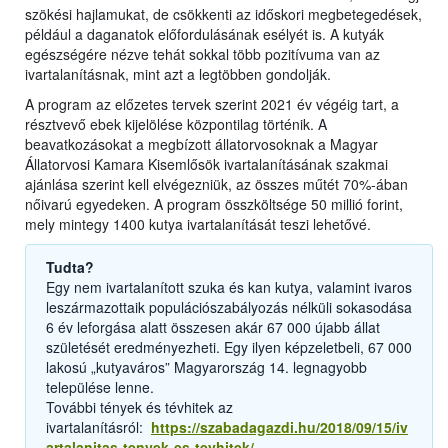
szökési hajlamukat, de csökkenti az időskori megbetegedések,
például a daganatok előfordulásának esélyét is. A kutyák
egészségére nézve tehát sokkal több pozitívuma van az
ivartalanításnak, mint azt a legtöbben gondolják.
A program az előzetes tervek szerint 2021 év végéig tart, a
résztvevő ebek kijelölése központilag történik. A
beavatkozásokat a megbízott állatorvosoknak a Magyar
Állatorvosi Kamara Kisemlősök ivartalanításának szakmai
ajánlása szerint kell elvégezniük, az összes műtét 70%-ában
nőivarú egyedeken. A program összköltsége 50 millió forint,
mely mintegy 1400 kutya ivartalanítását teszi lehetővé.
Tudta?
Egy nem ivartalanított szuka és kan kutya, valamint ivaros
leszármazottaik populációszabályozás nélküli sokasodása
6 év leforgása alatt összesen akár 67 000 újabb állat
születését eredményezheti. Egy ilyen képzeletbeli, 67 000
lakosú „kutyaváros” Magyarország 14. legnagyobb
települése lenne.
További tények és tévhitek az
ivartalanításról:
https://szabadagazdi.hu/2018/09/15/iv
artalanitas-tenyek-es-tevhitek/