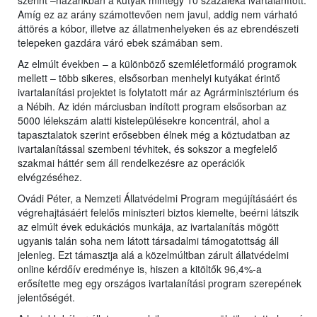
szerint –hazánkban a kutyák mintegy 10 százaléka ivartalanított.
Amíg ez az arány számottevően nem javul, addig nem várható
áttörés a kóbor, illetve az állatmenhelyeken és az ebrendészeti
telepeken gazdára váró ebek számában sem.
Az elmúlt években – a különböző szemléletformáló programok
mellett – több sikeres, elsősorban menhelyi kutyákat érintő
ivartalanítási projektet is folytatott már az Agrárminisztérium és
a Nébih. Az idén márciusban indított program elsősorban az
5000 lélekszám alatti kistelepülésekre koncentrál, ahol a
tapasztalatok szerint erősebben élnek még a köztudatban az
ivartalanítással szembeni tévhitek, és sokszor a megfelelő
szakmai háttér sem áll rendelkezésre az operációk
elvégzéséhez.
Ovádi Péter, a Nemzeti Állatvédelmi Program megújításáért és
végrehajtásáért felelős miniszteri biztos kiemelte, beérni látszik
az elmúlt évek edukációs munkája, az ivartalanítás mögött
ugyanis talán soha nem látott társadalmi támogatottság áll
jelenleg. Ezt támasztja alá a közelmúltban zárult állatvédelmi
online kérdőív eredménye is, hiszen a kitöltők 96,4%-a
erősítette meg egy országos ivartalanítási program szerepének
jelentőségét.