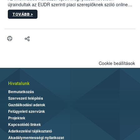
biztonságos grillezés legfontosabb tudnivalóit.
újraindultak az EUDR szerinti piaci szereplőknek szóló online
képzések.
TOVÁBB >
Cookie beállítások
Hivatalunk
Bemutatkozás
Szervezeti felépítés
Gazdálkodási adatok
Felügyeleti szervünk
Projektek
Kapcsolódó linkek
Adatkezelési tájékoztató
Akadálymentességi nyilatkozat