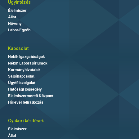
Ügyintézés
Élelmiszer
Állat
Növény
Labor/Egyéb
Kapcsolat
Nébih Igazgatóságok
Nébih Laboratóriumok
Kormányhivatalok
Sajtókapcsolat
Ügyfélszolgálat
Hatósági jogsegély
Élelmiszermentő Központ
Hírlevél feliratkozás
Gyakori kérdések
Élelmiszer
Állat