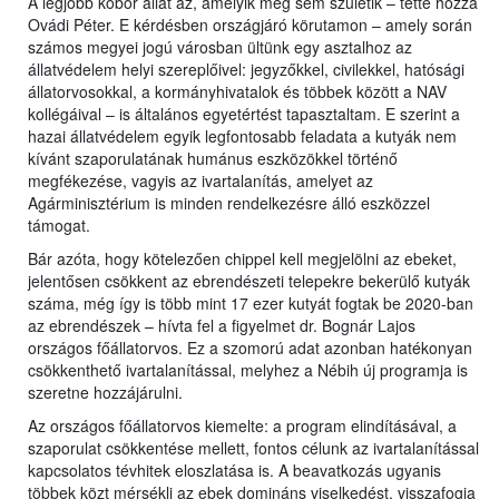
A legjobb kóbor állat az, amelyik meg sem születik – tette hozzá
Ovádi Péter. E kérdésben országjáró körutamon – amely során
számos megyei jogú városban ültünk egy asztalhoz az
állatvédelem helyi szereplőivel: jegyzőkkel, civilekkel, hatósági
állatorvosokkal, a kormányhivatalok és többek között a NAV
kollégáival – is általános egyetértést tapasztaltam. E szerint a
hazai állatvédelem egyik legfontosabb feladata a kutyák nem
kívánt szaporulatának humánus eszközökkel történő
megfékezése, vagyis az ivartalanítás, amelyet az
Agárminisztérium is minden rendelkezésre álló eszközzel
támogat.
Bár azóta, hogy kötelezően chippel kell megjelölni az ebeket,
jelentősen csökkent az ebrendészeti telepekre bekerülő kutyák
száma, még így is több mint 17 ezer kutyát fogtak be 2020-ban
az ebrendészek – hívta fel a figyelmet dr. Bognár Lajos
országos főállatorvos. Ez a szomorú adat azonban hatékonyan
csökkenthető ivartalanítással, melyhez a Nébih új programja is
szeretne hozzájárulni.
Az országos főállatorvos kiemelte: a program elindításával, a
szaporulat csökkentése mellett, fontos célunk az ivartalanítással
kapcsolatos tévhitek eloszlatása is. A beavatkozás ugyanis
többek közt mérsékli az ebek domináns viselkedést, visszafogja