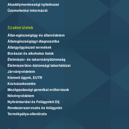
Akadálymentességi nyilatkozat
Üzemeltetési információ
Szakterületek
Állat-egészségügy és állatvédelem
Állategészségügyi diagnosztika
Állatgyógyászati termékek
Borászat és alkoholos italok
Élelmiszer- és takarmánybiztonság
Élelmiszerlánc-biztonsági laborhálózat
Járványvédelem
Kiemelt ügyek, EUTR
Kockázatkezelés
Mezőgazdasági genetikai erőforrások
Növényvédelem
Nyilvántartási és Felügyeleti Díj
Rendszerszervezés és felügyelet
Termékpálya-ellenőrzés