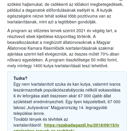
szökési hajlamukat, de csökkenti az időskori megbetegedések,
például a daganatok előfordulásának esélyét is. A kutyák
egészségére nézve tehát sokkal több pozitívuma van az
ivartalanításnak, mint azt a legtöbben gondolják.
A program az előzetes tervek szerint 2021 év végéig tart, a
résztvevő ebek kijelölése központilag történik. A
beavatkozásokat a megbízott állatorvosoknak a Magyar
Állatorvosi Kamara Kisemlősök ivartalanításának szakmai
ajánlása szerint kell elvégezniük, az összes műtét 70%-ában
nőivarú egyedeken. A program összköltsége 50 millió forint,
mely mintegy 1400 kutya ivartalanítását teszi lehetővé.
Tudta?
Egy nem ivartalanított szuka és kan kutya, valamint ivaros
leszármazottaik populációszabályozás nélküli sokasodása
6 év leforgása alatt összesen akár 67 000 újabb állat
születését eredményezheti. Egy ilyen képzeletbeli, 67 000
lakosú „kutyaváros” Magyarország 14. legnagyobb
települése lenne.
További tények és tévhitek az
ivartalanításról:
https://szabadagazdi.hu/2018/09/15/iv
artalanitas-tenyek-es-tevhitek/