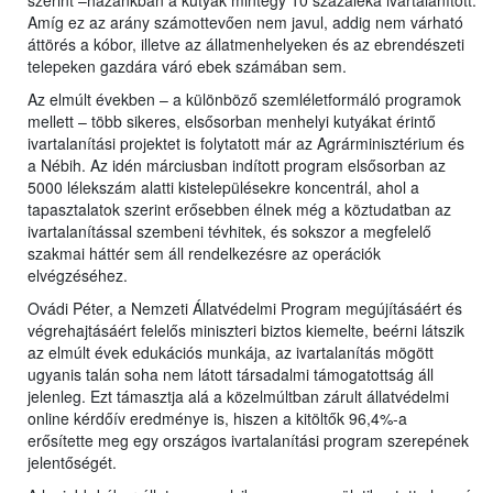
szerint –hazánkban a kutyák mintegy 10 százaléka ivartalanított.
Amíg ez az arány számottevően nem javul, addig nem várható
áttörés a kóbor, illetve az állatmenhelyeken és az ebrendészeti
telepeken gazdára váró ebek számában sem.
Az elmúlt években – a különböző szemléletformáló programok
mellett – több sikeres, elsősorban menhelyi kutyákat érintő
ivartalanítási projektet is folytatott már az Agrárminisztérium és
a Nébih. Az idén márciusban indított program elsősorban az
5000 lélekszám alatti kistelepülésekre koncentrál, ahol a
tapasztalatok szerint erősebben élnek még a köztudatban az
ivartalanítással szembeni tévhitek, és sokszor a megfelelő
szakmai háttér sem áll rendelkezésre az operációk
elvégzéséhez.
Ovádi Péter, a Nemzeti Állatvédelmi Program megújításáért és
végrehajtásáért felelős miniszteri biztos kiemelte, beérni látszik
az elmúlt évek edukációs munkája, az ivartalanítás mögött
ugyanis talán soha nem látott társadalmi támogatottság áll
jelenleg. Ezt támasztja alá a közelmúltban zárult állatvédelmi
online kérdőív eredménye is, hiszen a kitöltők 96,4%-a
erősítette meg egy országos ivartalanítási program szerepének
jelentőségét.