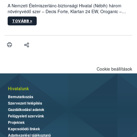
A Nemzeti Élelmiszerlánc-biztonsági Hivatal (Nébih) három
növényvédő szer – Decis Forte, Klartan 24 EW, Oroganic –
engedélyokiratát módosította, így azok a szüretet követően,
TOVÁBB >
egészen a vesszőérettség (BBCH 91) stádiumáig
felhasználhatóak a szőlőben. A kiterjesztések célja, hogy a korai
érésű szőlőkben is legyen lehetőség a károsító elleni további
védekezésre. Az Oroganic készítmény kis kiszerelésben kiskerti
felhasználók számára is elérhető és ökológiai termesztésben is
engedélyezett.
Cookie beállítások
Hivatalunk
Bemutatkozás
Szervezeti felépítés
Gazdálkodási adatok
Felügyeleti szervünk
Projektek
Kapcsolódó linkek
Adatkezelési tájékoztató