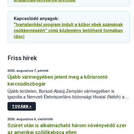
Kapcsolódó anyagok:
"Ivartalanítási program indult a kóbor ebek számának
csökkentéséért" című közlemény letölthető formában
(doc)
Friss hírek
2026. augusztus 7, péntek
Újabb vármegyében jelent meg a kőrisrontó
karcsúdíszbogár
Újabb területen, Borsod-Abaúj-Zemplén vármegyében is
igazolta a Nemzeti Élelmiszerlánc-biztonsági Hivatal (Nébih) a
kőrisrontó karcsúdíszbogár (Agrilus planipennis) jelenlétét. A
TOVÁBB >
kártevőt nem csak színcsapdában találták meg, de már fertőzött
fában is azonosították. A növényvédelmi szakemberek folytatják
az intenzív felderítést, emellett az intézkedéseket a szlovák
2026. augusztus 6, csütörtök
hatósággal is összehangolják a terjedés megállítása érdekében.
Szüret után is alkalmazható három növényvédő szer
az amerikai szőlőkabóca ellen