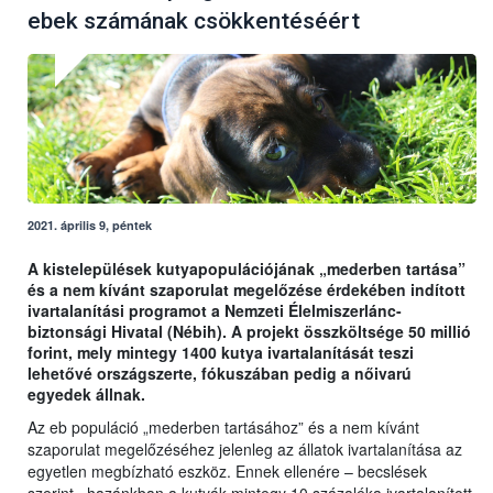
ebek számának csökkentéséért
2021. április 9, péntek
A kistelepülések kutyapopulációjának „mederben tartása”
és a nem kívánt szaporulat megelőzése érdekében indított
ivartalanítási programot a Nemzeti Élelmiszerlánc-
biztonsági Hivatal (Nébih). A projekt összköltsége 50 millió
forint, mely mintegy 1400 kutya ivartalanítását teszi
lehetővé országszerte, fókuszában pedig a nőivarú
egyedek állnak.
Az eb populáció „mederben tartásához” és a nem kívánt
szaporulat megelőzéséhez jelenleg az állatok ivartalanítása az
egyetlen megbízható eszköz. Ennek ellenére – becslések