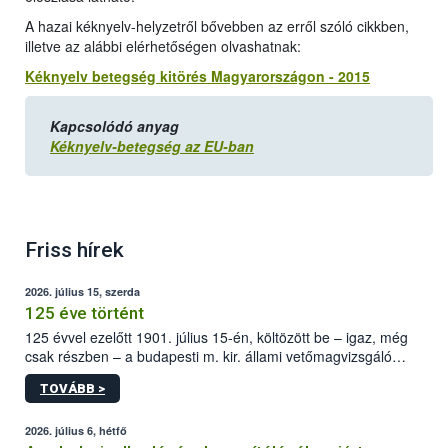
A hazai kéknyelv-helyzetről bővebben az erről szóló cikkben,
illetve az alábbi elérhetőségen olvashatnak:
Kéknyelv betegség kitörés Magyarországon - 2015
Kapcsolódó anyag
Kéknyelv-betegség az EU-ban
Friss hírek
2026. július 15, szerda
125 éve történt
125 évvel ezelőtt 1901. július 15-én, költözött be – igaz, még
csak részben – a budapesti m. kir. állami vetőmagvizsgáló
állomás a Kis Rókus utca 15. szám alatti, Czigler Győző által
TOVÁBB >
tervezett új épületébe.
2026. július 6, hétfő