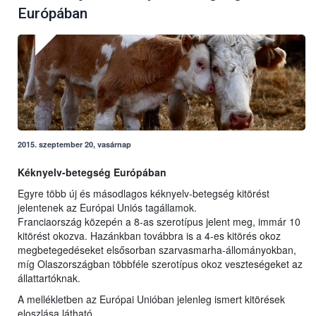
Európában
2015. szeptember 20, vasárnap
Kéknyelv-betegség Európában
Egyre több új és másodlagos kéknyelv-betegség kitörést
jelentenek az Európai Uniós tagállamok.
Franciaország közepén a 8-as szerotípus jelent meg, immár 10
kitörést okozva. Hazánkban továbbra is a 4-es kitörés okoz
megbetegedéseket elsősorban szarvasmarha-állományokban,
míg Olaszországban többféle szerotípus okoz veszteségeket az
állattartóknak.
A mellékletben az Európai Unióban jelenleg ismert kitörések
eloszlása látható.