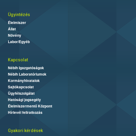
Ügyintézés
Élelmiszer
Állat
Növény
Labor/Egyéb
Kapcsolat
Nébih Igazgatóságok
Nébih Laboratóriumok
Kormányhivatalok
Sajtókapcsolat
Ügyfélszolgálat
Hatósági jogsegély
Élelmiszermentő Központ
Hírlevél feliratkozás
Gyakori kérdések