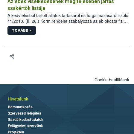
Az ebek viselkedésének megítélésében jártas
szakértők listája
A kedvtelésből tartott állatok tartásáról és forgalmazásáról szóló
41/2010. (II. 26.) Korm.rendelet szabályozza az eb okozta fizikai
sérülés, illetve ennek veszélye keletkezésekor felmerülő
TOVÁBB >
hatósági feladatokat, valamint a veszélyes eb tartását és annak
engedélyezését. Ezen eljárások során szükség esetén be kell
vonni az ebek viselkedésének megítélésében jártas szakértőt.
Cookie beállítások
Hivatalunk
Bemutatkozás
Szervezeti felépítés
Gazdálkodási adatok
Felügyeleti szervünk
Projektek