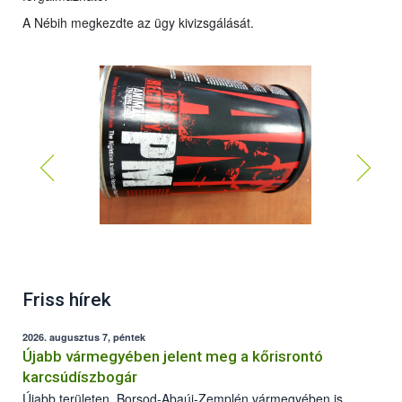
A Nébih megkezdte az ügy kivizsgálását.
Friss hírek
2026. augusztus 7, péntek
Újabb vármegyében jelent meg a kőrisrontó
karcsúdíszbogár
Újabb területen, Borsod-Abaúj-Zemplén vármegyében is