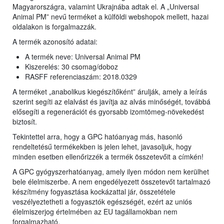
Magyarországra, valamint Ukrajnába adtak el. A „Universal
Animal PM” nevű terméket a külföldi webshopok mellett, hazai
oldalakon is forgalmazzák.
A termék azonosító adatai:
A termék neve: Universal Animal PM
Kiszerelés: 30 csomag/doboz
RASFF referenciaszám: 2018.0329
A terméket „anabolikus kiegészítőként” árulják, amely a leírás
szerint segíti az elalvást és javítja az alvás minőségét, továbbá
elősegíti a regenerációt és gyorsabb izomtömeg-növekedést
biztosít.
Tekintettel arra, hogy a GPC hatóanyag más, hasonló
rendeltetésű termékekben is jelen lehet, javasoljuk, hogy
minden esetben ellenőrizzék a termék összetevőit a címkén!
A GPC gyógyszerhatóanyag, amely ilyen módon nem kerülhet
bele élelmiszerbe. A nem engedélyezett összetevőt tartalmazó
készítmény fogyasztása kockázattal jár, összetétele
veszélyeztetheti a fogyasztók egészségét, ezért az uniós
élelmiszerjog értelmében az EU tagállamokban nem
forgalmazható.