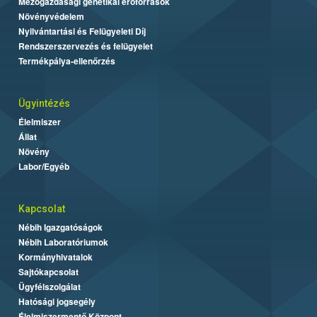
Mezőgazdasági genetikai erőforrások
Növényvédelem
Nyilvántartási és Felügyeleti Díj
Rendszerszervezés és felügyelet
Termékpálya-ellenőrzés
Ügyintézés
Élelmiszer
Állat
Növény
Labor/Egyéb
Kapcsolat
Nébih Igazgatóságok
Nébih Laboratóriumok
Kormányhivatalok
Sajtókapcsolat
Ügyfélszolgálat
Hatósági jogsegély
Élelmiszermentő Központ