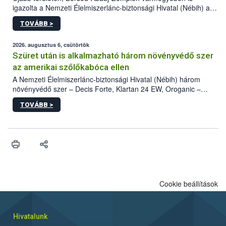
igazolta a Nemzeti Élelmiszerlánc-biztonsági Hivatal (Nébih) a
kőrisrontó karcsúdíszbogár (Agrilus planipennis) jelenlétét. A
TOVÁBB >
kártevőt nem csak színcsapdában találták meg, de már fertőzött
fában is azonosították. A növényvédelmi szakemberek folytatják
az intenzív felderítést, emellett az intézkedéseket a szlovák
2026. augusztus 6, csütörtök
hatósággal is összehangolják a terjedés megállítása érdekében.
Szüret után is alkalmazható három növényvédő szer
az amerikai szőlőkabóca ellen
A Nemzeti Élelmiszerlánc-biztonsági Hivatal (Nébih) három
növényvédő szer – Decis Forte, Klartan 24 EW, Oroganic –
engedélyokiratát módosította, így azok a szüretet követően,
TOVÁBB >
egészen a vesszőérettség (BBCH 91) stádiumáig
felhasználhatóak a szőlőben. A kiterjesztések célja, hogy a korai
érésű szőlőkben is legyen lehetőség a károsító elleni további
védekezésre. Az Oroganic készítmény kis kiszerelésben kiskerti
felhasználók számára is elérhető és ökológiai termesztésben is
engedélyezett.
Cookie beállítások
Hivatalunk