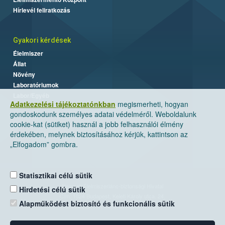
Hírlevél feliratkozás
Gyakori kérdések
Élelmiszer
Állat
Növény
Laboratóriumok
Labor/Egyéb
Adatkezelési tájékoztatónkban
megismerheti, hogyan
gondoskodunk személyes adatai védelméről. Weboldalunk
cookie-kat (sütiket) használ a jobb felhasználói élmény
érdekében, melynek biztosításához kérjük, kattintson az
„Elfogadom” gombra.
Statisztikai célú sütik
Nemzeti Élelmiszerlánc-biztonsági Hivatal
Hirdetési célú sütik
Cím: 1024 Budapest, Keleti Károly utca. 24.
Alapműködést biztosító és funkcionális sütik
Levelezési cím: 1525 Budapest. Pf. 30.