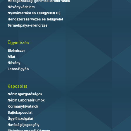
Mezőgazdasági genetikai erőforrások
Növényvédelem
Nyilvántartási és Felügyeleti Díj
Rendszerszervezés és felügyelet
Termékpálya-ellenőrzés
Ügyintézés
Élelmiszer
Állat
Növény
Labor/Egyéb
Kapcsolat
Nébih Igazgatóságok
Nébih Laboratóriumok
Kormányhivatalok
Sajtókapcsolat
Ügyfélszolgálat
Hatósági jogsegély
Élelmiszermentő Központ