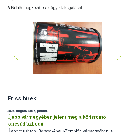
A Nébih megkezdte az ügy kivizsgálását.
Friss hírek
2026. augusztus 7, péntek
Újabb vármegyében jelent meg a kőrisrontó
karcsúdíszbogár
Újabb területen, Borsod-Abaúj-Zemplén vármegyében is