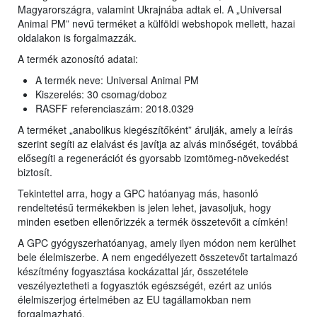
Magyarországra, valamint Ukrajnába adtak el. A „Universal
Animal PM” nevű terméket a külföldi webshopok mellett, hazai
oldalakon is forgalmazzák.
A termék azonosító adatai:
A termék neve: Universal Animal PM
Kiszerelés: 30 csomag/doboz
RASFF referenciaszám: 2018.0329
A terméket „anabolikus kiegészítőként” árulják, amely a leírás
szerint segíti az elalvást és javítja az alvás minőségét, továbbá
elősegíti a regenerációt és gyorsabb izomtömeg-növekedést
biztosít.
Tekintettel arra, hogy a GPC hatóanyag más, hasonló
rendeltetésű termékekben is jelen lehet, javasoljuk, hogy
minden esetben ellenőrizzék a termék összetevőit a címkén!
A GPC gyógyszerhatóanyag, amely ilyen módon nem kerülhet
bele élelmiszerbe. A nem engedélyezett összetevőt tartalmazó
készítmény fogyasztása kockázattal jár, összetétele
veszélyeztetheti a fogyasztók egészségét, ezért az uniós
élelmiszerjog értelmében az EU tagállamokban nem
forgalmazható.