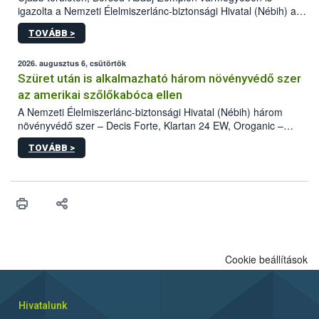
igazolta a Nemzeti Élelmiszerlánc-biztonsági Hivatal (Nébih) a
kőrisrontó karcsúdíszbogár (Agrilus planipennis) jelenlétét. A
TOVÁBB >
kártevőt nem csak színcsapdában találták meg, de már fertőzött
fában is azonosították. A növényvédelmi szakemberek folytatják
az intenzív felderítést, emellett az intézkedéseket a szlovák
2026. augusztus 6, csütörtök
hatósággal is összehangolják a terjedés megállítása érdekében.
Szüret után is alkalmazható három növényvédő szer
az amerikai szőlőkabóca ellen
A Nemzeti Élelmiszerlánc-biztonsági Hivatal (Nébih) három
növényvédő szer – Decis Forte, Klartan 24 EW, Oroganic –
engedélyokiratát módosította, így azok a szüretet követően,
TOVÁBB >
egészen a vesszőérettség (BBCH 91) stádiumáig
felhasználhatóak a szőlőben. A kiterjesztések célja, hogy a korai
érésű szőlőkben is legyen lehetőség a károsító elleni további
védekezésre. Az Oroganic készítmény kis kiszerelésben kiskerti
felhasználók számára is elérhető és ökológiai termesztésben is
engedélyezett.
Cookie beállítások
Hivatalunk