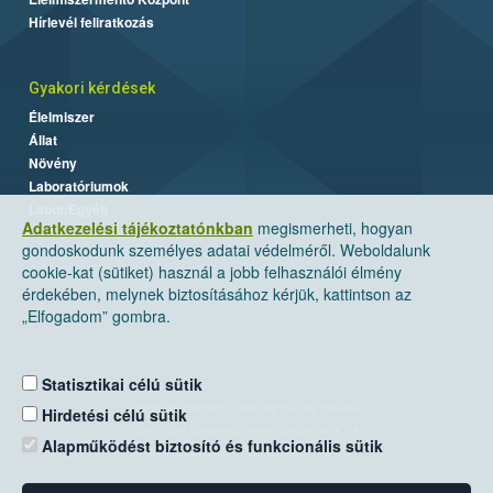
Hírlevél feliratkozás
Gyakori kérdések
Élelmiszer
Állat
Növény
Laboratóriumok
Labor/Egyéb
Adatkezelési tájékoztatónkban
megismerheti, hogyan
gondoskodunk személyes adatai védelméről. Weboldalunk
cookie-kat (sütiket) használ a jobb felhasználói élmény
érdekében, melynek biztosításához kérjük, kattintson az
„Elfogadom” gombra.
Statisztikai célú sütik
Nemzeti Élelmiszerlánc-biztonsági Hivatal
Hirdetési célú sütik
Cím: 1024 Budapest, Keleti Károly utca. 24.
Alapműködést biztosító és funkcionális sütik
Levelezési cím: 1525 Budapest. Pf. 30.