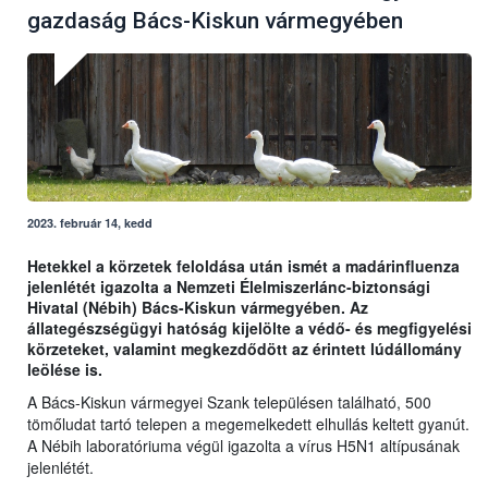
gazdaság Bács-Kiskun vármegyében
2023. február 14, kedd
Hetekkel a körzetek feloldása után ismét a madárinfluenza
jelenlétét igazolta a Nemzeti Élelmiszerlánc-biztonsági
Hivatal (Nébih) Bács-Kiskun vármegyében. Az
állategészségügyi hatóság kijelölte a védő- és megfigyelési
körzeteket, valamint megkezdődött az érintett lúdállomány
leölése is.
A Bács-Kiskun vármegyei Szank településen található, 500
tömőludat tartó telepen a megemelkedett elhullás keltett gyanút.
A Nébih laboratóriuma végül igazolta a vírus H5N1 altípusának
jelenlétét.