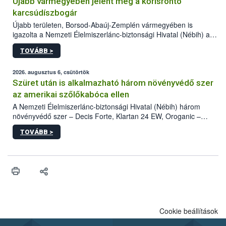
Újabb vármegyében jelent meg a kőrisrontó
karcsúdíszbogár
Újabb területen, Borsod-Abaúj-Zemplén vármegyében is
igazolta a Nemzeti Élelmiszerlánc-biztonsági Hivatal (Nébih) a
kőrisrontó karcsúdíszbogár (Agrilus planipennis) jelenlétét. A
TOVÁBB >
kártevőt nem csak színcsapdában találták meg, de már fertőzött
fában is azonosították. A növényvédelmi szakemberek folytatják
az intenzív felderítést, emellett az intézkedéseket a szlovák
2026. augusztus 6, csütörtök
hatósággal is összehangolják a terjedés megállítása érdekében.
Szüret után is alkalmazható három növényvédő szer
az amerikai szőlőkabóca ellen
A Nemzeti Élelmiszerlánc-biztonsági Hivatal (Nébih) három
növényvédő szer – Decis Forte, Klartan 24 EW, Oroganic –
engedélyokiratát módosította, így azok a szüretet követően,
TOVÁBB >
egészen a vesszőérettség (BBCH 91) stádiumáig
felhasználhatóak a szőlőben. A kiterjesztések célja, hogy a korai
érésű szőlőkben is legyen lehetőség a károsító elleni további
védekezésre. Az Oroganic készítmény kis kiszerelésben kiskerti
felhasználók számára is elérhető és ökológiai termesztésben is
engedélyezett.
Cookie beállítások