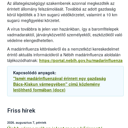
Az állategészségügyi szakemberek azonnal megkezdték az
érintett állomány felszámolását. Továbbá az adott gazdaság
körül kijelölték a 3 km sugarú védőkörzetet, valamint a 10 km
sugarú megfigyelési körzetet.
A vírus továbbra is jelen van hazánkban, így a baromfitelepek
vadmadaraktól, járványközvetítő személyektől, eszközöktől való
védelme elengedhetetlen.
A madárinfluenza kitörésekről és a nemzetközi kereskedelmet
érintő aktuális információkról a Nébih madárinfluenza aloldalán
tájékozódhatnak:
https://portal.nebih.gov.hu/madarinfluenza
Kapcsolódó anyagok:
"Ismét madárinfluenzával érintett egy gazdaság
Bács-Kiskun vármegyében" című közlemény
letölthető formában (docx)
Friss hírek
2026. augusztus 7, péntek