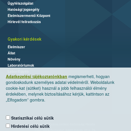
Ügyfélszolgálat
Hatósági jogsegély
Élelmiszermentő Központ
Hírlevél feliratkozás
Gyakori kérdések
Élelmiszer
Állat
Növény
Laboratóriumok
Labor/Egyéb
Adatkezelési tájékoztatónkban
megismerheti, hogyan
gondoskodunk személyes adatai védelméről. Weboldalunk
cookie-kat (sütiket) használ a jobb felhasználói élmény
érdekében, melynek biztosításához kérjük, kattintson az
„Elfogadom” gombra.
Statisztikai célú sütik
Nemzeti Élelmiszerlánc-biztonsági Hivatal
Hirdetési célú sütik
Cím: 1024 Budapest, Keleti Károly utca. 24.