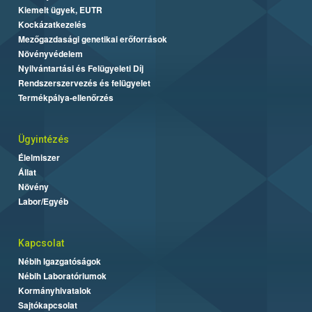
Kiemelt ügyek, EUTR
Kockázatkezelés
Mezőgazdasági genetikai erőforrások
Növényvédelem
Nyilvántartási és Felügyeleti Díj
Rendszerszervezés és felügyelet
Termékpálya-ellenőrzés
Ügyintézés
Élelmiszer
Állat
Növény
Labor/Egyéb
Kapcsolat
Nébih Igazgatóságok
Nébih Laboratóriumok
Kormányhivatalok
Sajtókapcsolat