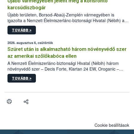
Újabb vármegyében jelent meg a kőrisrontó
karcsúdíszbogár
Újabb területen, Borsod-Abaúj-Zemplén vármegyében is
igazolta a Nemzeti Élelmiszerlánc-biztonsági Hivatal (Nébih) a
kőrisrontó karcsúdíszbogár (Agrilus planipennis) jelenlétét. A
TOVÁBB >
kártevőt nem csak színcsapdában találták meg, de már fertőzött
fában is azonosították. A növényvédelmi szakemberek folytatják
az intenzív felderítést, emellett az intézkedéseket a szlovák
2026. augusztus 6, csütörtök
hatósággal is összehangolják a terjedés megállítása érdekében.
Szüret után is alkalmazható három növényvédő szer
az amerikai szőlőkabóca ellen
A Nemzeti Élelmiszerlánc-biztonsági Hivatal (Nébih) három
növényvédő szer – Decis Forte, Klartan 24 EW, Oroganic –
engedélyokiratát módosította, így azok a szüretet követően,
TOVÁBB >
egészen a vesszőérettség (BBCH 91) stádiumáig
felhasználhatóak a szőlőben. A kiterjesztések célja, hogy a korai
érésű szőlőkben is legyen lehetőség a károsító elleni további
védekezésre. Az Oroganic készítmény kis kiszerelésben kiskerti
felhasználók számára is elérhető és ökológiai termesztésben is
engedélyezett.
Cookie beállítások