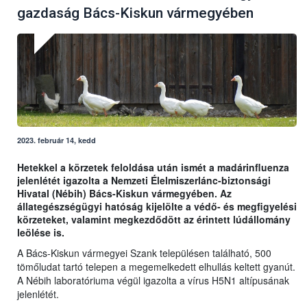
gazdaság Bács-Kiskun vármegyében
2023. február 14, kedd
Hetekkel a körzetek feloldása után ismét a madárinfluenza
jelenlétét igazolta a Nemzeti Élelmiszerlánc-biztonsági
Hivatal (Nébih) Bács-Kiskun vármegyében. Az
állategészségügyi hatóság kijelölte a védő- és megfigyelési
körzeteket, valamint megkezdődött az érintett lúdállomány
leölése is.
A Bács-Kiskun vármegyei Szank településen található, 500
tömőludat tartó telepen a megemelkedett elhullás keltett gyanút.
A Nébih laboratóriuma végül igazolta a vírus H5N1 altípusának
jelenlétét.