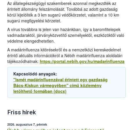
Az állategészségügyi szakemberek azonnal megkezdték az
érintett állomány felszámolását. Továbbá az adott gazdaság
körül kijelölték a 3 km sugarú védőkörzetet, valamint a 10 km
sugarú megfigyelési körzetet.
A vírus továbbra is jelen van hazánkban, így a baromfitelepek
vadmadaraktól, járványközvetítő személyektől, eszközöktől való
védelme elengedhetetlen.
A madárinfluenza kitörésekről és a nemzetközi kereskedelmet
érintő aktuális információkról a Nébih madárinfluenza aloldalán
tájékozódhatnak:
https://portal.nebih.gov.hu/madarinfluenza
Kapcsolódó anyagok:
"Ismét madárinfluenzával érintett egy gazdaság
Bács-Kiskun vármegyében" című közlemény
letölthető formában (docx)
Friss hírek
2026. augusztus 7, péntek