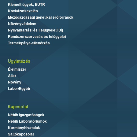
Kiemelt ügyek, EUTR
Kockázatkezelés
Mezőgazdasági genetikai erőforrások
Növényvédelem
Nyilvántartási és Felügyeleti Díj
Rendszerszervezés és felügyelet
Termékpálya-ellenőrzés
Ügyintézés
Élelmiszer
Állat
Növény
Labor/Egyéb
Kapcsolat
Nébih Igazgatóságok
Nébih Laboratóriumok
Kormányhivatalok
Sajtókapcsolat