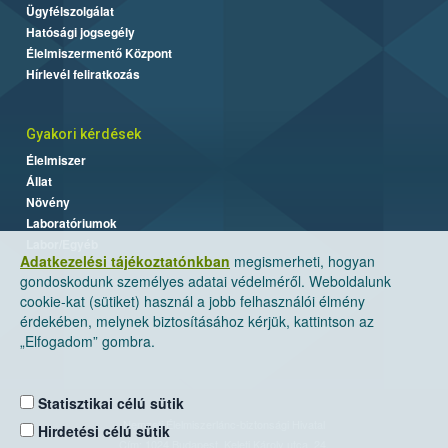
Ügyfélszolgálat
Hatósági jogsegély
Élelmiszermentő Központ
Hírlevél feliratkozás
Gyakori kérdések
Élelmiszer
Állat
Növény
Laboratóriumok
Labor/Egyéb
Adatkezelési tájékoztatónkban
megismerheti, hogyan
gondoskodunk személyes adatai védelméről. Weboldalunk
cookie-kat (sütiket) használ a jobb felhasználói élmény
érdekében, melynek biztosításához kérjük, kattintson az
„Elfogadom” gombra.
Statisztikai célú sütik
Nemzeti Élelmiszerlánc-biztonsági Hivatal
Hirdetési célú sütik
Cím: 1024 Budapest, Keleti Károly utca. 24.