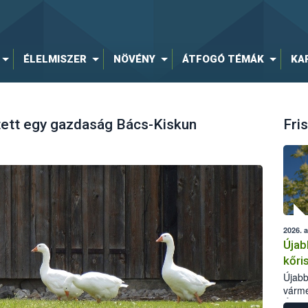
ÉLELMISZER
NÖVÉNY
ÁTFOGÓ TÉMÁK
KA
tett egy gazdaság Bács-Kiskun
Fris
2026. 
Újab
kőri
Újabb
várme
Élelm