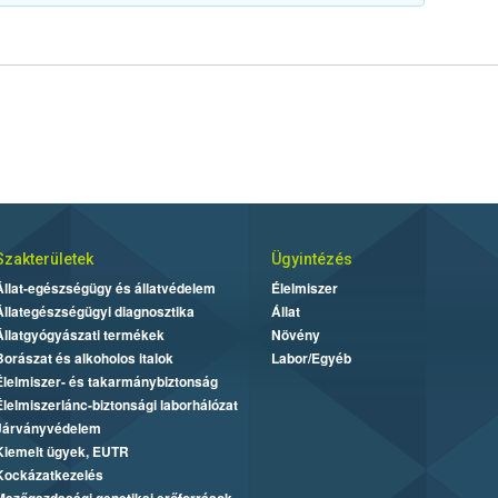
Szakterületek
Ügyintézés
Állat-egészségügy és állatvédelem
Élelmiszer
Állategészségügyi diagnosztika
Állat
Állatgyógyászati termékek
Növény
Borászat és alkoholos italok
Labor/Egyéb
Élelmiszer- és takarmánybiztonság
Élelmiszerlánc-biztonsági laborhálózat
Járványvédelem
Kiemelt ügyek, EUTR
Kockázatkezelés