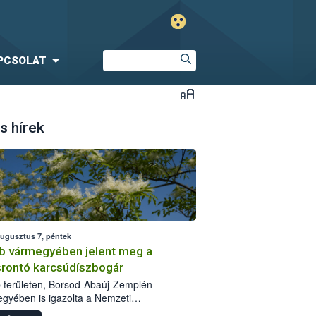
PCSOLAT
s hírek
augusztus 7, péntek
b vármegyében jelent meg a
srontó karcsúdíszbogár
 területen, Borsod-Abaúj-Zemplén
gyében is igazolta a Nemzeti
iszerlánc-biztonsági Hivatal (Nébih) a