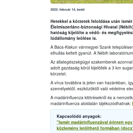
2023. február 14, kedd
Hetekkel a körzetek feloldása után ismét
Élelmiszerlánc-biztonsági Hivatal (Nébi
hatóság kijelölte a védő- és megfigyelés
lúdállomány leölése is.
A Bács-Kiskun vármegyei Szank településen 
elhullás keltett gyanút. A Nébih laboratóriu
Az állategészségügyi szakemberek azonnal 
adott gazdaság körül kijelölték a 3 km suga
körzetet.
A vírus továbbra is jelen van hazánkban, íg
személyektől, eszközöktől való védelme ele
A madárinfluenza kitörésekről és a nemzetkö
madárinfluenza aloldalán tájékozódhatnak:
Kapcsolódó anyagok:
"Ismét madárinfluenzával érintett e
közlemény letölthető formában (docx