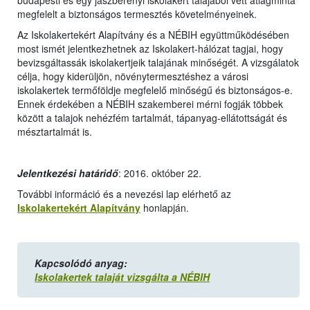
budapesti és egy jászberényi iskolakert talajából vett átlagminta
megfelelt a biztonságos termesztés követelményeinek.
Az Iskolakertekért Alapítvány és a NÉBIH együttműködésében
most ismét jelentkezhetnek az Iskolakert-hálózat tagjai, hogy
bevizsgáltassák iskolakertjeik talajának minőségét. A vizsgálatok
célja, hogy kiderüljön, növénytermesztéshez a városi
iskolakertek termőföldje megfelelő minőségű és biztonságos-e.
Ennek érdekében a NÉBIH szakemberei mérni fogják többek
között a talajok nehézfém tartalmát, tápanyag-ellátottságát és
mésztartalmát is.
Jelentkezési határidő
: 2016. október 22.
További információ és a nevezési lap elérhető az
Iskolakertekért Alapítvány
honlapján.
Kapcsolódó anyag:
Iskolakertek talaját vizsgálta a NÉBIH