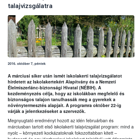
talajvizsgálatra
2016. október 7, péntek
A márciusi siker után ismét iskolakerti talajvizsgálatot
hirdetett az Iskolakertekért Alapítvány és a Nemzeti
Élelmiszerlánc-biztonsági Hivatal (NÉBIH). A
kezdeményezés célja, hogy az iskolákban megfelelő és
biztonságos talajon tanulhassák meg a gyerekek a
növénytermesztés alapjait. A programra október 22-ig
várják a jelentkezéseket a szervezők.
Megnyugtató eredményt hozott az idén februárban és
márciusban tartott első iskolakerti talajvizsgálat program: mind a
nyolc – környezeti kockázatoknak fokozottabban kitett –