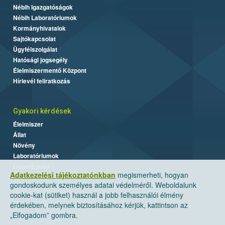
Nébih Igazgatóságok
Nébih Laboratóriumok
Kormányhivatalok
Sajtókapcsolat
Ügyfélszolgálat
Hatósági jogsegély
Élelmiszermentő Központ
Hírlevél feliratkozás
Gyakori kérdések
Élelmiszer
Állat
Növény
Laboratóriumok
Labor/Egyéb
Adatkezelési tájékoztatónkban
megismerheti, hogyan
gondoskodunk személyes adatai védelméről. Weboldalunk
cookie-kat (sütiket) használ a jobb felhasználói élmény
érdekében, melynek biztosításához kérjük, kattintson az
„Elfogadom” gombra.