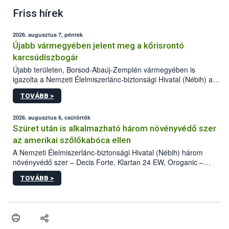
Friss hírek
2026. augusztus 7, péntek
Újabb vármegyében jelent meg a kőrisrontó
karcsúdíszbogár
Újabb területen, Borsod-Abaúj-Zemplén vármegyében is
igazolta a Nemzeti Élelmiszerlánc-biztonsági Hivatal (Nébih) a
kőrisrontó karcsúdíszbogár (Agrilus planipennis) jelenlétét. A
TOVÁBB >
kártevőt nem csak színcsapdában találták meg, de már fertőzött
fában is azonosították. A növényvédelmi szakemberek folytatják
az intenzív felderítést, emellett az intézkedéseket a szlovák
2026. augusztus 6, csütörtök
hatósággal is összehangolják a terjedés megállítása érdekében.
Szüret után is alkalmazható három növényvédő szer
az amerikai szőlőkabóca ellen
A Nemzeti Élelmiszerlánc-biztonsági Hivatal (Nébih) három
növényvédő szer – Decis Forte, Klartan 24 EW, Oroganic –
engedélyokiratát módosította, így azok a szüretet követően,
TOVÁBB >
egészen a vesszőérettség (BBCH 91) stádiumáig
felhasználhatóak a szőlőben. A kiterjesztések célja, hogy a korai
érésű szőlőkben is legyen lehetőség a károsító elleni további
védekezésre. Az Oroganic készítmény kis kiszerelésben kiskerti
felhasználók számára is elérhető és ökológiai termesztésben is