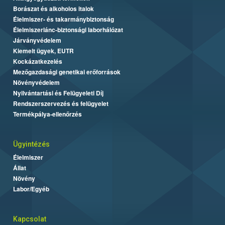
Borászat és alkoholos italok
Élelmiszer- és takarmánybiztonság
Élelmiszerlánc-biztonsági laborhálózat
Járványvédelem
Kiemelt ügyek, EUTR
Kockázatkezelés
Mezőgazdasági genetikai erőforrások
Növényvédelem
Nyilvántartási és Felügyeleti Díj
Rendszerszervezés és felügyelet
Termékpálya-ellenőrzés
Ügyintézés
Élelmiszer
Állat
Növény
Labor/Egyéb
Kapcsolat