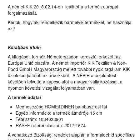
A német KIK 2018.02.14-én leállította a termék európai
forgalmazását.
Kérjük, hogy aki rendelkezik bármelyik termékkel, ne használja
azt!
Korábban írtuk:
A kifogásolt termék Németországon keresztül érkezett az
Európai Unió piacára. A német importőr KIK Textilien & Non-
Food GmbH Magyarország mellett további nyolc tagállam KIK
üzleteibe juttatott az árucikkből. A NÉBIH a bejelentést
követően felvette a kapcsolatot a magyar vállalkozással, a
nyomon követési vizsgálat folyamatban van.
A termék adatai
Megnevezése:HOME&DINER bambuszrost tál
Egyéb információ: a termék átmérője 15 cm
Tételszám: 1034033901
RASFF referenciaszám: 2017.1674
A vonatkozó Bizottsági rendelet alapján a formaldehid specifikus