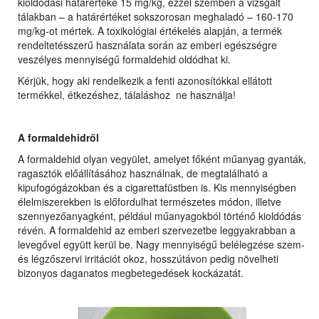
kioldódási határértéke 15 mg/kg, ezzel szemben a vizsgált
tálakban – a határértéket sokszorosan meghaladó – 160-170
mg/kg-ot mértek. A toxikológiai értékelés alapján, a termék
rendeltetésszerű használata során az emberi egészségre
veszélyes mennyiségű formaldehid oldódhat ki.
Kérjük, hogy aki rendelkezik a fenti azonosítókkal ellátott
termékkel, étkezéshez, tálaláshoz ne használja!
A formaldehidről
A formaldehid olyan vegyület, amelyet főként műanyag gyanták,
ragasztók előállításához használnak, de megtalálható a
kipufogógázokban és a cigarettafüstben is. Kis mennyiségben
élelmiszerekben is előfordulhat természetes módon, illetve
szennyezőanyagként, például műanyagokból történő kioldódás
révén. A formaldehid az emberi szervezetbe leggyakrabban a
levegővel együtt kerül be. Nagy mennyiségű belélegzése szem-
és légzőszervi irritációt okoz, hosszútávon pedig növelheti
bizonyos daganatos megbetegedések kockázatát.