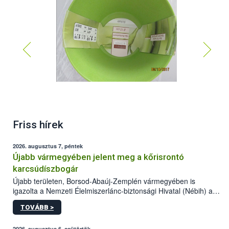
Friss hírek
2026. augusztus 7, péntek
Újabb vármegyében jelent meg a kőrisrontó
karcsúdíszbogár
Újabb területen, Borsod-Abaúj-Zemplén vármegyében is
igazolta a Nemzeti Élelmiszerlánc-biztonsági Hivatal (Nébih) a
kőrisrontó karcsúdíszbogár (Agrilus planipennis) jelenlétét. A
TOVÁBB >
kártevőt nem csak színcsapdában találták meg, de már fertőzött
fában is azonosították. A növényvédelmi szakemberek folytatják
2026. augusztus 6, csütörtök