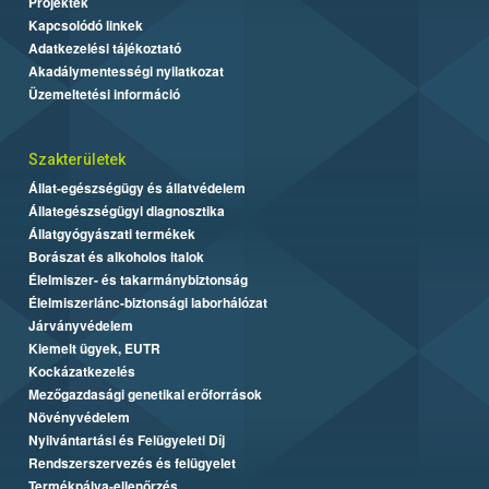
Projektek
Kapcsolódó linkek
Adatkezelési tájékoztató
Akadálymentességi nyilatkozat
Üzemeltetési információ
Szakterületek
Állat-egészségügy és állatvédelem
Állategészségügyi diagnosztika
Állatgyógyászati termékek
Borászat és alkoholos italok
Élelmiszer- és takarmánybiztonság
Élelmiszerlánc-biztonsági laborhálózat
Járványvédelem
Kiemelt ügyek, EUTR
Kockázatkezelés
Mezőgazdasági genetikai erőforrások
Növényvédelem
Nyilvántartási és Felügyeleti Díj
Rendszerszervezés és felügyelet
Termékpálya-ellenőrzés