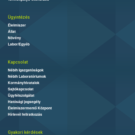
Ügyintézés
Élelmiszer
Állat
Növény
Labor/Egyéb
Kapcsolat
Nébih Igazgatóságok
Nébih Laboratóriumok
Kormányhivatalok
Sajtókapcsolat
Ügyfélszolgálat
Hatósági jogsegély
Élelmiszermentő Központ
Hírlevél feliratkozás
Gyakori kérdések