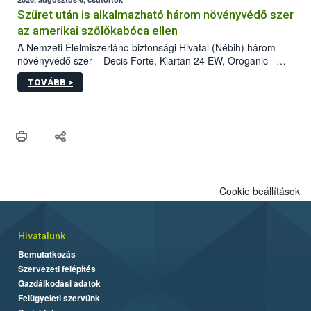
az intenzív felderítést, emellett az intézkedéseket a szlovák
hatósággal is összehangolják a terjedés megállítása érdekében.
Szüret után is alkalmazható három növényvédő szer
az amerikai szőlőkabóca ellen
A Nemzeti Élelmiszerlánc-biztonsági Hivatal (Nébih) három
növényvédő szer – Decis Forte, Klartan 24 EW, Oroganic –
engedélyokiratát módosította, így azok a szüretet követően,
TOVÁBB >
egészen a vesszőérettség (BBCH 91) stádiumáig
felhasználhatóak a szőlőben. A kiterjesztések célja, hogy a korai
érésű szőlőkben is legyen lehetőség a károsító elleni további
védekezésre. Az Oroganic készítmény kis kiszerelésben kiskerti
felhasználók számára is elérhető és ökológiai termesztésben is
engedélyezett.
Cookie beállítások
Hivatalunk
Bemutatkozás
Szervezeti felépítés
Gazdálkodási adatok
Felügyeleti szervünk