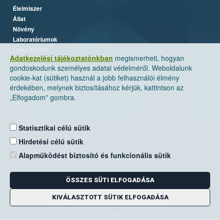
Élelmiszer
Állat
Növény
Laboratóriumok
Labor/Egyéb
Adatkezelési tájékoztatónkban
megismerheti, hogyan
gondoskodunk személyes adatai védelméről. Weboldalunk
cookie-kat (sütiket) használ a jobb felhasználói élmény
érdekében, melynek biztosításához kérjük, kattintson az
„Elfogadom” gombra.
Statisztikai célú sütik
Nemzeti Élelmiszerlánc-biztonsági Hivatal
Hirdetési célú sütik
Cím: 1024 Budapest, Keleti Károly utca. 24.
Alapműködést biztosító és funkcionális sütik
Levelezési cím: 1525 Budapest. Pf. 30.
ÖSSZES SÜTI ELFOGADÁSA
E-mail:
ugyfelszolgalat@nebih.gov.hu
Zöld szám: 06-80/263-244
KIVÁLASZTOTT SÜTIK ELFOGADÁSA
Telefon: 06-1/ 336-9000
Fax: 06-1/336-9479