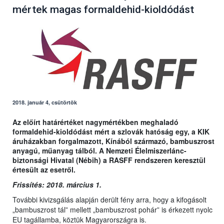
mértek magas formaldehid-kioldódást
2018. január 4, csütörtök
Az előírt határértéket nagymértékben meghaladó
formaldehid-kioldódást mért a szlovák hatóság egy, a KIK
áruházakban forgalmazott, Kínából származó, bambuszrost
anyagú, műanyag tálból. A Nemzeti Élelmiszerlánc-
biztonsági Hivatal (Nébih) a RASFF rendszeren keresztül
értesült az esetről.
Frissítés: 2018. március 1.
További kivizsgálás alapján derült fény arra, hogy a kifogásolt
„bambuszrost tál” mellett „bambuszrost pohár” is érkezett nyolc
EU tagállamba, köztük Magyarországra is.