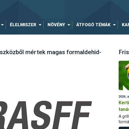
ÉLELMISZER
NÖVÉNY
ÁTFOGÓ TÉMÁK
KA
 eszközből mértek magas formaldehid-
Fris
2026. 
Kert
taná
A gri
formá
romlá