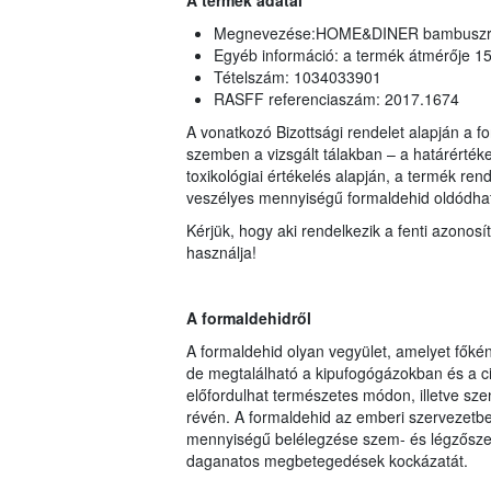
A termék adatai
Megnevezése:HOME&DINER bambuszro
Egyéb információ: a termék átmérője 1
Tételszám: 1034033901
RASFF referenciaszám: 2017.1674
A vonatkozó Bizottsági rendelet alapján a f
szemben a vizsgált tálakban – a határérté
toxikológiai értékelés alapján, a termék re
veszélyes mennyiségű formaldehid oldódhat
Kérjük, hogy aki rendelkezik a fenti azonosí
használja!
A formaldehidről
A formaldehid olyan vegyület, amelyet főké
de megtalálható a kipufogógázokban és a ci
előfordulhat természetes módon, illetve s
révén. A formaldehid az emberi szervezetbe
mennyiségű belélegzése szem- és légzőszerv
daganatos megbetegedések kockázatát.