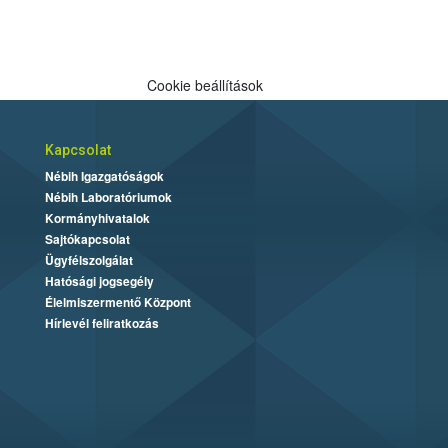
Cookie beállítások
Kapcsolat
Nébih Igazgatóságok
Nébih Laboratóriumok
Kormányhivatalok
Sajtókapcsolat
Ügyfélszolgálat
Hatósági jogsegély
Élelmiszermentő Központ
Hírlevél feliratkozás