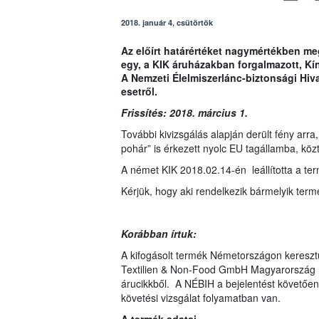
2018. január 4, csütörtök
Az előírt határértéket nagymértékben m
egy, a KIK áruházakban forgalmazott, K
A Nemzeti Élelmiszerlánc-biztonsági Hiva
esetről.
Frissítés: 2018. március 1.
További kivizsgálás alapján derült fény arra
pohár” is érkezett nyolc EU tagállamba, köz
A német KIK 2018.02.14-én leállította a te
Kérjük, hogy aki rendelkezik bármelyik termé
Korábban írtuk:
A kifogásolt termék Németországon keresztü
Textilien & Non-Food GmbH Magyarország mell
árucikkből. A NÉBIH a bejelentést követően
követési vizsgálat folyamatban van.