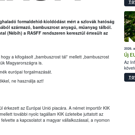
TO
szapo
sütög
techni
alapa
eghaladó formaldehid-kioldódást mért a szlovák hatóság
higié
ínából származó, bambuszrost anyagú, műanyag tálból.
hőkez
tal (Nébih) a RASFF rendszeren keresztül értesült az
tárol
Hivat
2026. 
a biz
Új E
, hogy a kifogásolt „bambuszrost tál” mellett „bambuszrost
Az In
tük Magyarországra is.
követ
rmék európai forgalmazását.
szere
TO
kkel, ne használja azt!
l érkezett az Európai Unió piacára. A német importőr KIK
ett további nyolc tagállam KIK üzleteibe juttatott az
 felvette a kapcsolatot a magyar vállalkozással, a nyomon