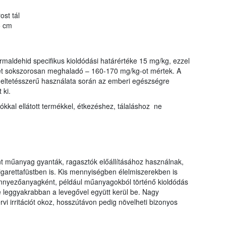
st tál
5 cm
ormaldehid specifikus kioldódási határértéke 15 mg/kg, ezzel
ket sokszorosan meghaladó – 160-170 mg/kg-ot mértek. A
ndeltetésszerű használata során az emberi egészségre
 ki.
tókkal ellátott termékkel, étkezéshez, tálaláshoz ne
nt műanyag gyanták, ragasztók előállításához használnak,
garettafüstben is. Kis mennyiségben élelmiszerekben is
zennyezőanyagként, például műanyagokból történő kioldódás
 leggyakrabban a levegővel együtt kerül be. Nagy
i irritációt okoz, hosszútávon pedig növelheti bizonyos