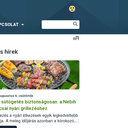
PCSOLAT
s hírek
augusztus 6, csütörtök
i sütögetés biztonságosan: a Nébih
csai nyári grillezéshez
llezés a nyári étkezések egyik legkedveltebb
ja. A meleg időjárás azonban a kórokozó,
st okozó baktériumok gyorsabb