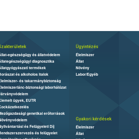
Szakterületek
Ügyintézés
Állat-egészségügy és állatvédelem
Élelmiszer
Állategészségügyi diagnosztika
Állat
Állatgyógyászati termékek
Növény
Borászat és alkoholos italok
Labor/Egyéb
Élelmiszer- és takarmánybiztonság
Élelmiszerlánc-biztonsági laborhálózat
Járványvédelem
Kiemelt ügyek, EUTR
Kockázatkezelés
Mezőgazdasági genetikai erőforrások
Gyakori kérdések
Növényvédelem
Nyilvántartási és Felügyeleti Díj
Élelmiszer
Rendszerszervezés és felügyelet
Állat