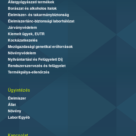
Állatgyógyászati termékek
Borászat és alkoholos italok
Élelmiszer- és takarmánybiztonság
Élelmiszerlánc-biztonsági laborhálózat
Járványvédelem
Kiemelt ügyek, EUTR
Kockázatkezelés
Mezőgazdasági genetikai erőforrások
Növényvédelem
Nyilvántartási és Felügyeleti Díj
Rendszerszervezés és felügyelet
Termékpálya-ellenőrzés
Ügyintézés
Élelmiszer
Állat
Növény
Labor/Egyéb
Kapcsolat