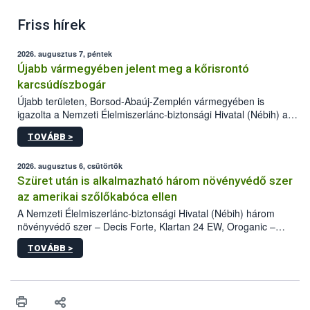
Friss hírek
2026. augusztus 7, péntek
Újabb vármegyében jelent meg a kőrisrontó
karcsúdíszbogár
Újabb területen, Borsod-Abaúj-Zemplén vármegyében is
igazolta a Nemzeti Élelmiszerlánc-biztonsági Hivatal (Nébih) a
kőrisrontó karcsúdíszbogár (Agrilus planipennis) jelenlétét. A
TOVÁBB >
kártevőt nem csak színcsapdában találták meg, de már fertőzött
fában is azonosították. A növényvédelmi szakemberek folytatják
az intenzív felderítést, emellett az intézkedéseket a szlovák
2026. augusztus 6, csütörtök
hatósággal is összehangolják a terjedés megállítása érdekében.
Szüret után is alkalmazható három növényvédő szer
az amerikai szőlőkabóca ellen
A Nemzeti Élelmiszerlánc-biztonsági Hivatal (Nébih) három
növényvédő szer – Decis Forte, Klartan 24 EW, Oroganic –
engedélyokiratát módosította, így azok a szüretet követően,
TOVÁBB >
egészen a vesszőérettség (BBCH 91) stádiumáig
felhasználhatóak a szőlőben. A kiterjesztések célja, hogy a korai
érésű szőlőkben is legyen lehetőség a károsító elleni további
védekezésre. Az Oroganic készítmény kis kiszerelésben kiskerti
felhasználók számára is elérhető és ökológiai termesztésben is