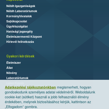
Nébih Igazgatóságok
Nébih Laboratóriumok
Kormányhivatalok
Sajtókapcsolat
Ügyfélszolgálat
Hatósági jogsegély
Élelmiszermentő Központ
Hírlevél feliratkozás
Gyakori kérdések
Élelmiszer
Állat
Növény
Laboratóriumok
Labor/Egyéb
Adatkezelési tájékoztatónkban
megismerheti, hogyan
gondoskodunk személyes adatai védelméről. Weboldalunk
cookie-kat (sütiket) használ a jobb felhasználói élmény
érdekében, melynek biztosításához kérjük, kattintson az
„Elfogadom” gombra.