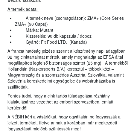
webáruházakban.
A termék adatai:
A termék neve (csomagoláson): ZMA+ (Core Series
ZMA+ (90 Caps))
Márka: Mutant
Kiszerelés: 90 db kapszula / doboz
Gyártó: Fit Food LTD. (Kanada)
A francia hatóság jelzése szerint a készítmény napi adagjában
32 mg cinktartalmat mértek, amely meghaladja az EFSA által
megállapított legfelső biztonságos szintet (25 mg). A termékből
Hollandián (Naskorsports B.V.) keresztül – többek közt –
Magyarország és a szomszédos Ausztria, Szlovákia, valamint
Szlovénia kereskedelmi egységeibe és webáruházaiba is
szállítottak.
Fontos tudni, hogy a cink tartós túladagolása rézhiány
kialakulásához vezethet az emberi szervezetben, emiatt
kerülendő!
A NÉBIH kéri a vásárlókat, hogy egyáltalán ne fogyasszák a
jelzett terméket, illetve annak a korábban már megkezdett
fogyasztását mielőbb szüntessék meg!