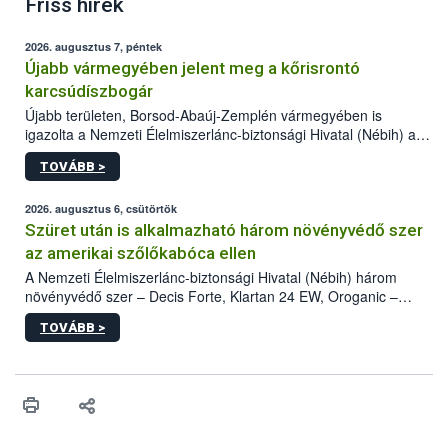
Friss hírek
2026. augusztus 7, péntek
Újabb vármegyében jelent meg a kőrisrontó
karcsúdíszbogár
Újabb területen, Borsod-Abaúj-Zemplén vármegyében is
igazolta a Nemzeti Élelmiszerlánc-biztonsági Hivatal (Nébih) a
kőrisrontó karcsúdíszbogár (Agrilus planipennis) jelenlétét. A
TOVÁBB >
kártevőt nem csak színcsapdában találták meg, de már fertőzött
fában is azonosították. A növényvédelmi szakemberek folytatják
az intenzív felderítést, emellett az intézkedéseket a szlovák
2026. augusztus 6, csütörtök
hatósággal is összehangolják a terjedés megállítása érdekében.
Szüret után is alkalmazható három növényvédő szer
az amerikai szőlőkabóca ellen
A Nemzeti Élelmiszerlánc-biztonsági Hivatal (Nébih) három
növényvédő szer – Decis Forte, Klartan 24 EW, Oroganic –
engedélyokiratát módosította, így azok a szüretet követően,
TOVÁBB >
egészen a vesszőérettség (BBCH 91) stádiumáig
felhasználhatóak a szőlőben. A kiterjesztések célja, hogy a korai
érésű szőlőkben is legyen lehetőség a károsító elleni további
védekezésre. Az Oroganic készítmény kis kiszerelésben kiskerti
felhasználók számára is elérhető és ökológiai termesztésben is
engedélyezett.