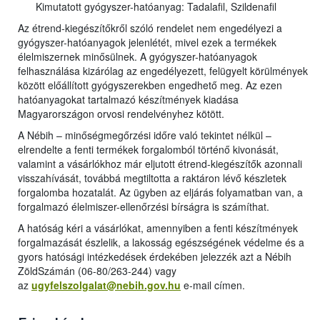
Kimutatott gyógyszer-hatóanyag: Tadalafil, Szildenafil
Az étrend-kiegészítőkről szóló rendelet nem engedélyezi a
gyógyszer-hatóanyagok jelenlétét, mivel ezek a termékek
élelmiszernek minősülnek. A gyógyszer-hatóanyagok
felhasználása kizárólag az engedélyezett, felügyelt körülmények
között előállított gyógyszerekben engedhető meg. Az ezen
hatóanyagokat tartalmazó készítmények kiadása
Magyarországon orvosi rendelvényhez kötött.
A Nébih – minőségmegőrzési időre való tekintet nélkül –
elrendelte a fenti termékek forgalomból történő kivonását,
valamint a vásárlókhoz már eljutott étrend-kiegészítők azonnali
visszahívását, továbbá megtiltotta a raktáron lévő készletek
forgalomba hozatalát. Az ügyben az eljárás folyamatban van, a
forgalmazó élelmiszer-ellenőrzési bírságra is számíthat.
A hatóság kéri a vásárlókat, amennyiben a fenti készítmények
forgalmazását észlelik, a lakosság egészségének védelme és a
gyors hatósági intézkedések érdekében jelezzék azt a Nébih
ZöldSzámán (06-80/263-244) vagy
az
ugyfelszolgalat@nebih.gov.hu
e-mail címen.