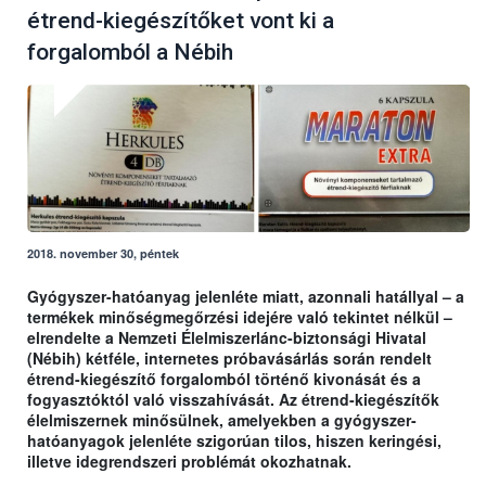
étrend-kiegészítőket vont ki a
forgalomból a Nébih
2018. november 30, péntek
Gyógyszer-hatóanyag jelenléte miatt, azonnali hatállyal – a
termékek minőségmegőrzési idejére való tekintet nélkül –
elrendelte a Nemzeti Élelmiszerlánc-biztonsági Hivatal
(Nébih) kétféle, internetes próbavásárlás során rendelt
étrend-kiegészítő forgalomból történő kivonását és a
fogyasztóktól való visszahívását. Az étrend-kiegészítők
élelmiszernek minősülnek, amelyekben a gyógyszer-
hatóanyagok jelenléte szigorúan tilos, hiszen keringési,
illetve idegrendszeri problémát okozhatnak.