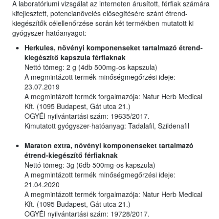
A laboratóriumi vizsgálat az interneten árusított, férfiak számára
kifejlesztett, potencianövelés elősegítésére szánt étrend-
kiegészítők célellenőrzése során két termékben mutatott ki
gyógyszer-hatóanyagot:
Herkules, növényi komponenseket tartalmazó étrend-
kiegészítő kapszula férfiaknak
Nettó tömeg: 2 g (4db 500mg-os kapszula)
A megmintázott termék minőségmegőrzési ideje:
23.07.2019
A megmintázott termék forgalmazója: Natur Herb Medical
Kft. (1095 Budapest, Gát utca 21.)
OGYÉI nyilvántartási szám: 19635/2017.
Kimutatott gyógyszer-hatóanyag: Tadalafil, Szildenafil
Maraton extra, növényi komponenseket tartalmazó
étrend-kiegészítő férfiaknak
Nettó tömeg: 3g (6db 500mg-os kapszula)
A megmintázott termék minőségmegőrzési ideje:
21.04.2020
A megmintázott termék forgalmazója: Natur Herb Medical
Kft. (1095 Budapest, Gát utca 21.)
OGYÉI nyilvántartási szám: 19728/2017.