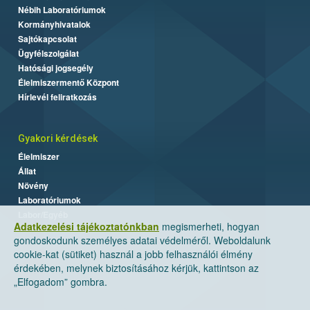
Nébih Laboratóriumok
Kormányhivatalok
Sajtókapcsolat
Ügyfélszolgálat
Hatósági jogsegély
Élelmiszermentő Központ
Hírlevél feliratkozás
Gyakori kérdések
Élelmiszer
Állat
Növény
Laboratóriumok
Labor/Egyéb
Adatkezelési tájékoztatónkban
megismerheti, hogyan
gondoskodunk személyes adatai védelméről. Weboldalunk
cookie-kat (sütiket) használ a jobb felhasználói élmény
érdekében, melynek biztosításához kérjük, kattintson az
„Elfogadom” gombra.