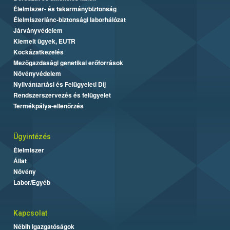
Élelmiszer- és takarmánybiztonság
Élelmiszerlánc-biztonsági laborhálózat
Járványvédelem
Kiemelt ügyek, EUTR
Kockázatkezelés
Mezőgazdasági genetikai erőforrások
Növényvédelem
Nyilvántartási és Felügyeleti Díj
Rendszerszervezés és felügyelet
Termékpálya-ellenőrzés
Ügyintézés
Élelmiszer
Állat
Növény
Labor/Egyéb
Kapcsolat
Nébih Igazgatóságok