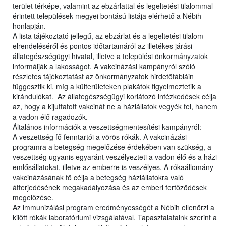
terület térképe, valamint az ebzárlattal és legeltetési tilalommal
érintett települések megyei bontású listája elérhető a Nébih
honlapján.
A lista tájékoztató jellegű, az ebzárlat és a legeltetési tilalom
elrendeléséről és pontos időtartamáról az illetékes járási
állategészségügyi hivatal, illetve a települési önkormányzatok
informálják a lakosságot. A vakcinázási kampányról szóló
részletes tájékoztatást az önkormányzatok hirdetőtábláin
függesztik ki, míg a külterületeken plakátok figyelmeztetik a
kirándulókat. Az állategészségügyi korlátozó intézkedések célja
az, hogy a kijuttatott vakcinát ne a háziállatok vegyék fel, hanem
a vadon élő ragadozók.
Általános információk a veszettségmentesítési kampányról:
A veszettség fő fenntartói a vörös rókák. A vakcinázási
programra a betegség megelőzése érdekében van szükség, a
veszettség ugyanis egyaránt veszélyezteti a vadon élő és a házi
emlősállatokat, illetve az emberre is veszélyes. A rókaállomány
vakcinázásának fő célja a betegség háziállatokra való
átterjedésének megakadályozása és az emberi fertőződések
megelőzése.
Az immunizálási program eredményességét a Nébih ellenőrzi a
kilőtt rókák laboratóriumi vizsgálatával. Tapasztalataink szerint a