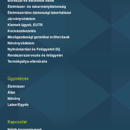
Borászat és alkoholos italok
Élelmiszer- és takarmánybiztonság
Élelmiszerlánc-biztonsági laborhálózat
Járványvédelem
Kiemelt ügyek, EUTR
Kockázatkezelés
Mezőgazdasági genetikai erőforrások
Növényvédelem
Nyilvántartási és Felügyeleti Díj
Rendszerszervezés és felügyelet
Termékpálya-ellenőrzés
Ügyintézés
Élelmiszer
Állat
Növény
Labor/Egyéb
Kapcsolat
Nébih Igazgatóságok