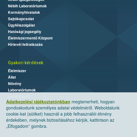
Nébih Laboratóriumok
Kormányhivatalok
Sajtókapcsolat
Ügyfélszolgálat
Hatósági jogsegély
Élelmiszermentő Központ
Hírlevél feliratkozás
Gyakori kérdések
Élelmiszer
Állat
Növény
Laboratóriumok
Labor/Egyéb
Adatkezelési tájékoztatónkban
megismerheti, hogyan
gondoskodunk személyes adatai védelméről. Weboldalunk
cookie-kat (sütiket) használ a jobb felhasználói élmény
érdekében, melynek biztosításához kérjük, kattintson az
„Elfogadom” gombra.