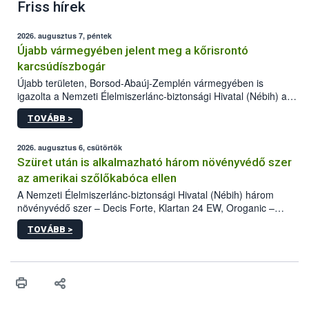
Friss hírek
2026. augusztus 7, péntek
Újabb vármegyében jelent meg a kőrisrontó
karcsúdíszbogár
Újabb területen, Borsod-Abaúj-Zemplén vármegyében is
igazolta a Nemzeti Élelmiszerlánc-biztonsági Hivatal (Nébih) a
kőrisrontó karcsúdíszbogár (Agrilus planipennis) jelenlétét. A
TOVÁBB >
kártevőt nem csak színcsapdában találták meg, de már fertőzött
fában is azonosították. A növényvédelmi szakemberek folytatják
az intenzív felderítést, emellett az intézkedéseket a szlovák
2026. augusztus 6, csütörtök
hatósággal is összehangolják a terjedés megállítása érdekében.
Szüret után is alkalmazható három növényvédő szer
az amerikai szőlőkabóca ellen
A Nemzeti Élelmiszerlánc-biztonsági Hivatal (Nébih) három
növényvédő szer – Decis Forte, Klartan 24 EW, Oroganic –
engedélyokiratát módosította, így azok a szüretet követően,
TOVÁBB >
egészen a vesszőérettség (BBCH 91) stádiumáig
felhasználhatóak a szőlőben. A kiterjesztések célja, hogy a korai
érésű szőlőkben is legyen lehetőség a károsító elleni további
védekezésre. Az Oroganic készítmény kis kiszerelésben kiskerti
felhasználók számára is elérhető és ökológiai termesztésben is
engedélyezett.