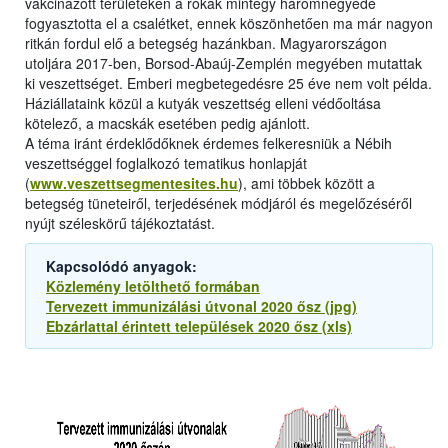
vakcinázott területeken a rókák mintegy háromnegyede
fogyasztotta el a csalétket, ennek köszönhetően ma már nagyon
ritkán fordul elő a betegség hazánkban. Magyarországon
utoljára 2017-ben, Borsod-Abaúj-Zemplén megyében mutattak
ki veszettséget. Emberi megbetegedésre 25 éve nem volt példa.
Háziállataink közül a kutyák veszettség elleni védőoltása
kötelező, a macskák esetében pedig ajánlott.
A téma iránt érdeklődőknek érdemes felkeresniük a Nébih
veszettséggel foglalkozó tematikus honlapját
(
www.veszettsegmentesites.hu
), ami többek között a
betegség tüneteiről, terjedésének módjáról és megelőzéséről
nyújt széleskörű tájékoztatást.
Kapcsolódó anyagok:
Közlemény letölthető formában
Tervezett immunizálási útvonal 2020 ősz (jpg)
Ebzárlattal érintett települések 2020 ősz (xls)