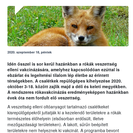
2020. szeptember 18, péntek
Idén ősszel is sor kerül hazánkban a rókák veszettség
elleni vakcinázására, amelyhez kapcsolódóan ezúttal is
ebzárlat és legeltetési tilalom lép életbe az érintett
térségekben. A csalétkek repülőgépes kihelyezése 2020.
október 3-18. között zajlik majd a déli és keleti megyékben.
A rendszeres rókavakcinázás eredményeképpen hazánkban
évek óta nem fordult elő veszettség.
A veszettség elleni oltóanyagot tartalmazó csalétkeket
kisrepülőgépekről juttatják ki a kezelendő területekre a rókák
természetes élőhelyein (elsősorban erdősült, illetve
mezőgazdasági területeken). A lakott, sűrűn beépített
területekre nem helyeznek ki vakcinát. A programba bevont