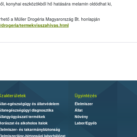
ől, konyhai eszközökből hő hatására melamin oldódhat ki,
érhető a Müller Drogéria Magyarország Bt. honlapján
/drogeria/termekvisszahivas.html
Szakterületek
Ügyintézés
Állat-egészségügy és állatvédelem
Élelmiszer
Állategészségügyi diagnosztika
Állat
Állatgyógyászati termékek
Növény
Borászat és alkoholos italok
Labor/Egyéb
Élelmiszer- és takarmánybiztonság
Élelmiszerlánc-biztonsági laborhálózat