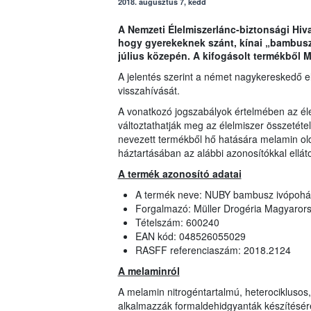
2018. augusztus 7, kedd
A Nemzeti Élelmiszerlánc-biztonsági Hiva
hogy gyerekeknek szánt, kínai „bambusz
július közepén. A kifogásolt termékből Ma
A jelentés szerint a német nagykereskedő el
visszahívását.
A vonatkozó jogszabályok értelmében az él
változtathatják meg az élelmiszer összetétel
nevezett termékből hő hatására melamin oldó
háztartásában az alábbi azonosítókkal elláto
A termék azonosító adatai
A termék neve: NUBY bambusz ivópohár
Forgalmazó: Müller Drogéria Magyarors
Tételszám: 600240
EAN kód: 048526055029
RASFF referenciaszám: 2018.2124
A melaminról
A melamin nitrogéntartalmú, heterocikluso
alkalmazzák formaldehidgyanták készítésére