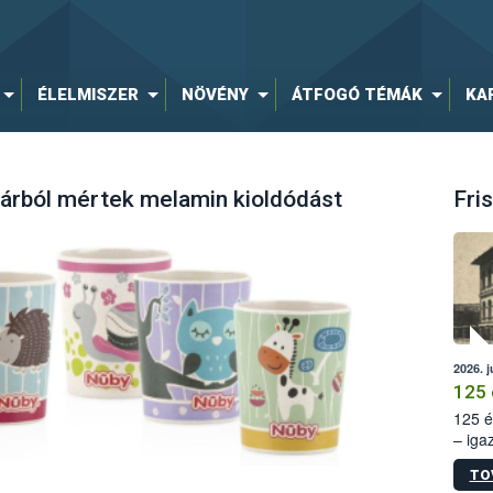
ÉLELMISZER
NÖVÉNY
ÁTFOGÓ TÉMÁK
KA
árból mértek melamin kioldódást
Fris
2026. j
125 
125 é
– iga
állam
TO
15. sz