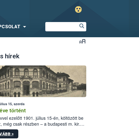
PCSOLAT
s hírek
úlius 15, szerda
éve történt
vvel ezelőtt 1901. július 15-én, költözött be
z, még csak részben – a budapesti m. kir.
i vetőmagvizsgáló állomás a Kis Rókus utca
VÁBB >
ám alatti, Czigler Győző által tervezett új