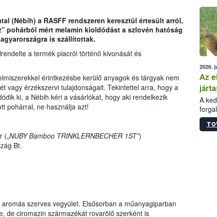
épüle
tal (Nébih) a RASFF rendszeren keresztül értesült arról,
” pohárból mért melamin kioldódást a szlovén hatóság
gyarországra is szállítottak.
rendelte a termék piacról történő kivonását és
2026. j
Az e
elmiszerekkel érintkezésbe kerülő anyagok és tárgyak nem
ét vagy érzékszervi tulajdonságait. Tekintettel arra, hogy a
járta
dik ki, a Nébih kéri a vásárlókat, hogy aki rendelkezik
A kedv
tt pohárral, ne használja azt!
forga
Korm.
TO
sérül
 („
NUBY Bamboo TRINKLERNBECHER 1ST”
)
felme
zág Bt.
veszé
Ezen 
vonni
jártas
s, aromás szerves vegyület. Elsősorban a műanyagiparban
, de ciromazin származékát rovarölő szerként is