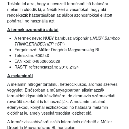
Tekintettel arra, hogy a nevezett termékből hő hatására
melamin oldódik ki, a Nébih kéri a vásárlókat, hogy aki
rendelkezik háztartásában az alábbi azonosítókkal ellátott
pohárral, ne használja azt!
A termék azonosító adatai
A termék neve: NUBY bambusz ivópohár („
NUBY Bamboo
TRINKLERNBECHER 1ST”
)
Forgalmazó: Müller Drogéria Magyarország Bt.
Tételszám: 600240
EAN kód: 048526055029
RASFF referenciaszám: 2018.2124
A melaminról
A melamin nitrogéntartalmú, heterociklusos, aromás szerves
vegyület. Elsősorban a műanyagiparban alkalmazzák
formaldehidgyanták készítésére, de ciromazin származékát
rovarölő szerként is felhasználják. A melamin tartalmú
edényekből, konyhai eszközökből hő hatására melamin
oldódhat ki, amely vesekárosodást idézhet elő.
A termékvisszahívásról szóló információ elérhető a Müller
Drogéria Magyarország Bt. honlapján