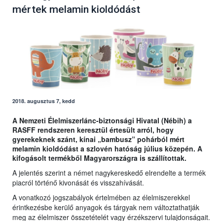
mértek melamin kioldódást
2018. augusztus 7, kedd
A Nemzeti Élelmiszerlánc-biztonsági Hivatal (Nébih) a
RASFF rendszeren keresztül értesült arról, hogy
gyerekeknek szánt, kínai „bambusz” pohárból mért
melamin kioldódást a szlovén hatóság július közepén. A
kifogásolt termékből Magyarországra is szállítottak.
A jelentés szerint a német nagykereskedő elrendelte a termék
piacról történő kivonását és visszahívását.
A vonatkozó jogszabályok értelmében az élelmiszerekkel
érintkezésbe kerülő anyagok és tárgyak nem változtathatják
meg az élelmiszer összetételét vagy érzékszervi tulajdonságait.