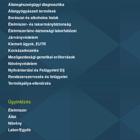
Állategészségügyi diagnosztika
Állatgyógyászati termékek
Borászat és alkoholos italok
Élelmiszer- és takarmánybiztonság
Élelmiszerlánc-biztonsági laborhálózat
Járványvédelem
Kiemelt ügyek, EUTR
Kockázatkezelés
Mezőgazdasági genetikai erőforrások
Növényvédelem
Nyilvántartási és Felügyeleti Díj
Rendszerszervezés és felügyelet
Termékpálya-ellenőrzés
Ügyintézés
Élelmiszer
Állat
Növény
Labor/Egyéb