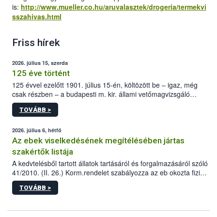
is:
http://www.mueller.co.hu/aruvalasztek/drogeria/termekvi
sszahivas.html
Friss hírek
2026. július 15, szerda
125 éve történt
125 évvel ezelőtt 1901. július 15-én, költözött be – igaz, még
csak részben – a budapesti m. kir. állami vetőmagvizsgáló
állomás a Kis Rókus utca 15. szám alatti, Czigler Győző által
TOVÁBB >
tervezett új épületébe.
2026. július 6, hétfő
Az ebek viselkedésének megítélésében jártas
szakértők listája
A kedvtelésből tartott állatok tartásáról és forgalmazásáról szóló
41/2010. (II. 26.) Korm.rendelet szabályozza az eb okozta fizikai
sérülés, illetve ennek veszélye keletkezésekor felmerülő
TOVÁBB >
hatósági feladatokat, valamint a veszélyes eb tartását és annak
engedélyezését. Ezen eljárások során szükség esetén be kell
vonni az ebek viselkedésének megítélésében jártas szakértőt.