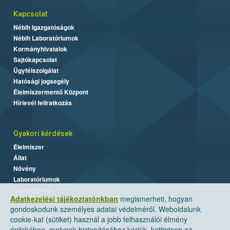
Kapcsolat
Nébih Igazgatóságok
Nébih Laboratóriumok
Kormányhivatalok
Sajtókapcsolat
Ügyfélszolgálat
Hatósági jogsegély
Élelmiszermentő Központ
Hírlevél feliratkozás
Gyakori kérdések
Élelmiszer
Állat
Növény
Laboratóriumok
Labor/Egyéb
Adatkezelési tájékoztatónkban
megismerheti, hogyan
gondoskodunk személyes adatai védelméről. Weboldalunk
cookie-kat (sütiket) használ a jobb felhasználói élmény
érdekében, melynek biztosításához kérjük, kattintson az