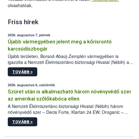
olvashatóak.
Friss hírek
2026. augusztus 7, péntek
Újabb vármegyében jelent meg a kőrisrontó
karcsúdíszbogár
Újabb területen, Borsod-Abaúj-Zemplén vármegyében is
igazolta a Nemzeti Élelmiszerlánc-biztonsági Hivatal (Nébih) a
kőrisrontó karcsúdíszbogár (Agrilus planipennis) jelenlétét. A
TOVÁBB >
kártevőt nem csak színcsapdában találták meg, de már fertőzött
fában is azonosították. A növényvédelmi szakemberek folytatják
az intenzív felderítést, emellett az intézkedéseket a szlovák
2026. augusztus 6, csütörtök
hatósággal is összehangolják a terjedés megállítása érdekében.
Szüret után is alkalmazható három növényvédő szer
az amerikai szőlőkabóca ellen
A Nemzeti Élelmiszerlánc-biztonsági Hivatal (Nébih) három
növényvédő szer – Decis Forte, Klartan 24 EW, Oroganic –
engedélyokiratát módosította, így azok a szüretet követően,
TOVÁBB >
egészen a vesszőérettség (BBCH 91) stádiumáig
felhasználhatóak a szőlőben. A kiterjesztések célja, hogy a korai
érésű szőlőkben is legyen lehetőség a károsító elleni további