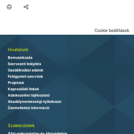
védekezésre. Az Oroganic készítmény kis kiszerelésben kiskerti
felhasználók számára is elérhető és ökológiai termesztésben is
engedélyezett.
Cookie beállítások
Hivatalunk
Bemutatkozás
Szervezeti felépítés
Gazdálkodási adatok
Felügyeleti szervünk
Projektek
Kapcsolódó linkek
Adatkezelési tájékoztató
Akadálymentességi nyilatkozat
Üzemeltetési információ
Szakterületek
Állat-egészségügy és állatvédelem