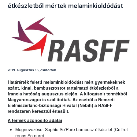
étkészletből mértek melaminkioldódást
2019. augusztus 15, csütörtök
Határérték feletti melaminkioldódást mért gyermekeknek
szánt, kínai, bambuszrostot tartalmazó étkészletből a
francia hatóság augusztus elején. A kifogásolt termékből
Magyarországra is szállítottak. Az esetről a Nemzeti
Élelmiszerlánc-biztonsági Hivatal (Nébih) a RASFF
rendszeren keresztül értesült.
A termék azonosító adatai
Megnevezése: Sophie So'Pure bambusz étkészlet (Coffret
repas So pure)