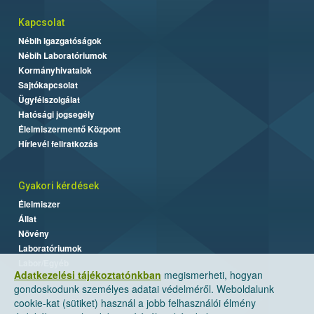
Kapcsolat
Nébih Igazgatóságok
Nébih Laboratóriumok
Kormányhivatalok
Sajtókapcsolat
Ügyfélszolgálat
Hatósági jogsegély
Élelmiszermentő Központ
Hírlevél feliratkozás
Gyakori kérdések
Élelmiszer
Állat
Növény
Laboratóriumok
Labor/Egyéb
Adatkezelési tájékoztatónkban
megismerheti, hogyan
gondoskodunk személyes adatai védelméről. Weboldalunk
cookie-kat (sütiket) használ a jobb felhasználói élmény