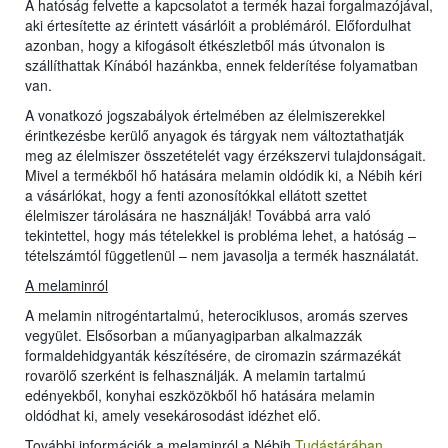
A hatóság felvette a kapcsolatot a termék hazai forgalmazójával,
aki értesítette az érintett vásárlóit a problémáról. Előfordulhat
azonban, hogy a kifogásolt étkészletből más útvonalon is
szállíthattak Kínából hazánkba, ennek felderítése folyamatban
van.
A vonatkozó jogszabályok értelmében az élelmiszerekkel
érintkezésbe kerülő anyagok és tárgyak nem változtathatják
meg az élelmiszer összetételét vagy érzékszervi tulajdonságait.
Mivel a termékből hő hatására melamin oldódik ki, a Nébih kéri
a vásárlókat, hogy a fenti azonosítókkal ellátott szettet
élelmiszer tárolására ne használják! Továbbá arra való
tekintettel, hogy más tételekkel is probléma lehet, a hatóság –
tételszámtól függetlenül – nem javasolja a termék használatát.
A melaminról
A melamin nitrogéntartalmú, heterociklusos, aromás szerves
vegyület. Elsősorban a műanyagiparban alkalmazzák
formaldehidgyanták készítésére, de ciromazin származékát
rovarölő szerként is felhasználják. A melamin tartalmú
edényekből, konyhai eszközökből hő hatására melamin
oldódhat ki, amely vesekárosodást idézhet elő.
További információk a melaminról a Nébih
Tudástárában