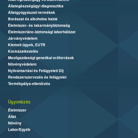
Állategészségügyi diagnosztika
Állatgyógyászati termékek
Borászat és alkoholos italok
Élelmiszer- és takarmánybiztonság
Élelmiszerlánc-biztonsági laborhálózat
Járványvédelem
Kiemelt ügyek, EUTR
Kockázatkezelés
Mezőgazdasági genetikai erőforrások
Növényvédelem
Nyilvántartási és Felügyeleti Díj
Rendszerszervezés és felügyelet
Termékpálya-ellenőrzés
Ügyintézés
Élelmiszer
Állat
Növény
Labor/Egyéb