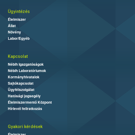
Ügyintézés
Élelmiszer
Állat
Növény
Labor/Egyéb
Kapcsolat
Nébih Igazgatóságok
Nébih Laboratóriumok
Kormányhivatalok
Sajtókapcsolat
Ügyfélszolgálat
Hatósági jogsegély
Élelmiszermentő Központ
Hírlevél feliratkozás
Gyakori kérdések
Élelmiszer