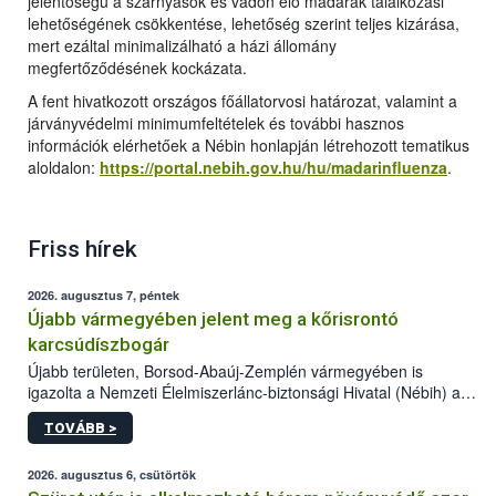
jelentőségű a szárnyasok és vadon élő madarak találkozási
lehetőségének csökkentése, lehetőség szerint teljes kizárása,
mert ezáltal minimalizálható a házi állomány
megfertőződésének kockázata.
A fent hivatkozott országos főállatorvosi határozat, valamint a
járványvédelmi minimumfeltételek és további hasznos
információk elérhetőek a Nébin honlapján létrehozott tematikus
aloldalon:
https://portal.nebih.gov.hu/hu/madarinfluenza
.
Friss hírek
2026. augusztus 7, péntek
Újabb vármegyében jelent meg a kőrisrontó
karcsúdíszbogár
Újabb területen, Borsod-Abaúj-Zemplén vármegyében is
igazolta a Nemzeti Élelmiszerlánc-biztonsági Hivatal (Nébih) a
kőrisrontó karcsúdíszbogár (Agrilus planipennis) jelenlétét. A
TOVÁBB >
kártevőt nem csak színcsapdában találták meg, de már fertőzött
fában is azonosították. A növényvédelmi szakemberek folytatják
az intenzív felderítést, emellett az intézkedéseket a szlovák
2026. augusztus 6, csütörtök