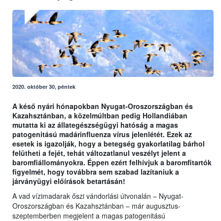
2020. október 30, péntek
A késő nyári hónapokban Nyugat-Oroszországban és
Kazahsztánban, a közelmúltban pedig Hollandiában
mutatta ki az állategészségügyi hatóság a magas
patogenitású madárinfluenza vírus jelenlétét. Ezek az
esetek is igazolják, hogy a betegség gyakorlatilag bárhol
felütheti a fejét, tehát változatlanul veszélyt jelent a
baromfiállományokra. Éppen ezért felhívjuk a baromfitartók
figyelmét, hogy továbbra sem szabad lazítaniuk a
járványügyi előírások betartásán!
A vad vízimadarak őszi vándorlási útvonalán – Nyugat-
Oroszországban és Kazahsztánban – már augusztus-
szeptemberben megjelent a magas patogenitású