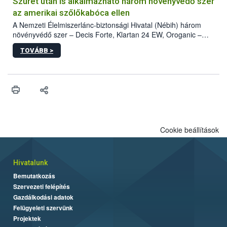
hatósággal is összehangolják a terjedés megállítása érdekében.
Szüret után is alkalmazható három növényvédő szer
az amerikai szőlőkabóca ellen
A Nemzeti Élelmiszerlánc-biztonsági Hivatal (Nébih) három
növényvédő szer – Decis Forte, Klartan 24 EW, Oroganic –
engedélyokiratát módosította, így azok a szüretet követően,
TOVÁBB >
egészen a vesszőérettség (BBCH 91) stádiumáig
felhasználhatóak a szőlőben. A kiterjesztések célja, hogy a korai
érésű szőlőkben is legyen lehetőség a károsító elleni további
védekezésre. Az Oroganic készítmény kis kiszerelésben kiskerti
felhasználók számára is elérhető és ökológiai termesztésben is
engedélyezett.
Cookie beállítások
Hivatalunk
Bemutatkozás
Szervezeti felépítés
Gazdálkodási adatok
Felügyeleti szervünk
Projektek