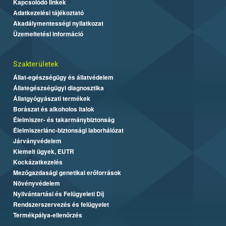
Kapcsolódó linkek
Adatkezelési tájékoztató
Akadálymentességi nyilatkozat
Üzemeltetési információ
Szakterületek
Állat-egészségügy és állatvédelem
Állategészségügyi diagnosztika
Állatgyógyászati termékek
Borászat és alkoholos italok
Élelmiszer- és takarmánybiztonság
Élelmiszerlánc-biztonsági laborhálózat
Járványvédelem
Kiemelt ügyek, EUTR
Kockázatkezelés
Mezőgazdasági genetikai erőforrások
Növényvédelem
Nyilvántartási és Felügyeleti Díj
Rendszerszervezés és felügyelet
Termékpálya-ellenőrzés