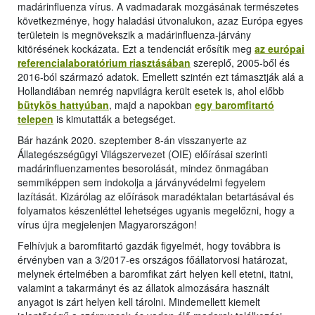
madárinfluenza vírus. A vadmadarak mozgásának természetes
következménye, hogy haladási útvonalukon, azaz Európa egyes
területein is megnövekszik a madárinfluenza-járvány
kitörésének kockázata. Ezt a tendenciát erősítik meg
az európai
referencialaboratórium riasztásában
szereplő, 2005-ből és
2016-ból származó adatok. Emellett szintén ezt támasztják alá a
Hollandiában nemrég napvilágra került esetek is, ahol előbb
bütykös hattyúban
, majd a napokban
egy baromfitartó
telepen
is kimutatták a betegséget.
Bár hazánk 2020. szeptember 8-án visszanyerte az
Állategészségügyi Világszervezet (OIE) előírásai szerinti
madárinfluenzamentes besorolását, mindez önmagában
semmiképpen sem indokolja a járványvédelmi fegyelem
lazítását. Kizárólag az előírások maradéktalan betartásával és
folyamatos készenléttel lehetséges ugyanis megelőzni, hogy a
vírus újra megjelenjen Magyarországon!
Felhívjuk a baromfitartó gazdák figyelmét, hogy továbbra is
érvényben van a 3/2017-es országos főállatorvosi határozat,
melynek értelmében a baromfikat zárt helyen kell etetni, itatni,
valamint a takarmányt és az állatok almozására használt
anyagot is zárt helyen kell tárolni. Mindemellett kiemelt