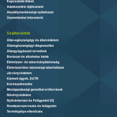
Kapcsolódó linkek
Adatkezelési tájékoztató
Akadálymentességi nyilatkozat
Üzemeltetési információ
Szakterületek
Állat-egészségügy és állatvédelem
Állategészségügyi diagnosztika
Állatgyógyászati termékek
Borászat és alkoholos italok
Élelmiszer- és takarmánybiztonság
Élelmiszerlánc-biztonsági laborhálózat
Járványvédelem
Kiemelt ügyek, EUTR
Kockázatkezelés
Mezőgazdasági genetikai erőforrások
Növényvédelem
Nyilvántartási és Felügyeleti Díj
Rendszerszervezés és felügyelet
Termékpálya-ellenőrzés