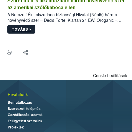
hatósággal is összehangolják a terjedés megállítása érdekében.
Szüret után is alkalmazható három növényvédő szer
az amerikai szőlőkabóca ellen
A Nemzeti Élelmiszerlánc-biztonsági Hivatal (Nébih) három
növényvédő szer – Decis Forte, Klartan 24 EW, Oroganic –
engedélyokiratát módosította, így azok a szüretet követően,
TOVÁBB >
egészen a vesszőérettség (BBCH 91) stádiumáig
felhasználhatóak a szőlőben. A kiterjesztések célja, hogy a korai
érésű szőlőkben is legyen lehetőség a károsító elleni további
védekezésre. Az Oroganic készítmény kis kiszerelésben kiskerti
felhasználók számára is elérhető és ökológiai termesztésben is
engedélyezett.
Cookie beállítások
Hivatalunk
Bemutatkozás
Szervezeti felépítés
Gazdálkodási adatok
Felügyeleti szervünk
Projektek