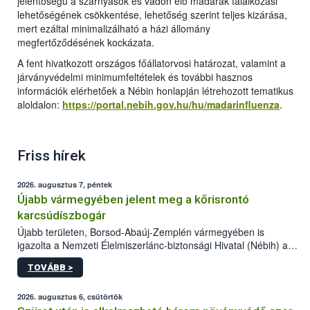
jelentőségű a szárnyasok és vadon élő madarak találkozási
lehetőségének csökkentése, lehetőség szerint teljes kizárása,
mert ezáltal minimalizálható a házi állomány
megfertőződésének kockázata.
A fent hivatkozott országos főállatorvosi határozat, valamint a
járványvédelmi minimumfeltételek és további hasznos
információk elérhetőek a Nébin honlapján létrehozott tematikus
aloldalon:
https://portal.nebih.gov.hu/hu/madarinfluenza
.
Friss hírek
2026. augusztus 7, péntek
Újabb vármegyében jelent meg a kőrisrontó
karcsúdíszbogár
Újabb területen, Borsod-Abaúj-Zemplén vármegyében is
igazolta a Nemzeti Élelmiszerlánc-biztonsági Hivatal (Nébih) a
kőrisrontó karcsúdíszbogár (Agrilus planipennis) jelenlétét. A
TOVÁBB >
kártevőt nem csak színcsapdában találták meg, de már fertőzött
fában is azonosították. A növényvédelmi szakemberek folytatják
az intenzív felderítést, emellett az intézkedéseket a szlovák
2026. augusztus 6, csütörtök