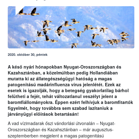
2020. október 30, péntek
A késő nyári hónapokban Nyugat-Oroszországban és
Kazahsztánban, a közelmúltban pedig Hollandiában
mutatta ki az állategészségügyi hatóság a magas
patogenitású madárinfluenza vírus jelenlétét. Ezek az
esetek is igazolják, hogy a betegség gyakorlatilag bárhol
felütheti a fejét, tehát változatlanul veszélyt jelent a
baromfiállományokra. Éppen ezért felhívjuk a baromfitartók
figyelmét, hogy továbbra sem szabad lazítaniuk a
járványügyi előírások betartásán!
A vad vízimadarak őszi vándorlási útvonalán – Nyugat-
Oroszországban és Kazahsztánban – már augusztus-
szeptemberben megjelent a magas patogenitású