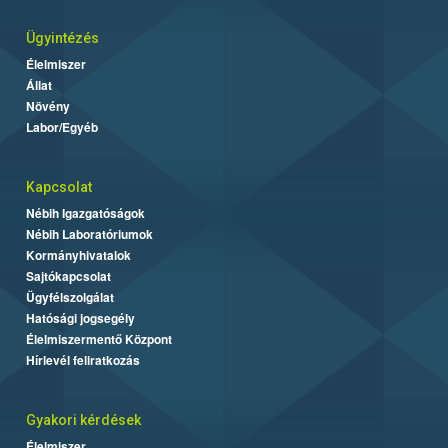
Ügyintézés
Élelmiszer
Állat
Növény
Labor/Egyéb
Kapcsolat
Nébih Igazgatóságok
Nébih Laboratóriumok
Kormányhivatalok
Sajtókapcsolat
Ügyfélszolgálat
Hatósági jogsegély
Élelmiszermentő Központ
Hírlevél feliratkozás
Gyakori kérdések
Élelmiszer