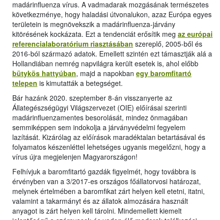
madárinfluenza vírus. A vadmadarak mozgásának természetes
következménye, hogy haladási útvonalukon, azaz Európa egyes
területein is megnövekszik a madárinfluenza-járvány
kitörésének kockázata. Ezt a tendenciát erősítik meg
az európai
referencialaboratórium riasztásában
szereplő, 2005-ből és
2016-ból származó adatok. Emellett szintén ezt támasztják alá a
Hollandiában nemrég napvilágra került esetek is, ahol előbb
bütykös hattyúban
, majd a napokban
egy baromfitartó
telepen
is kimutatták a betegséget.
Bár hazánk 2020. szeptember 8-án visszanyerte az
Állategészségügyi Világszervezet (OIE) előírásai szerinti
madárinfluenzamentes besorolását, mindez önmagában
semmiképpen sem indokolja a járványvédelmi fegyelem
lazítását. Kizárólag az előírások maradéktalan betartásával és
folyamatos készenléttel lehetséges ugyanis megelőzni, hogy a
vírus újra megjelenjen Magyarországon!
Felhívjuk a baromfitartó gazdák figyelmét, hogy továbbra is
érvényben van a 3/2017-es országos főállatorvosi határozat,
melynek értelmében a baromfikat zárt helyen kell etetni, itatni,
valamint a takarmányt és az állatok almozására használt
anyagot is zárt helyen kell tárolni. Mindemellett kiemelt