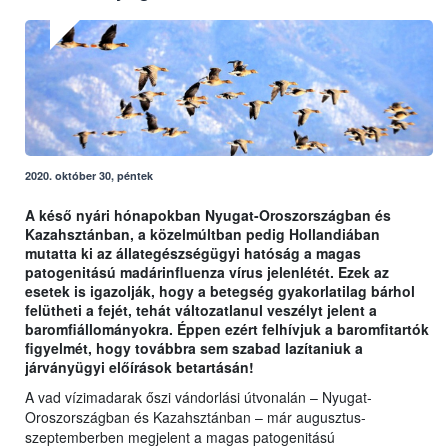
2020. október 30, péntek
A késő nyári hónapokban Nyugat-Oroszországban és
Kazahsztánban, a közelmúltban pedig Hollandiában
mutatta ki az állategészségügyi hatóság a magas
patogenitású madárinfluenza vírus jelenlétét. Ezek az
esetek is igazolják, hogy a betegség gyakorlatilag bárhol
felütheti a fejét, tehát változatlanul veszélyt jelent a
baromfiállományokra. Éppen ezért felhívjuk a baromfitartók
figyelmét, hogy továbbra sem szabad lazítaniuk a
járványügyi előírások betartásán!
A vad vízimadarak őszi vándorlási útvonalán – Nyugat-
Oroszországban és Kazahsztánban – már augusztus-
szeptemberben megjelent a magas patogenitású