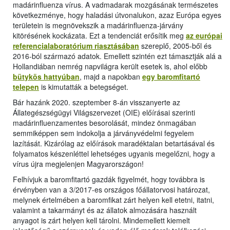
madárinfluenza vírus. A vadmadarak mozgásának természetes
következménye, hogy haladási útvonalukon, azaz Európa egyes
területein is megnövekszik a madárinfluenza-járvány
kitörésének kockázata. Ezt a tendenciát erősítik meg
az európai
referencialaboratórium riasztásában
szereplő, 2005-ből és
2016-ból származó adatok. Emellett szintén ezt támasztják alá a
Hollandiában nemrég napvilágra került esetek is, ahol előbb
bütykös hattyúban
, majd a napokban
egy baromfitartó
telepen
is kimutatták a betegséget.
Bár hazánk 2020. szeptember 8-án visszanyerte az
Állategészségügyi Világszervezet (OIE) előírásai szerinti
madárinfluenzamentes besorolását, mindez önmagában
semmiképpen sem indokolja a járványvédelmi fegyelem
lazítását. Kizárólag az előírások maradéktalan betartásával és
folyamatos készenléttel lehetséges ugyanis megelőzni, hogy a
vírus újra megjelenjen Magyarországon!
Felhívjuk a baromfitartó gazdák figyelmét, hogy továbbra is
érvényben van a 3/2017-es országos főállatorvosi határozat,
melynek értelmében a baromfikat zárt helyen kell etetni, itatni,
valamint a takarmányt és az állatok almozására használt
anyagot is zárt helyen kell tárolni. Mindemellett kiemelt