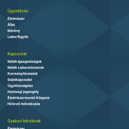
Ügyintézés
Élelmiszer
Állat
Növény
Labor/Egyéb
Kapcsolat
Nébih Igazgatóságok
Nébih Laboratóriumok
Kormányhivatalok
Sajtókapcsolat
Ügyfélszolgálat
Hatósági jogsegély
Élelmiszermentő Központ
Hírlevél feliratkozás
Gyakori kérdések
Élelmiszer