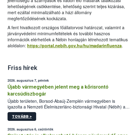
jelentőségű a szárnyasok és vadon élő madarak találkozási
lehetőségének csökkentése, lehetőség szerint teljes kizárása,
mert ezáltal minimalizálható a házi állomány
megfertőződésének kockázata.
A fent hivatkozott országos főállatorvosi határozat, valamint a
járványvédelmi minimumfeltételek és további hasznos
információk elérhetőek a Nébin honlapján létrehozott tematikus
aloldalon:
https://portal.nebih.gov.hu/hu/madarinfluenza
.
Friss hírek
2026. augusztus 7, péntek
Újabb vármegyében jelent meg a kőrisrontó
karcsúdíszbogár
Újabb területen, Borsod-Abaúj-Zemplén vármegyében is
igazolta a Nemzeti Élelmiszerlánc-biztonsági Hivatal (Nébih) a
kőrisrontó karcsúdíszbogár (Agrilus planipennis) jelenlétét. A
TOVÁBB >
kártevőt nem csak színcsapdában találták meg, de már fertőzött
fában is azonosították. A növényvédelmi szakemberek folytatják
az intenzív felderítést, emellett az intézkedéseket a szlovák
2026. augusztus 6, csütörtök