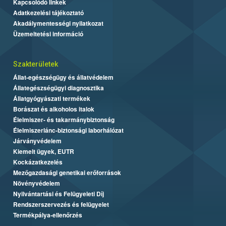
Kapcsolódó linkek
Adatkezelési tájékoztató
Akadálymentességi nyilatkozat
Üzemeltetési információ
Szakterületek
Állat-egészségügy és állatvédelem
Állategészségügyi diagnosztika
Állatgyógyászati termékek
Borászat és alkoholos italok
Élelmiszer- és takarmánybiztonság
Élelmiszerlánc-biztonsági laborhálózat
Járványvédelem
Kiemelt ügyek, EUTR
Kockázatkezelés
Mezőgazdasági genetikai erőforrások
Növényvédelem
Nyilvántartási és Felügyeleti Díj
Rendszerszervezés és felügyelet
Termékpálya-ellenőrzés