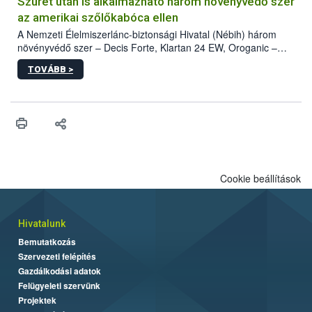
hatósággal is összehangolják a terjedés megállítása érdekében.
Szüret után is alkalmazható három növényvédő szer
az amerikai szőlőkabóca ellen
A Nemzeti Élelmiszerlánc-biztonsági Hivatal (Nébih) három
növényvédő szer – Decis Forte, Klartan 24 EW, Oroganic –
engedélyokiratát módosította, így azok a szüretet követően,
TOVÁBB >
egészen a vesszőérettség (BBCH 91) stádiumáig
felhasználhatóak a szőlőben. A kiterjesztések célja, hogy a korai
érésű szőlőkben is legyen lehetőség a károsító elleni további
védekezésre. Az Oroganic készítmény kis kiszerelésben kiskerti
felhasználók számára is elérhető és ökológiai termesztésben is
engedélyezett.
Cookie beállítások
Hivatalunk
Bemutatkozás
Szervezeti felépítés
Gazdálkodási adatok
Felügyeleti szervünk
Projektek