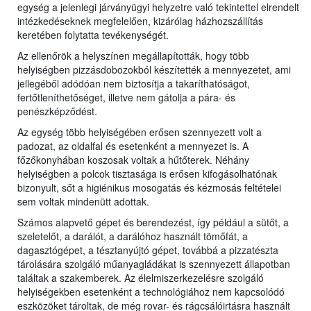
egység a jelenlegi járványügyi helyzetre való tekintettel elrendelt
intézkedéseknek megfelelően, kizárólag házhozszállítás
keretében folytatta tevékenységét.
Az ellenőrök a helyszínen megállapították, hogy több
helyiségben pizzásdobozokból készítették a mennyezetet, ami
jellegéből adódóan nem biztosítja a takaríthatóságot,
fertőtleníthetőséget, illetve nem gátolja a pára- és
penészképződést.
Az egység több helyiségében erősen szennyezett volt a
padozat, az oldalfal és esetenként a mennyezet is. A
főzőkonyhában koszosak voltak a hűtőterek. Néhány
helyiségben a polcok tisztasága is erősen kifogásolhatónak
bizonyult, sőt a higiénikus mosogatás és kézmosás feltételei
sem voltak mindenütt adottak.
Számos alapvető gépet és berendezést, így például a sütőt, a
szeletelőt, a darálót, a darálóhoz használt tömőfát, a
dagasztógépet, a tésztanyújtó gépet, továbbá a pizzatészta
tárolására szolgáló műanyagládákat is szennyezett állapotban
találtak a szakemberek. Az élelmiszerkezelésre szolgáló
helyiségekben esetenként a technológiához nem kapcsolódó
eszközöket tároltak, de még rovar- és rágcsálóirtásra használt