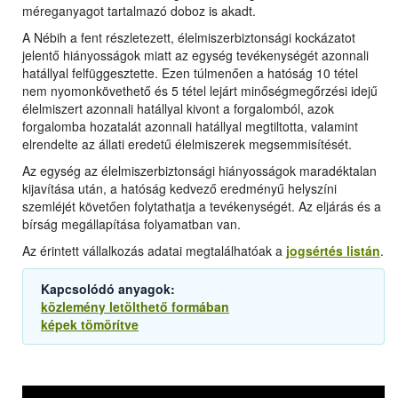
méreganyagot tartalmazó doboz is akadt.
A Nébih a fent részletezett, élelmiszerbiztonsági kockázatot
jelentő hiányosságok miatt az egység tevékenységét azonnali
hatállyal felfüggesztette. Ezen túlmenően a hatóság 10 tétel
nem nyomonkövethető és 5 tétel lejárt minőségmegőrzési idejű
élelmiszert azonnali hatállyal kivont a forgalomból, azok
forgalomba hozatalát azonnali hatállyal megtiltotta, valamint
elrendelte az állati eredetű élelmiszerek megsemmisítését.
Az egység az élelmiszerbiztonsági hiányosságok maradéktalan
kijavítása után, a hatóság kedvező eredményű helyszíni
szemléjét követően folytathatja a tevékenységét. Az eljárás és a
bírság megállapítása folyamatban van.
Az érintett vállalkozás adatai megtalálhatóak a
jogsértés listán
.
Kapcsolódó anyagok:
közlemény letölthető formában
képek tömörítve