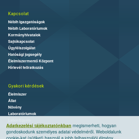
Kapcsolat
Nébih Igazgatóságok
Nébih Laboratóriumok
Kormányhivatalok
Sajtókapcsolat
Ügyfélszolgálat
Hatósági jogsegély
Élelmiszermentő Központ
Hírlevél feliratkozás
Gyakori kérdések
Élelmiszer
Állat
Növény
Laboratóriumok
Labor/Egyéb
Adatkezelési tájékoztatónkban
megismerheti, hogyan
gondoskodunk személyes adatai védelméről. Weboldalunk
cookie-kat (sütiket) használ a jobb felhasználói élmény