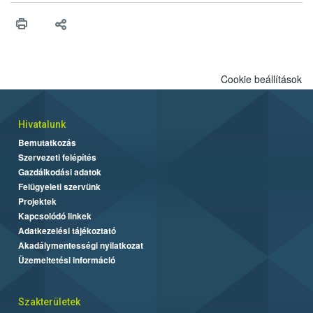
érésű szőlőkben is legyen lehetőség a károsító elleni további
védekezésre. Az Oroganic készítmény kis kiszerelésben kiskerti
felhasználók számára is elérhető és ökológiai termesztésben is
engedélyezett.
Cookie beállítások
Hivatalunk
Bemutatkozás
Szervezeti felépítés
Gazdálkodási adatok
Felügyeleti szervünk
Projektek
Kapcsolódó linkek
Adatkezelési tájékoztató
Akadálymentességi nyilatkozat
Üzemeltetési információ
Szakterületek