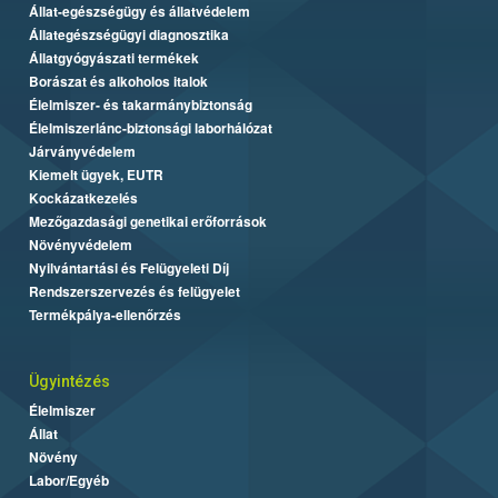
Állat-egészségügy és állatvédelem
Állategészségügyi diagnosztika
Állatgyógyászati termékek
Borászat és alkoholos italok
Élelmiszer- és takarmánybiztonság
Élelmiszerlánc-biztonsági laborhálózat
Járványvédelem
Kiemelt ügyek, EUTR
Kockázatkezelés
Mezőgazdasági genetikai erőforrások
Növényvédelem
Nyilvántartási és Felügyeleti Díj
Rendszerszervezés és felügyelet
Termékpálya-ellenőrzés
Ügyintézés
Élelmiszer
Állat
Növény
Labor/Egyéb