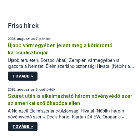
Friss hírek
2026. augusztus 7, péntek
Újabb vármegyében jelent meg a kőrisrontó
karcsúdíszbogár
Újabb területen, Borsod-Abaúj-Zemplén vármegyében is
igazolta a Nemzeti Élelmiszerlánc-biztonsági Hivatal (Nébih) a
kőrisrontó karcsúdíszbogár (Agrilus planipennis) jelenlétét. A
TOVÁBB >
kártevőt nem csak színcsapdában találták meg, de már fertőzött
fában is azonosították. A növényvédelmi szakemberek folytatják
az intenzív felderítést, emellett az intézkedéseket a szlovák
2026. augusztus 6, csütörtök
hatósággal is összehangolják a terjedés megállítása érdekében.
Szüret után is alkalmazható három növényvédő szer
az amerikai szőlőkabóca ellen
A Nemzeti Élelmiszerlánc-biztonsági Hivatal (Nébih) három
növényvédő szer – Decis Forte, Klartan 24 EW, Oroganic –
engedélyokiratát módosította, így azok a szüretet követően,
TOVÁBB >
egészen a vesszőérettség (BBCH 91) stádiumáig
felhasználhatóak a szőlőben. A kiterjesztések célja, hogy a korai