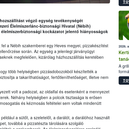
TO
módos
egész
felha
célja
zhozszállítást végző egység tevékenységét
lehet
mzeti Élelmiszerlánc-biztonsági Hivatal (Nébih)
Az Or
t, élelmiszerbiztonsági kockázatot jelentő hiányosságok
felha
terme
k fel a Nébih szakemberei egy Heves megyei, pizzakészítést
2026. 
ellenőrzése során. Az egység a jelenlegi járványügyi
Kert
déseknek megfelelően, kizárólag házhozszállítás keretében
taná
A gri
formá
hogy több helyiségben pizzásdobozokból készítették a
romlá
osítja a takaríthatóságot, fertőtleníthetőséget, illetve nem
TO
szapo
sütög
zett volt a padozat, az oldalfal és esetenként a mennyezet
techni
terek. Néhány helyiségben a polcok tisztasága is erősen
alapa
s mosogatás és kézmosás feltételei sem voltak mindenütt
higié
hőkez
tárol
éldául a sütőt, a szeletelőt, a darálót, a darálóhoz használt
Hivat
pet, továbbá a pizzatészta tárolására szolgáló
a biz