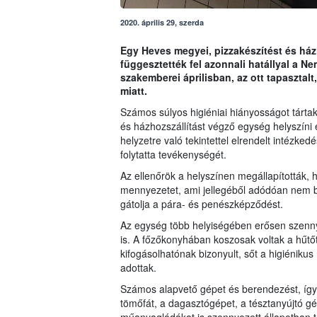
2020. április 29, szerda
Egy Heves megyei, pizzakészítést és há
függesztették fel azonnali hatállyal a Ne
szakemberei áprilisban, az ott tapasztal
miatt.
Számos súlyos higiéniai hiányosságot tárta
és házhozszállítást végző egység helyszíni 
helyzetre való tekintettel elrendelt intézke
folytatta tevékenységét.
Az ellenőrök a helyszínen megállapították, 
mennyezetet, ami jellegéből adódóan nem bizt
gátolja a pára- és penészképződést.
Az egység több helyiségében erősen szennye
is. A főzőkonyhában koszosak voltak a hűtő
kifogásolhatónak bizonyult, sőt a higiéniku
adottak.
Számos alapvető gépet és berendezést, így p
tömőfát, a dagasztógépet, a tésztanyújtó gé