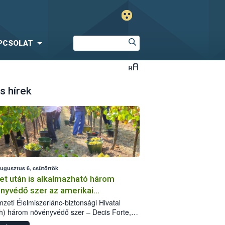
PCSOLAT
s hírek
augusztus 6, csütörtök
et után is alkalmazható három
nyvédő szer az amerikai
őkabóca ellen
zeti Élelmiszerlánc-biztonsági Hivatal
h) három növényvédő szer – Decis Forte,
an 24 EW, Oroganic – engedélyokiratát