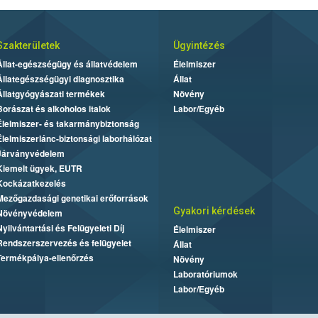
Szakterületek
Ügyintézés
Állat-egészségügy és állatvédelem
Élelmiszer
Állategészségügyi diagnosztika
Állat
Állatgyógyászati termékek
Növény
Borászat és alkoholos italok
Labor/Egyéb
Élelmiszer- és takarmánybiztonság
Élelmiszerlánc-biztonsági laborhálózat
Járványvédelem
Kiemelt ügyek, EUTR
Kockázatkezelés
Mezőgazdasági genetikai erőforrások
Gyakori kérdések
Növényvédelem
Nyilvántartási és Felügyeleti Díj
Élelmiszer
Rendszerszervezés és felügyelet
Állat
Termékpálya-ellenőrzés
Növény
Laboratóriumok
Labor/Egyéb