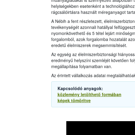
műanyagládákat is szennyezett állapotban t
helyiségekben esetenként a technológiához
rágcsálóirtásra használt méreganyagot tart
A Nébih a fent részletezett, élelmiszerbizt
tevékenységét azonnali hatállyal felfüggesz
nyomonkövethető és 5 tétel lejárt minőségmeg
forgalomból, azok forgalomba hozatalát azonna
eredetű élelmiszerek megsemmisítését.
Az egység az élelmiszerbiztonsági hiányoss
eredményű helyszíni szemléjét követően foly
megállapítása folyamatban van.
Az érintett vállalkozás adatai megtalálhatóa
Kapcsolódó anyagok:
közlemény letölthető formában
képek tömörítve