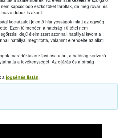
aláltak a szakemberek. Az élelmiszerkezelésre szolgáló
 nem kapcsolódó eszközöket tároltak, de még rovar- és
almazó doboz is akadt.
onsági kockázatot jelentő hiányosságok miatt az egység
tette. Ezen túlmenően a hatóság 10 tétel nem
őrzési idejű élelmiszert azonnali hatállyal kivont a
li hatállyal megtiltotta, valamint elrendelte az állati
ágok maradéktalan kijavítása után, a hatóság kedvező
tathatja a tevékenységét. Az eljárás és a bírság
k a
jogsértés listán
.