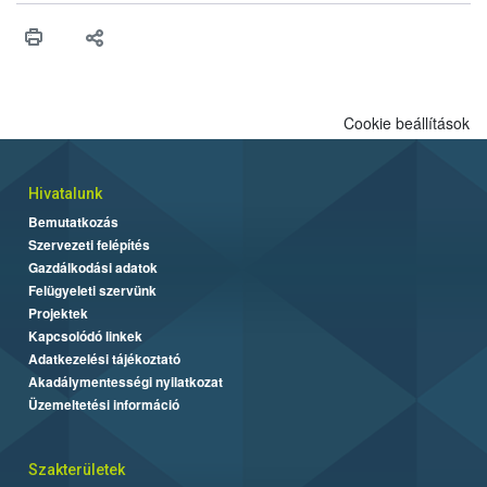
érésű szőlőkben is legyen lehetőség a károsító elleni további
védekezésre. Az Oroganic készítmény kis kiszerelésben kiskerti
felhasználók számára is elérhető és ökológiai termesztésben is
engedélyezett.
Cookie beállítások
Hivatalunk
Bemutatkozás
Szervezeti felépítés
Gazdálkodási adatok
Felügyeleti szervünk
Projektek
Kapcsolódó linkek
Adatkezelési tájékoztató
Akadálymentességi nyilatkozat
Üzemeltetési információ
Szakterületek