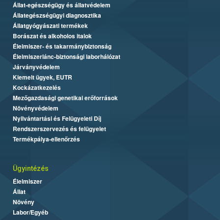
Állat-egészségügy és állatvédelem
Állategészségügyi diagnosztika
Állatgyógyászati termékek
Borászat és alkoholos italok
Élelmiszer- és takarmánybiztonság
Élelmiszerlánc-biztonsági laborhálózat
Járványvédelem
Kiemelt ügyek, EUTR
Kockázatkezelés
Mezőgazdasági genetikai erőforrások
Növényvédelem
Nyilvántartási és Felügyeleti Díj
Rendszerszervezés és felügyelet
Termékpálya-ellenőrzés
Ügyintézés
Élelmiszer
Állat
Növény
Labor/Egyéb