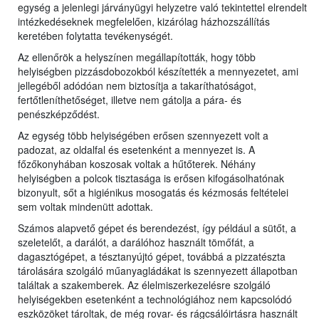
egység a jelenlegi járványügyi helyzetre való tekintettel elrendelt
intézkedéseknek megfelelően, kizárólag házhozszállítás
keretében folytatta tevékenységét.
Az ellenőrök a helyszínen megállapították, hogy több
helyiségben pizzásdobozokból készítették a mennyezetet, ami
jellegéből adódóan nem biztosítja a takaríthatóságot,
fertőtleníthetőséget, illetve nem gátolja a pára- és
penészképződést.
Az egység több helyiségében erősen szennyezett volt a
padozat, az oldalfal és esetenként a mennyezet is. A
főzőkonyhában koszosak voltak a hűtőterek. Néhány
helyiségben a polcok tisztasága is erősen kifogásolhatónak
bizonyult, sőt a higiénikus mosogatás és kézmosás feltételei
sem voltak mindenütt adottak.
Számos alapvető gépet és berendezést, így például a sütőt, a
szeletelőt, a darálót, a darálóhoz használt tömőfát, a
dagasztógépet, a tésztanyújtó gépet, továbbá a pizzatészta
tárolására szolgáló műanyagládákat is szennyezett állapotban
találtak a szakemberek. Az élelmiszerkezelésre szolgáló
helyiségekben esetenként a technológiához nem kapcsolódó
eszközöket tároltak, de még rovar- és rágcsálóirtásra használt