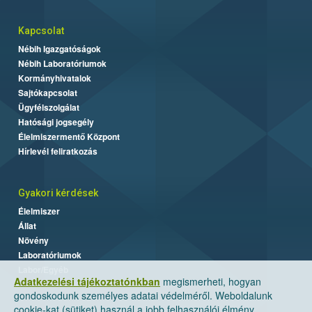
Kapcsolat
Nébih Igazgatóságok
Nébih Laboratóriumok
Kormányhivatalok
Sajtókapcsolat
Ügyfélszolgálat
Hatósági jogsegély
Élelmiszermentő Központ
Hírlevél feliratkozás
Gyakori kérdések
Élelmiszer
Állat
Növény
Laboratóriumok
Labor/Egyéb
Adatkezelési tájékoztatónkban
megismerheti, hogyan
gondoskodunk személyes adatai védelméről. Weboldalunk
cookie-kat (sütiket) használ a jobb felhasználói élmény