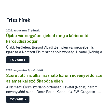
Friss hírek
2026. augusztus 7, péntek
Újabb vármegyében jelent meg a kőrisrontó
karcsúdíszbogár
Újabb területen, Borsod-Abaúj-Zemplén vármegyében is
igazolta a Nemzeti Élelmiszerlánc-biztonsági Hivatal (Nébih) a
kőrisrontó karcsúdíszbogár (Agrilus planipennis) jelenlétét. A
TOVÁBB >
kártevőt nem csak színcsapdában találták meg, de már fertőzött
fában is azonosították. A növényvédelmi szakemberek folytatják
az intenzív felderítést, emellett az intézkedéseket a szlovák
2026. augusztus 6, csütörtök
hatósággal is összehangolják a terjedés megállítása érdekében.
Szüret után is alkalmazható három növényvédő szer
az amerikai szőlőkabóca ellen
A Nemzeti Élelmiszerlánc-biztonsági Hivatal (Nébih) három
növényvédő szer – Decis Forte, Klartan 24 EW, Oroganic –
engedélyokiratát módosította, így azok a szüretet követően,
TOVÁBB >
egészen a vesszőérettség (BBCH 91) stádiumáig
felhasználhatóak a szőlőben. A kiterjesztések célja, hogy a korai