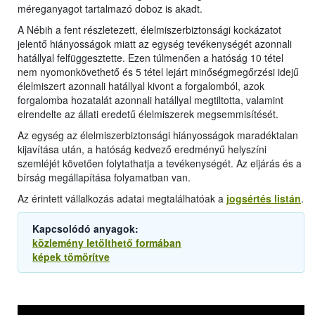
méreganyagot tartalmazó doboz is akadt.
A Nébih a fent részletezett, élelmiszerbiztonsági kockázatot
jelentő hiányosságok miatt az egység tevékenységét azonnali
hatállyal felfüggesztette. Ezen túlmenően a hatóság 10 tétel
nem nyomonkövethető és 5 tétel lejárt minőségmegőrzési idejű
élelmiszert azonnali hatállyal kivont a forgalomból, azok
forgalomba hozatalát azonnali hatállyal megtiltotta, valamint
elrendelte az állati eredetű élelmiszerek megsemmisítését.
Az egység az élelmiszerbiztonsági hiányosságok maradéktalan
kijavítása után, a hatóság kedvező eredményű helyszíni
szemléjét követően folytathatja a tevékenységét. Az eljárás és a
bírság megállapítása folyamatban van.
Az érintett vállalkozás adatai megtalálhatóak a
jogsértés listán
.
Kapcsolódó anyagok:
közlemény letölthető formában
képek tömörítve