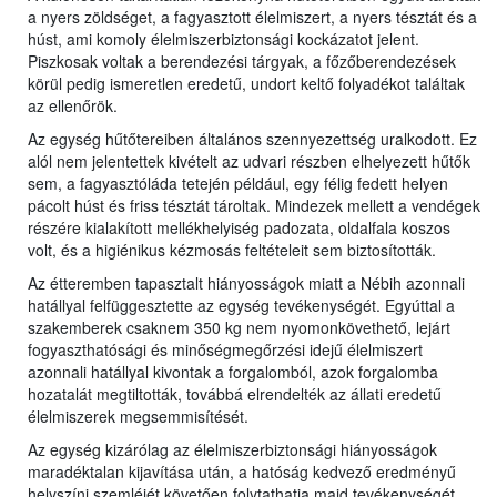
a nyers zöldséget, a fagyasztott élelmiszert, a nyers tésztát és a
húst, ami komoly élelmiszerbiztonsági kockázatot jelent.
Piszkosak voltak a berendezési tárgyak, a főzőberendezések
körül pedig ismeretlen eredetű, undort keltő folyadékot találtak
az ellenőrök.
Az egység hűtőtereiben általános szennyezettség uralkodott. Ez
alól nem jelentettek kivételt az udvari részben elhelyezett hűtők
sem, a fagyasztóláda tetején például, egy félig fedett helyen
pácolt húst és friss tésztát tároltak. Mindezek mellett a vendégek
részére kialakított mellékhelyiség padozata, oldalfala koszos
volt, és a higiénikus kézmosás feltételeit sem biztosították.
Az étteremben tapasztalt hiányosságok miatt a Nébih azonnali
hatállyal felfüggesztette az egység tevékenységét. Egyúttal a
szakemberek csaknem 350 kg nem nyomonkövethető, lejárt
fogyaszthatósági és minőségmegőrzési idejű élelmiszert
azonnali hatállyal kivontak a forgalomból, azok forgalomba
hozatalát megtiltották, továbbá elrendelték az állati eredetű
élelmiszerek megsemmisítését.
Az egység kizárólag az élelmiszerbiztonsági hiányosságok
maradéktalan kijavítása után, a hatóság kedvező eredményű
helyszíni szemléjét követően folytathatja majd tevékenységét.