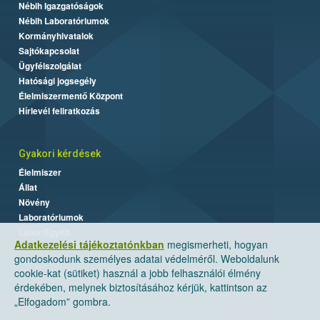
Nébih Igazgatóságok
Nébih Laboratóriumok
Kormányhivatalok
Sajtókapcsolat
Ügyfélszolgálat
Hatósági jogsegély
Élelmiszermentő Központ
Hírlevél feliratkozás
Gyakori kérdések
Élelmiszer
Állat
Növény
Laboratóriumok
Labor/Egyéb
Adatkezelési tájékoztatónkban
megismerheti, hogyan
gondoskodunk személyes adatai védelméről. Weboldalunk
cookie-kat (sütiket) használ a jobb felhasználói élmény
érdekében, melynek biztosításához kérjük, kattintson az
„Elfogadom” gombra.