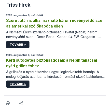
Friss hírek
2026. augusztus 6, csütörtök
Szüret után is alkalmazható három növényvédő szer
az amerikai szőlőkabóca ellen
A Nemzeti Élelmiszerlánc-biztonsági Hivatal (Nébih) három
növényvédő szer – Decis Forte, Klartan 24 EW, Oroganic –
engedélyokiratát módosította, így azok a szüretet követően,
TOVÁBB >
egészen a vesszőérettség (BBCH 91) stádiumáig
felhasználhatóak a szőlőben. A kiterjesztések célja, hogy a korai
érésű szőlőkben is legyen lehetőség a károsító elleni további
2026. augusztus 6, csütörtök
védekezésre. Az Oroganic készítmény kis kiszerelésben kiskerti
Kerti sütögetés biztonságosan: a Nébih tanácsai
felhasználók számára is elérhető és ökológiai termesztésben is
nyári grillezéshez
engedélyezett.
A grillezés a nyári étkezések egyik legkedveltebb formája. A
meleg időjárás azonban a kórokozó, romlást okozó baktériumok
gyorsabb szaporodásának is kedvez. A szabadtéri sütögetés
TOVÁBB >
ezért nem csupán a megfelelő sütési technikáról szól: legalább
ilyen fontos az alapanyagok biztonságos kezelése, az alapvető
higiéniai szabályok betartása, a megfelelő hőkezelés, valamint a
maradékok szakszerű tárolása. A Nemzeti Élelmiszerlánc-
biztonsági Hivatal (Nébih) Oktatási Programja összegyűjtötte a
biztonságos grillezés legfontosabb tudnivalóit.