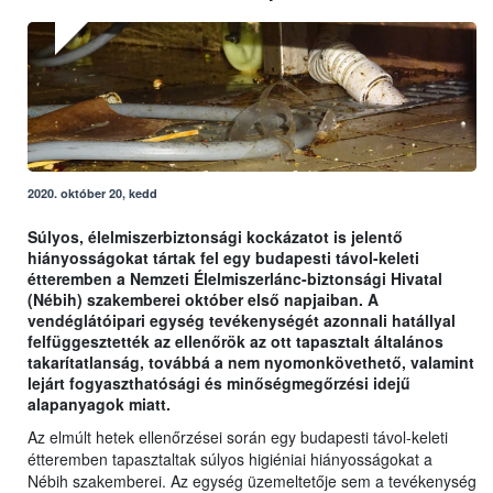
2020. október 20, kedd
Súlyos, élelmiszerbiztonsági kockázatot is jelentő
hiányosságokat tártak fel egy budapesti távol-keleti
étteremben a Nemzeti Élelmiszerlánc-biztonsági Hivatal
(Nébih) szakemberei október első napjaiban. A
vendéglátóipari egység tevékenységét azonnali hatállyal
felfüggesztették az ellenőrök az ott tapasztalt általános
takarítatlanság, továbbá a nem nyomonkövethető, valamint
lejárt fogyaszthatósági és minőségmegőrzési idejű
alapanyagok miatt.
Az elmúlt hetek ellenőrzései során egy budapesti távol-keleti
étteremben tapasztaltak súlyos higiéniai hiányosságokat a
Nébih szakemberei. Az egység üzemeltetője sem a tevékenység