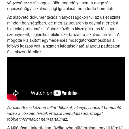
végzéséhez szükséges külön engedélyt, sem a dolgozók
egészségügyi alkalmassági igazolását nem tudta bemutatni.
Az alapvető dokumentációs hiányosságokon túl az üzlet szinte
minden helyiségében, de még az udvaron is egymást érték a
higiéniai problémák. Többek között a kiszolgáló- és tálalópult
szennyezett, higiénikus élelmiszertárolásra alkalmatlan volt. A
mögötte kialakított egymedencés mosogató/kézmosóban a
lefolyó koszos volt, a szintén kifogásolható állapotú padozaton
élelmiszert tároltak.
Az ellenőrzés közben feltárt hibákat, hiányosságokat bemutató
videó a cikkben leírtak vizuális bemutatására szolgál,
többletinformációt nem tartalmaz.
A különösen takarítatlan főzőkonyha hűtőtereiben együtt tárolták