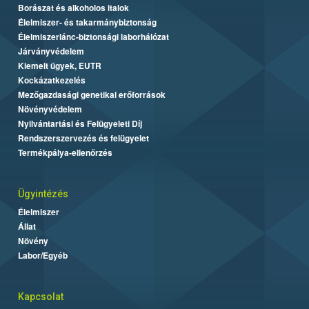
Borászat és alkoholos italok
Élelmiszer- és takarmánybiztonság
Élelmiszerlánc-biztonsági laborhálózat
Járványvédelem
Kiemelt ügyek, EUTR
Kockázatkezelés
Mezőgazdasági genetikai erőforrások
Növényvédelem
Nyilvántartási és Felügyeleti Díj
Rendszerszervezés és felügyelet
Termékpálya-ellenőrzés
Ügyintézés
Élelmiszer
Állat
Növény
Labor/Egyéb
Kapcsolat